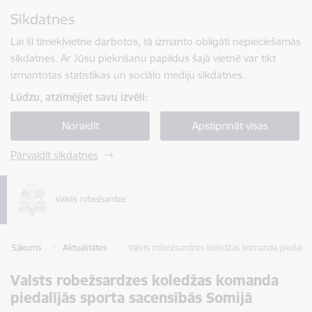
Pāriet uz lapas saturu
Sīkdatnes
Spied
lai meklētu
Enter
Lai šī tīmekļvietne darbotos, tā izmanto obligāti nepieciešamās
sīkdatnes. Ar Jūsu piekrišanu papildus šajā vietnē var tikt
izmantotas statistikas un sociālo mediju sīkdatnes.
Lūdzu, atzīmējiet savu izvēli:
Noraidīt
Apstiprināt visas
Pārvaldīt sīkdatnes
Sākums
Aktualitātes
Valsts robežsardzes koledžas komanda piedalījā
Valsts robežsardzes koledžas komanda
piedalījās sporta sacensībās Somijā