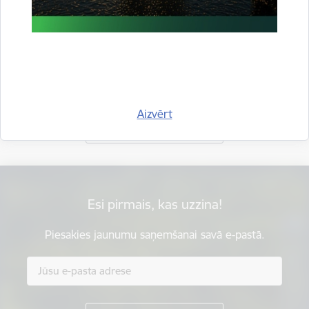
Vai šī informācija bija noderīga?
Aizvērt
Sniegt atsauksmi
Esi pirmais, kas uzzina!
Piesakies jaunumu saņemšanai savā e-pastā.