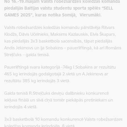
No 16.-19.maijam Valsts robežsardzes koledžas komanda
piedalījās Baltijas valstu studentu sporta spēlēs “SELL
GAMES 2025”, kuras notika Somijā, Vierumäki.
Valsts robežsardzes koledžas komandu pārstāvēja Ritvars
Klodžs, Dāvis Učelnieks, Maksims Kazlauskis, Elvis Škapars,
kas piedalījās 3x3 basketbola sacensībās, tāpat piedalījās
Andis Jekimovs un ļja Sobakins – pauerliftingā, kā arī Romāns
Streļčuks – galda tenisā.
Pauerliftingā svara kategorijā -74kg I.Sobakins ar rezultātu
465 kg ierindojās godalgotajā 2.vietā un A.Jekimovs ar
rezultātu 385 kg ierindojās 3.vietā.
Galda tenisā R.Streļčuks deviņu dalībnieku konkurencē
iekļuva finālā un sīvā cīņā tomēr piekāpās pretiniekam un
ierindojās 4.vietā.
3x3 basketbolā 10 komandu konkurencē Valsts robežsardzes
koledžas komanda ierindojās 8.vietā.