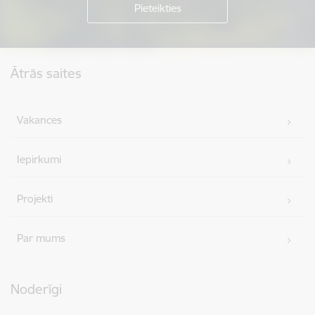
Kājene
Ātrās saites
Vakances
Iepirkumi
Projekti
Par mums
Noderīgi