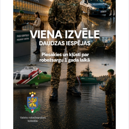
Saistītas tēmas
Aktualitātes:
Sports
Drukāt lapu
Dalīties