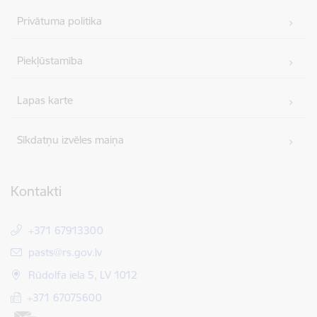
Privātuma politika
Piekļūstamība
Lapas karte
Sīkdatņu izvēles maiņa
Kontakti
+371 67913300
E-pasts:
pasts@rs.gov.lv
Rūdolfa iela 5, LV 1012
+371 67075600