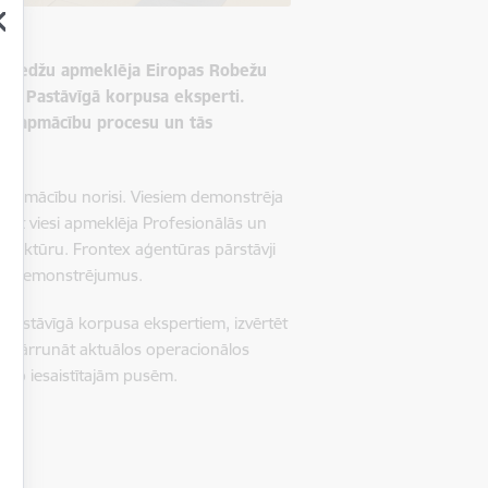
s koledžu apmeklēja Eiropas Robežu
 un Pastāvīgā korpusa eksperti.
ību, apmācību procesu un tās
u un mācību norisi. Viesiem demonstrēja
āpat viesi apmeklēja Profesionālās un
struktūru. Frontex aģentūras pārstāvji
raugdemonstrējumus.
s Pastāvīgā korpusa ekspertiem, izvērtēt
rī pārrunāt aktuālos operacionālos
tarp iesaistītajām pusēm.