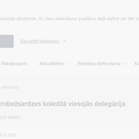
iešamās sīkdatnes. Ar Jūsu piekrišanu papildus šajā vietnē var tikt i
Pārvaldīt sīkdatnes
Pakalpojumi
Aktualitātes
Robežas šķērsošana
Ko
 delegācija
 robežsardzes koledžā viesojās delegācija
ņot tekstu
26.11.2025.