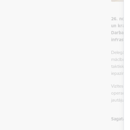
26. nove
un krast
Darba vi
infrastr
Delegācij
mācību au
taktiskās
iepazinās
Vizītes m
operacion
jautājumu
Sagatavo