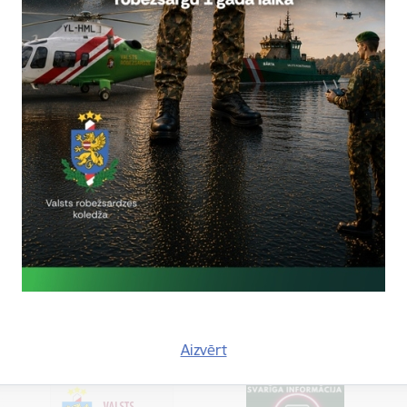
iņa,
tēšanas un robežsardzes vēstures izpētes nodaļas
o attiecību speciāliste,
03673
, mob.:
26583340
aura.purina@rs.gov.lv
tas tēmas
es:
Vizītes un tikšanās
Aizvērt