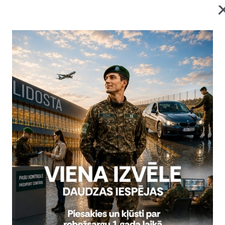
mbrī Valsts robežsardzes vizītes ietvaros Valsts robežsardze
a apsardzes aģentūras (turpmāk - Frontex aģentūra) pārstāvji
zītes laikā viesiem tika sniegta informācija par koledžas darb
uktūru.
as pārstāvjus iepazīstināja ar Valsts robežsardzes koledžas darbīb
ditorijas un mācībās izmantotās iekārtas un tehniskos līdzekļus. T
 apmācības centru, lai iepazītos ar kadetiem pielāgoto mācību infra
 ar Kinoloģijas centru, kurā vēroja kinologu un dienesta suņu pa
ērķis bija nodrošināt tiešu saziņu ar izvietotajiem Frontex aģentūra
ālo situāciju, stiprināt sadarbību ar nacionālo kontaktpunktu, kā a
s, identificēt atbalsta vajadzības un sekmēt efektīvu koordināciju s
ja: