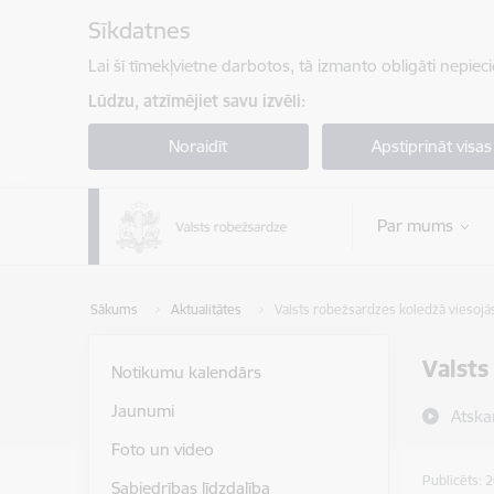
Pāriet uz lapas saturu
Sīkdatnes
Lai šī tīmekļvietne darbotos, tā izmanto obligāti nepiec
Lūdzu, atzīmējiet savu izvēli:
Noraidīt
Apstiprināt visas
Par mums
Sākums
Aktualitātes
Valsts robežsardzes koledžā viesojās
Valsts
Notikumu kalendārs
Jaunumi
Atska
Foto un video
Publicēts: 
Sabiedrības līdzdalība