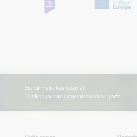
Esi pirmais, kas uzzina!
Piesakies jaunumu saņemšanai savā e-pastā.
Kājene
Ātrās saites
Noderīg