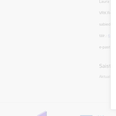
Laura Pur
VRK Rekru
sabiedrisk
tālr.:
646
e-pasts:
l
Saistī
Aktualitāt