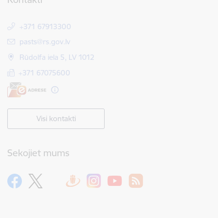
+371 67913300
E-pasts:
pasts@rs.gov.lv
Rūdolfa iela 5, LV 1012
+371 67075600
Visi kontakti
Sekojiet mums