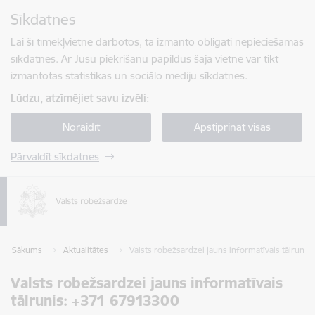
Pāriet uz lapas saturu
Sīkdatnes
Spied
lai meklētu
Enter
Lai šī tīmekļvietne darbotos, tā izmanto obligāti nepieciešamās
sīkdatnes. Ar Jūsu piekrišanu papildus šajā vietnē var tikt
izmantotas statistikas un sociālo mediju sīkdatnes.
Lūdzu, atzīmējiet savu izvēli:
Noraidīt
Apstiprināt visas
Pārvaldīt sīkdatnes
Sākums
Aktualitātes
Valsts robežsardzei jauns informatīvais tālrunis
Valsts robežsardzei jauns informatīvais
tālrunis: +371 67913300