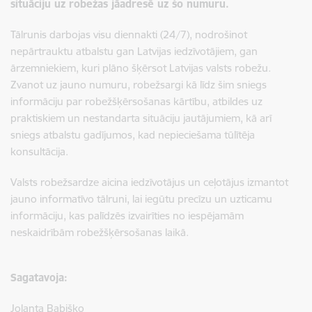
situāciju uz robežas
jāadresē uz šo numuru.
Tālrunis darbojas visu diennakti (24/7), nodrošinot
nepārtrauktu atbalstu gan Latvijas iedzīvotājiem, gan
ārzemniekiem, kuri plāno šķērsot Latvijas valsts robežu.
Zvanot uz jauno numuru, robežsargi kā līdz šim sniegs
informāciju par robežšķērsošanas kārtību, atbildes uz
praktiskiem un nestandarta situāciju jautājumiem, kā arī
sniegs atbalstu gadījumos, kad nepieciešama tūlītēja
konsultācija.
Valsts robežsardze aicina iedzīvotājus un ceļotājus izmantot
jauno informatīvo tālruni, lai iegūtu precīzu un uzticamu
informāciju, kas palīdzēs izvairīties no iespējamām
neskaidrībām robežšķērsošanas laikā.
Sagatavoja:
Jolanta Babiško