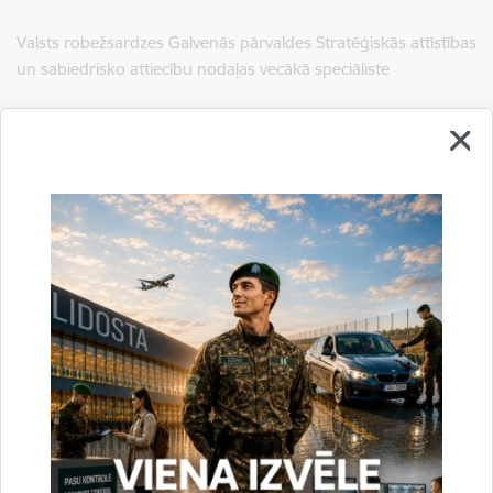
Valsts robežsardzes Galvenās pārvaldes Stratēģiskās attīstības
un sabiedrisko attiecību nodaļas vecākā speciāliste
tālr.
67075617
, mob.
20364206
e-pasts:
jolanta.babisko@rs.gov.lv
Saistītas tēmas
Aktualitātes:
Jaunumi
Drukāt lapu
Dalīties