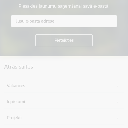
Piesakies jaunumu saņemšanai savā e-pastā.
Kājene
Ātrās saites
Vakances
Iepirkumi
Projekti