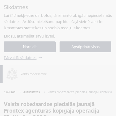
Pāriet uz lapas saturu
Sīkdatnes
Spied
lai meklētu
Enter
Lai šī tīmekļvietne darbotos, tā izmanto obligāti nepieciešamās
sīkdatnes. Ar Jūsu piekrišanu papildus šajā vietnē var tikt
izmantotas statistikas un sociālo mediju sīkdatnes.
Lūdzu, atzīmējiet savu izvēli:
Noraidīt
Apstiprināt visas
Pārvaldīt sīkdatnes
Sākums
Aktualitātes
Valsts robežsardze piedalās jaunajā Frontex aģen
Valsts robežsardze piedalās jaunajā
Frontex aģentūras kopīgajā operācijā