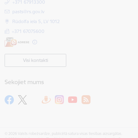
+371 67913300
E-pasts:
pasts@rs.gov.lv
Rūdolfa iela 5, LV 1012
+371 67075600
Visi kontakti
Sekojiet mums
© 2026 Valsts robežsardze, publicētā satura visas tiesības aizsargātas.