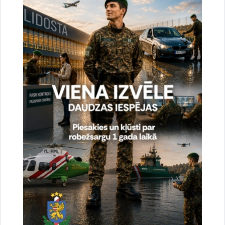
Sagatavoja:
Valsts robežsardzes Eiropas Savienības lietu pārvaldes Kopīgo
operāciju nodaļa
Saistītas tēmas
Aktualitātes:
Jaunumi
Drukāt lapu
Dalīties