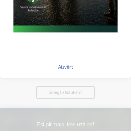
Aizvērt
Vai šī informācija bija noderīga?
Sniegt atsauksmi
Esi pirmais, kas uzzina!