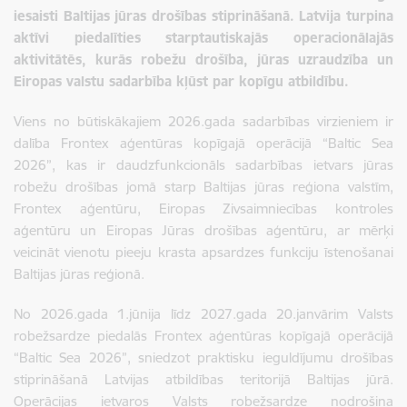
iesaisti Baltijas jūras drošības stiprināšanā. Latvija turpina
aktīvi piedalīties starptautiskajās operacionālajās
aktivitātēs, kurās robežu drošība, jūras uzraudzība un
Eiropas valstu sadarbība kļūst par kopīgu atbildību.
Viens no būtiskākajiem 2026.gada sadarbības virzieniem ir
dalība Frontex aģentūras kopīgajā operācijā “Baltic Sea
2026”, kas ir daudzfunkcionāls sadarbības ietvars jūras
robežu drošības jomā starp Baltijas jūras reģiona valstīm,
Frontex aģentūru, Eiropas Zivsaimniecības kontroles
aģentūru un Eiropas Jūras drošības aģentūru, ar mērķi
veicināt vienotu pieeju krasta apsardzes funkciju īstenošanai
Baltijas jūras reģionā.
No 2026.gada 1.jūnija līdz 2027.gada 20.janvārim Valsts
robežsardze piedalās Frontex aģentūras kopīgajā operācijā
“Baltic Sea 2026”, sniedzot praktisku ieguldījumu drošības
stiprināšanā Latvijas atbildības teritorijā Baltijas jūrā.
Operācijas ietvaros Valsts robežsardze nodrošina