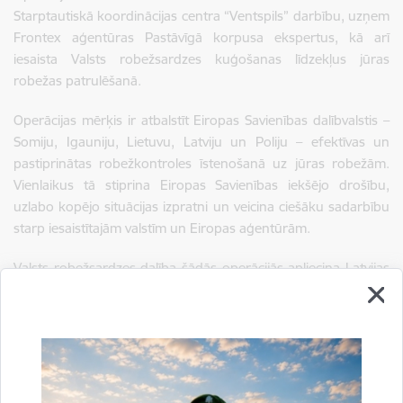
Starptautiskā koordinācijas centra “Ventspils” darbību, uzņem
Frontex aģentūras Pastāvīgā korpusa ekspertus, kā arī
iesaista Valsts robežsardzes kuģošanas līdzekļus jūras
robežas patrulēšanā.
Operācijas mērķis ir atbalstīt Eiropas Savienības dalībvalstis –
Somiju, Igauniju, Lietuvu, Latviju un Poliju – efektīvas un
pastiprinātas robežkontroles īstenošanā uz jūras robežām.
Vienlaikus tā stiprina Eiropas Savienības iekšējo drošību,
uzlabo kopējo situācijas izpratni un veicina ciešāku sadarbību
starp iesaistītajām valstīm un Eiropas aģentūrām.
Valsts robežsardzes dalība šādās operācijās apliecina Latvijas
profesionālo ieguldījumu Eiropas Savienības ārējo robežu
aizsardzībā. Tā ir ne tikai klātbūtne starptautiskā operācijā, bet
arī praktiska sadarbība jūrā, pieredzes apmaiņa un vienota
rīcība, reaģējot uz mūsdienu robežapsardzības un jūras
drošības izaicinājumiem.