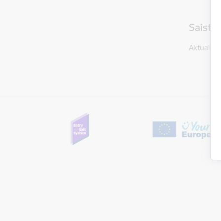
Saistī
Aktualitāt