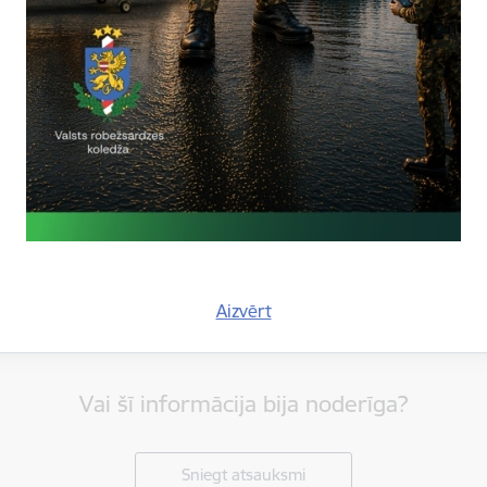
tas tēmas
es:
Vizītes un tikšanās
Aizvērt
Vai šī informācija bija noderīga?
Sniegt atsauksmi