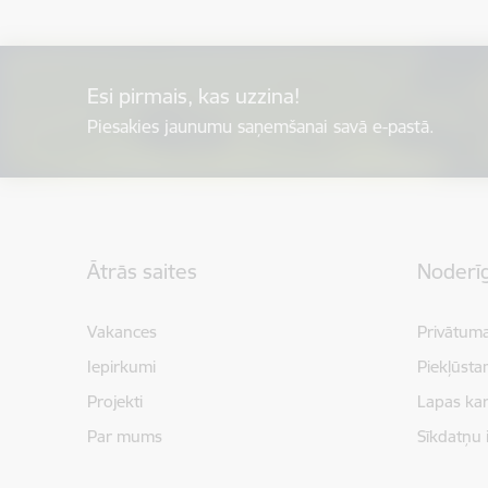
Esi pirmais, kas uzzina!
Piesakies jaunumu saņemšanai savā e-pastā.
Kājene
Ātrās saites
Noderīg
Vakances
Privātuma
Iepirkumi
Piekļūsta
Projekti
Lapas kar
Par mums
Sīkdatņu 