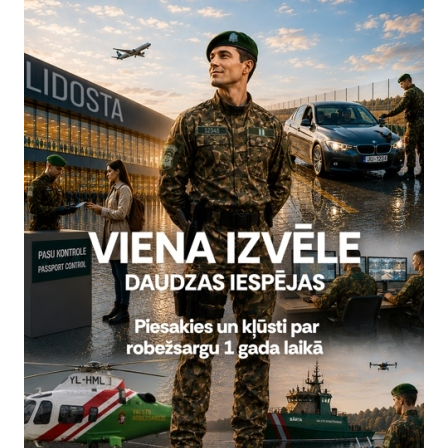
5. maijā, uz Valsts robežsardzes Viļakas pārvaldi vizītē devās 
bas delegācija un Aizsardzības atašejs, lai klātienē iepazītos
alsts robežsardzes aktuālajiem jautājumiem un izaicinājumiem, u
aikā Pededzes robežapsardzības nodaļā delegācija iepazinās ar VRS
em, pastāvošajiem riskiem, kā arī sadarbības jautājumiem ar citām in
šais bruņojums un tehniskie līdzekļi, kā arī zaļās robežas infrastruk
ai demonstrēja arī Nacionālo bruņoto spēku izveidotos pretmobilitāt
stiprināšanā.
 delegācija devās uz Latvijas–Igaunijas–Krievijas robežu krustpun
ja:
bežsardzes Galvenās pārvaldes Starptautiskās pārvaldes Starptaut