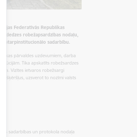
Vācijas Federatīvās Republikas
 ar Pededzes robežapsardzības nodaļu,
n starpinstitucionālo sadarbību.
 Viļakas pārvaldes uzdevumiem, darba
stitūcijām. Tika apskatīts robežsardzes
tūra. Vizītes ietvaros robežsargi
es šķēršļus, uzsverot to nozīmi valsts
ktu.
iskās sadarbības un protokola nodaļa