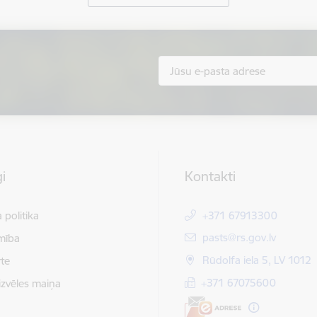
i
Kontakti
 politika
+371 67913300
E-pasts:
pasts@rs.gov.lv
mība
Rūdolfa iela 5, LV 1012
te
+371 67075600
izvēles maiņa