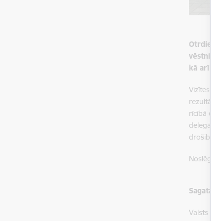
Otrdien, 
vēstniecī
kā arī V
Vizītes l
rezultāti
rīcībā eso
delegācij
drošības 
Noslēgumā
Sagatavo
Valsts ro