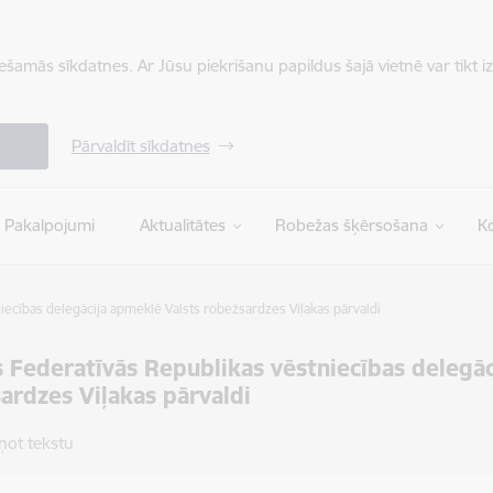
iešamās sīkdatnes. Ar Jūsu piekrišanu papildus šajā vietnē var tikt i
Pārvaldīt sīkdatnes
Pakalpojumi
Aktualitātes
Robežas šķērsošana
Ko
iecības delegācija apmeklē Valsts robežsardzes Viļakas pārvaldi
s Federatīvās Republikas vēstniecības delegā
ardzes Viļakas pārvaldi
ņot tekstu