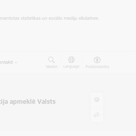
zmantotas statistikas un sociālo mediju sīkdatnes.
ntakti
Language
Meklēt
Piekļūstamība
cija apmeklē Valsts