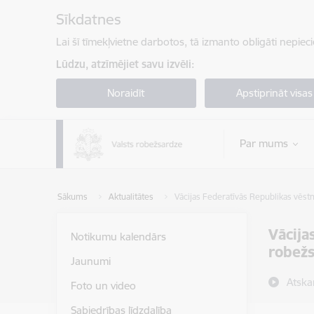
Pāriet uz lapas saturu
Sīkdatnes
Lai šī tīmekļvietne darbotos, tā izmanto obligāti nepiec
Lūdzu, atzīmējiet savu izvēli:
Noraidīt
Apstiprināt visas
Par mums
Sākums
Aktualitātes
Vācijas Federatīvās Republikas vēstn
Vācija
Notikumu kalendārs
robežs
Jaunumi
Atska
Foto un video
Sabiedrības līdzdalība