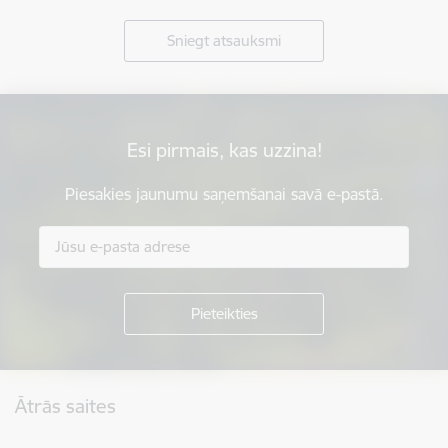
Sniegt atsauksmi
Esi pirmais, kas uzzina!
Piesakies jaunumu saņemšanai savā e-pastā.
Kājene
Ātrās saites