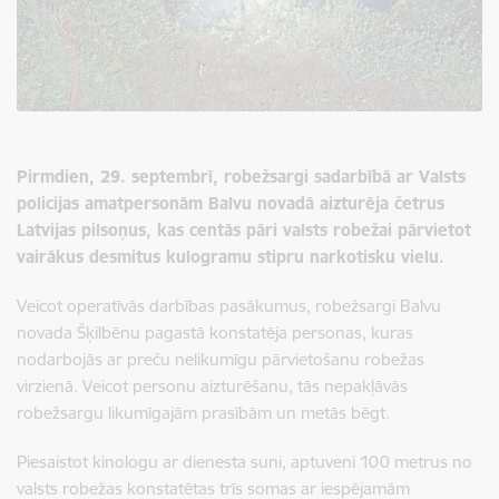
Pirmdien, 29. septembrī, robežsargi sadarbībā ar Valsts
policijas amatpersonām Balvu novadā aizturēja četrus
Latvijas pilsoņus, kas centās pāri valsts robežai pārvietot
vairākus desmitus kulogramu stipru narkotisku vielu.
Veicot operatīvās darbības pasākumus, robežsargi Balvu
novada Šķilbēnu pagastā konstatēja personas, kuras
nodarbojās ar preču nelikumīgu pārvietošanu robežas
virzienā. Veicot personu aizturēšanu, tās nepakļāvās
robežsargu likumīgajām prasībām un metās bēgt.
Piesaistot kinologu ar dienesta suni, aptuveni 100 metrus no
valsts robežas konstatētas trīs somas ar iespējamām