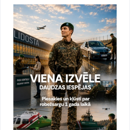
tumšas krāsas cieta viela – iespējams hašišs.
Sagatavoja:
Jolanta Babiško
Valsts robežsardzes Galvenās pārvaldes Stratēģiskās attīstības
un sabiedrisko attiecību nodaļas vecākā speciāliste
tālr.
67075617
, mob.
20364206
e-pasts:
jolanta.babisko@rs.gov.lv
Saistītas tēmas
Aktualitātes:
Konstatētie pārkāpumi