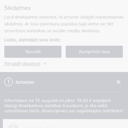
Pāriet uz lapas saturu
Sīkdatnes
Spied
lai meklētu
Enter
Lai šī tīmekļvietne darbotos, tā izmanto obligāti nepieciešamās
sīkdatnes. Ar Jūsu piekrišanu papildus šajā vietnē var tikt
izmantotas statistikas un sociālo mediju sīkdatnes.
Lūdzu, atzīmējiet savu izvēli:
Noraidīt
Apstiprināt visas
Pārvaldīt sīkdatnes
Izmaiņas
Informējam, ka 13. augustā no plkst. 19.00 ir iespējami
īslaicīgi tīmekļvietnes darbības traucējumi, jo tiks veikti
uzturēšanas darbi. Atvainojamies par sagādātajām neērtībām!