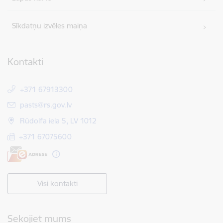
Sīkdatņu izvēles maiņa
Kontakti
+371 67913300
E-pasts:
pasts@rs.gov.lv
Rūdolfa iela 5, LV 1012
+371 67075600
Visi kontakti
Sekojiet mums