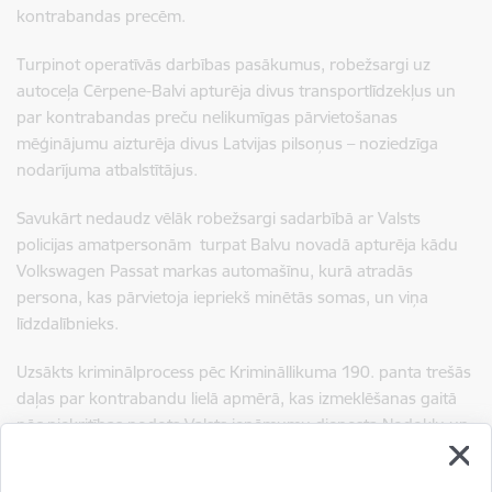
kontrabandas precēm.
Turpinot operatīvās darbības pasākumus, robežsargi uz
autoceļa Cērpene-Balvi apturēja divus transportlīdzekļus un
par kontrabandas preču nelikumīgas pārvietošanas
mēģinājumu aizturēja divus Latvijas pilsoņus – noziedzīga
nodarījuma atbalstītājus.
Savukārt nedaudz vēlāk robežsargi sadarbībā ar Valsts
policijas amatpersonām turpat Balvu novadā apturēja kādu
Volkswagen Passat markas automašīnu, kurā atradās
persona, kas pārvietoja iepriekš minētās somas, un viņa
līdzdalībnieks.
Uzsākts kriminālprocess pēc Krimināllikuma 190. panta trešās
daļas par kontrabandu lielā apmērā, kas izmeklēšanas gaitā
pēc piekritības nodots Valsts ieņēmumu dienesta Nodokļu un
muitas policijas pārvaldei turpmāku procesuālo darbību
veikšanai, jo veicot somu apskati, konstatēts, ka tajās atrodas