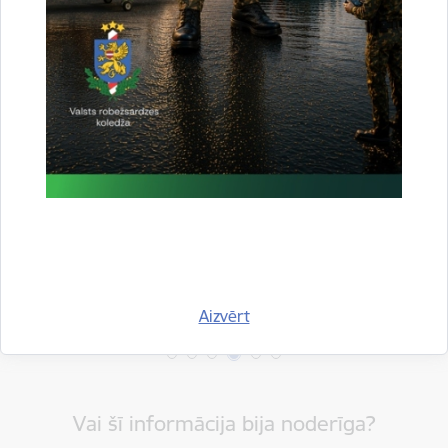
Drukāt lapu
Dalīties
Aizvērt
Vai šī informācija bija noderīga?