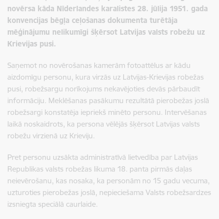
novērsa kāda Nīderlandes karalistes 28. jūlija 1951. gada
konvencijas bēgļa ceļošanas dokumenta turētāja
mēģinājumu nelikumīgi šķērsot Latvijas valsts robežu uz
Krievijas pusi.
Saņemot no novērošanas kamerām fotoattēlus ar kādu
aizdomīgu personu, kura virzās uz Latvijas-Krievijas robežas
pusi, robežsargu norīkojums nekavējoties devās pārbaudīt
informāciju. Meklēšanas pasākumu rezultātā pierobežas joslā
robežsargi konstatēja iepriekš minēto personu. Intervēšanas
laikā noskaidrots, ka persona vēlējās šķērsot Latvijas valsts
robežu virzienā uz Krieviju.
Pret personu uzsākta administratīvā lietvedība par Latvijas
Republikas valsts robežas likuma 18. panta pirmās daļas
neievērošanu, kas nosaka, ka personām no 15 gadu vecuma,
uzturoties pierobežas joslā, nepieciešama Valsts robežsardzes
izsniegta speciālā caurlaide.