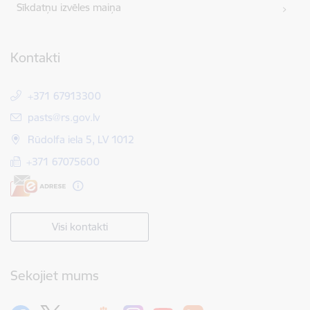
Sīkdatņu izvēles maiņa
Kontakti
+371 67913300
E-pasts:
pasts@rs.gov.lv
Rūdolfa iela 5, LV 1012
+371 67075600
Visi kontakti
Sekojiet mums