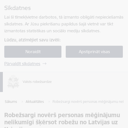
Pāriet uz lapas saturu
Sīkdatnes
Spied
lai meklētu
Enter
Lai šī tīmekļvietne darbotos, tā izmanto obligāti nepieciešamās
sīkdatnes. Ar Jūsu piekrišanu papildus šajā vietnē var tikt
izmantotas statistikas un sociālo mediju sīkdatnes.
Lūdzu, atzīmējiet savu izvēli:
Noraidīt
Apstiprināt visas
Pārvaldīt sīkdatnes
Sākums
Aktualitātes
Robežsargi novērš personas mēģinājumu nelikumī
Robežsargi novērš personas mēģinājumu
nelikumīgi šķērsot robežu no Latvijas uz