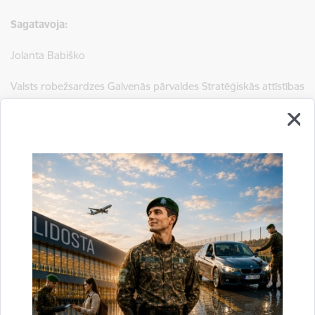
Sagatavoja:
Jolanta Babiško
Valsts robežsardzes Galvenās pārvaldes Stratēģiskās attīstības
un sabiedrisko attiecību nodaļas vecākā speciāliste
tālr.
67075617
, mob.
20364206
e-pasts:
jolanta.babisko@rs.gov.lv
Saistītas tēmas
Aktualitātes:
Konstatētie pārkāpumi
Drukāt lapu