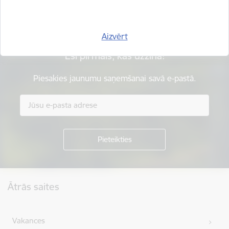
Aizvērt
Esi pirmais, kas uzzina!
Piesakies jaunumu saņemšanai savā e-pastā.
Kājene
Ātrās saites
Vakances