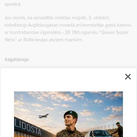
apmērā.
Jau ziņots, ka aizvadītās nedēļas nogalē, 3. oktobrī,
robežsargi Augšdaugavas novadā arī konstatēja gaisa balonu
ar kontrabandas cigaretēm -
28 760 cigarešu "Queen Super
Slims" ar Baltkrievijas akcīzes markām.
Sagatavoja:
Jolanta Babiško
Valsts robežsardzes Galvenās pārvaldes Stratēģiskās attīstības
un sabiedrisko attiecību nodaļas vecākā speciāliste
tālr.
67075617
, mob.
20364206
e-pasts:
jolanta.babisko@rs.gov.lv