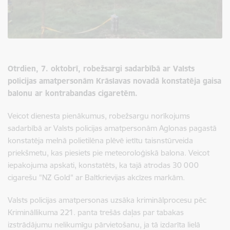
Otrdien, 7. oktobrī, robežsargi sadarbībā ar Valsts
policijas amatpersonām Krāslavas novadā konstatēja gaisa
balonu ar kontrabandas cigaretēm.
Veicot dienesta pienākumus, robežsargu norīkojums
sadarbībā ar Valsts policijas amatpersonām
Aglonas pagastā
konstatēja melnā polietilēna plēvē ietītu taisnstūrveida
priekšmetu, kas piesiets pie meteoroloģiskā balona. Veicot
iepakojuma apskati, konstatēts, ka tajā atrodas 30 000
cigarešu "NZ Gold" ar Baltkrievijas akcīzes markām.
Valsts policijas amatpersonas uzsāka kriminālprocesu pēc
Krimināllikuma 221. panta trešās daļas par tabakas
izstrādājumu nelikumīgu pārvietošanu, ja tā izdarīta lielā