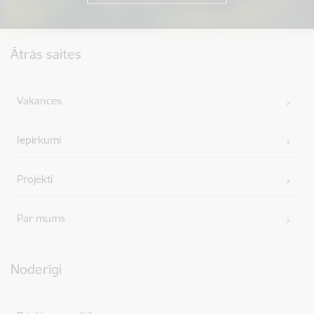
Kājene
Ātrās saites
Vakances
Iepirkumi
Projekti
Par mums
Noderīgi