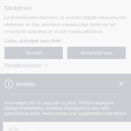
Pāriet uz lapas saturu
Sīkdatnes
Spied
lai meklētu
Enter
Lai šī tīmekļvietne darbotos, tā izmanto obligāti nepieciešamās
sīkdatnes. Ar Jūsu piekrišanu papildus šajā vietnē var tikt
izmantotas statistikas un sociālo mediju sīkdatnes.
Lūdzu, atzīmējiet savu izvēli:
Noraidīt
Apstiprināt visas
Pārvaldīt sīkdatnes
Izmaiņas
Informējam, ka 13. augustā no plkst. 19.00 ir iespējami
īslaicīgi tīmekļvietnes darbības traucējumi, jo tiks veikti
uzturēšanas darbi. Atvainojamies par sagādātajām neērtībām!