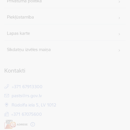
Privātuma politika
Piekļūstamība
Lapas karte
Sīkdatņu izvēles maiņa
Kontakti
+371 67913300
E-pasts:
pasts@rs.gov.lv
Rūdolfa iela 5, LV 1012
+371 67075600