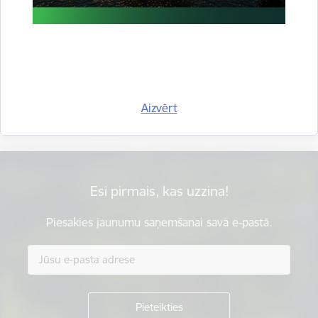
Vai šī informācija bija noderīga?
Aizvērt
Sniegt atsauksmi
Esi pirmais, kas uzzina!
Piesakies jaunumu saņemšanai savā e-pastā.