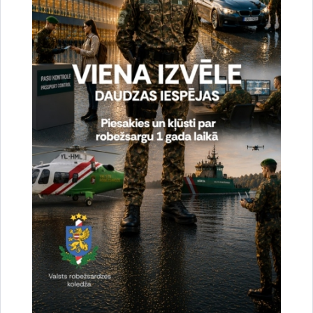
Saistītas tēmas
Aktualitātes:
Konstatētie pārkāpumi
Drukāt lapu
Dalīties