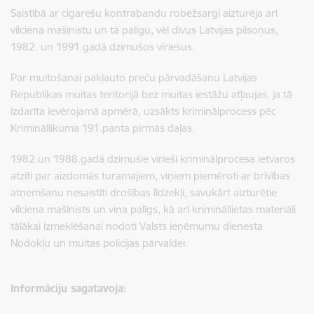
Saistībā ar cigarešu kontrabandu robežsargi aizturēja arī
vilciena mašīnistu un tā palīgu, vēl divus Latvijas pilsoņus,
1982. un 1991.gadā dzimušos vīriešus.
Par muitošanai pakļauto preču pārvadāšanu Latvijas
Republikas muitas teritorijā bez muitas iestāžu atļaujas, ja tā
izdarīta ievērojamā apmērā, uzsākts kriminālprocess pēc
Krimināllikuma 191.panta pirmās daļas.
1982.un 1988.gadā dzimušie vīrieši kriminālprocesa ietvaros
atzīti par aizdomās turamajiem, viņiem piemēroti ar brīvības
atņemšanu nesaistīti drošības līdzekļi, savukārt aizturētie
vilciena mašīnists un viņa palīgs, kā arī krimināllietas materiāli
tālākai izmeklēšanai nodoti Valsts ieņēmumu dienesta
Nodokļu un muitas policijas pārvaldei.
Informāciju sagatavoja: