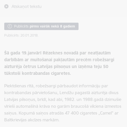
Atskaņot tekstu
Publicēts
pirms vairāk nekā 8 gadiem
Publicēts: 20.01.2018.
Šā gada 19.janvārī Rēzeknes novadā par neatļautām
darbībām ar muitošanai pakļautām precēm robežsargi
aizturēja četrus Latvijas pilsoņus un izņēma teju 50
tūkstoši kontrabandas cigaretes.
Piektdienas rītā, robežsargi pārbaudot informāciju par
kontrabandas pārvietošanu, Lendžu pagastā aizturēja divus
Latvijas pilsoņus, brīdī, kad abi, 1982. un 1988.gadā dzimušie
vīrieši automašīnā krāva no garām braucošā vilciena izmestos
saiņus. Kopumā saiņos atradās 47 400 cigaretes „Camel" ar
Baltkrievijas akcīzes markām.