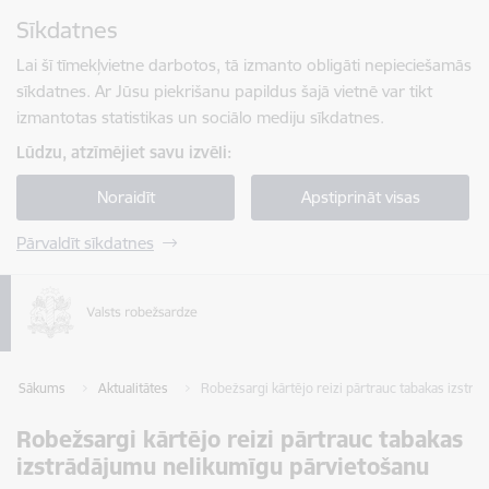
Pāriet uz lapas saturu
Sīkdatnes
Spied
lai meklētu
Enter
Lai šī tīmekļvietne darbotos, tā izmanto obligāti nepieciešamās
sīkdatnes. Ar Jūsu piekrišanu papildus šajā vietnē var tikt
izmantotas statistikas un sociālo mediju sīkdatnes.
Lūdzu, atzīmējiet savu izvēli:
Noraidīt
Apstiprināt visas
Pārvaldīt sīkdatnes
Sākums
Aktualitātes
Robežsargi kārtējo reizi pārtrauc tabakas izstr
Robežsargi kārtējo reizi pārtrauc tabakas
izstrādājumu nelikumīgu pārvietošanu