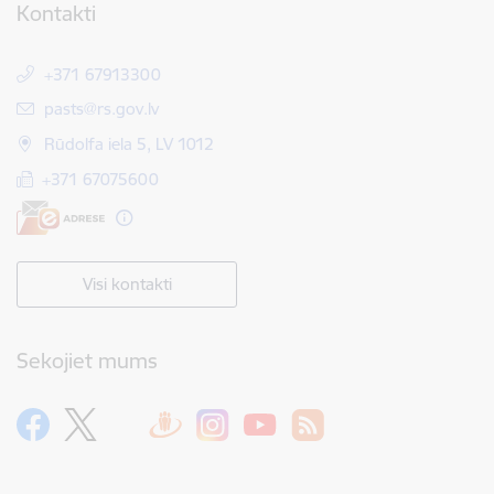
Kontakti
+371 67913300
E-pasts:
pasts@rs.gov.lv
Rūdolfa iela 5, LV 1012
+371 67075600
Visi kontakti
Sekojiet mums