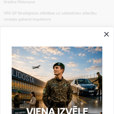
Kristīne Pētersone
VRS GP Stratēģiskās attīstības un sabiedrisko attiecību
nodaļas galvenā inspektore
tālr. 67075739, mob. 28364592
e-pasts:
kristine.petersone@rs.gov.lv
Saistītas tēmas
Aktualitātes:
Konstatētie pārkāpumi
Drukāt lapu
Dalīties