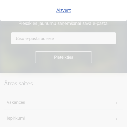
Aizvērt
Esi pirmais, kas uzzina!
Piesakies jaunumu saņemšanai savā e-pastā.
Kājene
Ātrās saites
Vakances
Iepirkumi