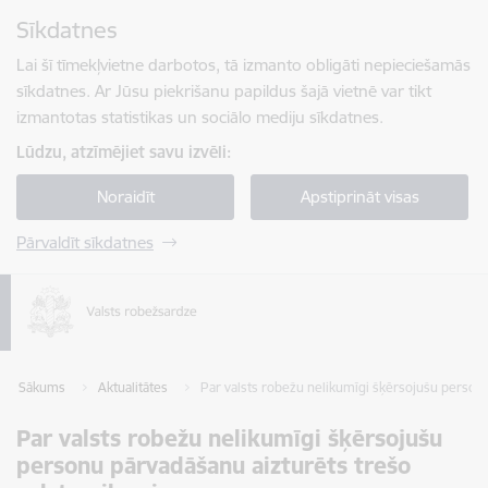
Pāriet uz lapas saturu
Sīkdatnes
Spied
lai meklētu
Enter
Lai šī tīmekļvietne darbotos, tā izmanto obligāti nepieciešamās
sīkdatnes. Ar Jūsu piekrišanu papildus šajā vietnē var tikt
izmantotas statistikas un sociālo mediju sīkdatnes.
Lūdzu, atzīmējiet savu izvēli:
Noraidīt
Apstiprināt visas
Pārvaldīt sīkdatnes
Sākums
Aktualitātes
Par valsts robežu nelikumīgi šķērsojušu personu
Par valsts robežu nelikumīgi šķērsojušu
personu pārvadāšanu aizturēts trešo