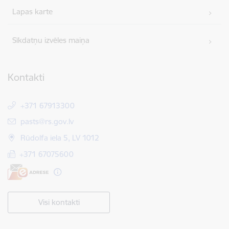
Lapas karte
Sīkdatņu izvēles maiņa
Kontakti
+371 67913300
E-pasts:
pasts@rs.gov.lv
Rūdolfa iela 5, LV 1012
+371 67075600
Visi kontakti