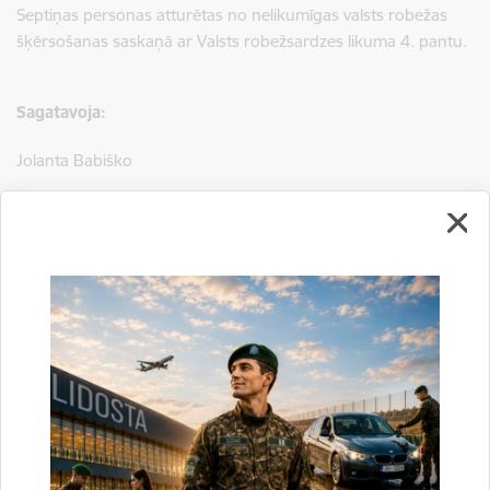
Septiņas personas atturētas no nelikumīgas valsts robežas
šķērsošanas saskaņā ar Valsts robežsardzes likuma 4. pantu.
Sagatavoja:
Jolanta Babiško
Valsts robežsardzes Galvenās pārvaldes Stratēģiskās attīstības
un sabiedrisko attiecību nodaļas vecākā speciāliste
tālr.
67075617
, mob.
20364206
e-pasts:
jolanta.babisko@rs.gov.lv
Saistītas tēmas
Aktualitātes:
Konstatētie pārkāpumi