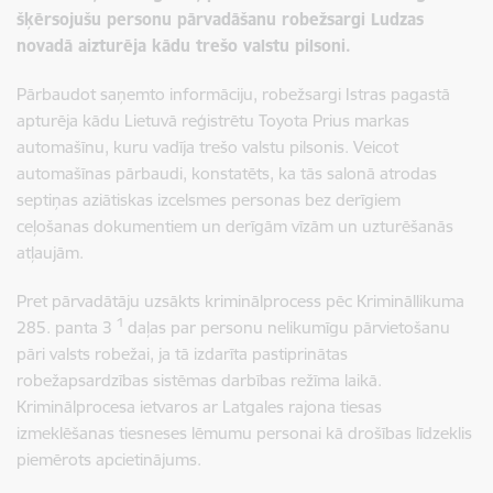
šķērsojušu personu pārvadāšanu robežsargi Ludzas
novadā aizturēja kādu trešo valstu pilsoni.
Pārbaudot saņemto informāciju, robežsargi Istras pagastā
apturēja kādu Lietuvā reģistrētu Toyota Prius markas
automašīnu, kuru vadīja trešo valstu pilsonis. Veicot
automašīnas pārbaudi, konstatēts, ka tās salonā atrodas
septiņas aziātiskas izcelsmes personas bez derīgiem
ceļošanas dokumentiem un derīgām vīzām un uzturēšanās
atļaujām.
Pret pārvadātāju uzsākts kriminālprocess pēc Krimināllikuma
1
285. panta 3
daļas par personu nelikumīgu pārvietošanu
pāri valsts robežai, ja tā izdarīta pastiprinātas
robežapsardzības sistēmas darbības režīma laikā.
Kriminālprocesa ietvaros ar Latgales rajona tiesas
izmeklēšanas tiesneses lēmumu personai kā drošības līdzeklis
piemērots apcietinājums.