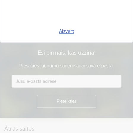
Vai šī informācija bija noderīga?
Sniegt atsauksmi
Aizvērt
Esi pirmais, kas uzzina!
Piesakies jaunumu saņemšanai savā e-pastā.
Kājene
Ātrās saites