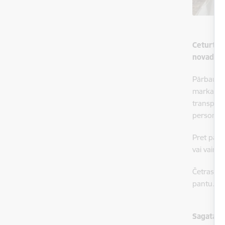
Ceturtdi
novadā ai
Pārbaudo
markas ta
transport
personas
Pret pārv
vai vairā
Četras pe
pantu.
Sagatavo