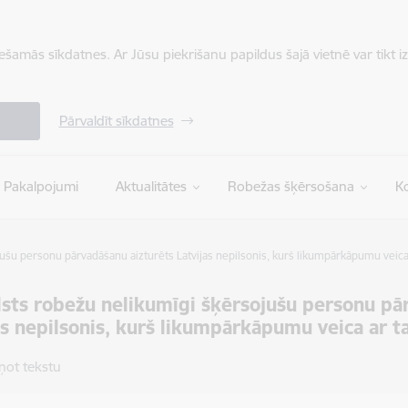
iešamās sīkdatnes. Ar Jūsu piekrišanu papildus šajā vietnē var tikt i
Pārvaldīt sīkdatnes
Pakalpojumi
Aktualitātes
Robežas šķērsošana
Ko
jušu personu pārvadāšanu aizturēts Latvijas nepilsonis, kurš likumpārkāpumu veic
lsts robežu nelikumīgi šķērsojušu personu pā
as nepilsonis, kurš likumpārkāpumu veica ar 
ņot tekstu