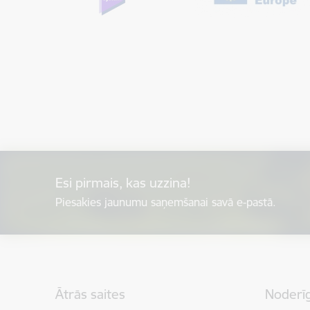
Esi pirmais, kas uzzina!
Piesakies jaunumu saņemšanai savā e-pastā.
Kājene
Ātrās saites
Noderīg