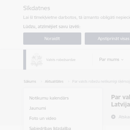
Pāriet uz lapas saturu
Sīkdatnes
Lai šī tīmekļvietne darbotos, tā izmanto obligāti nepiec
Lūdzu, atzīmējiet savu izvēli:
Noraidīt
Apstiprināt visas
Par mums
Sākums
Aktualitātes
Par valsts robežu nelikumīgi šķērso
Par va
Notikumu kalendārs
Latvij
Jaunumi
Atska
Foto un video
Sabiedrības līdzdalība