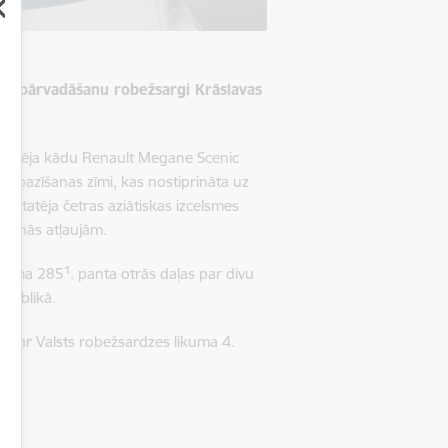
onu pārvadāšanu robežsargi Krāslavas
pturēja kādu Renault Megane Scenic
 pazīšanas zīmi, kas nostiprināta uz
onstatēja
četras aziātiskas izcelsmes
šanās atļaujām.
1
likuma 285
. panta otrās daļas par divu
epublikā.
ā ar Valsts robežsardzes likuma 4.