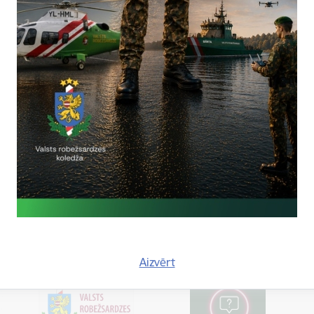
abiško
bežsardzes Galvenās pārvaldes Stratēģiskās attīstības un sabiedrisk
5617
, mob.
20364206
olanta.babisko@rs.gov.lv
tas tēmas
es:
Konstatētie pārkāpumi
Aizvērt