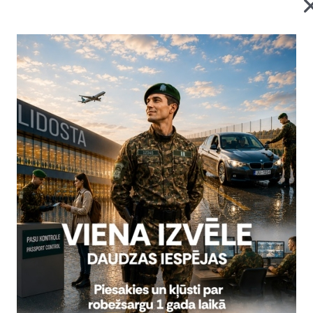
en, 23. oktobrī, par valsts robežu nelikumīgi šķērsojušu pers
zturēja vienu Latvijas nepilsoni.
t saņemto informāciju, robežsargu norīkojums Svariņu pagastā a
ksometru ar dzeltenas krāsas taksometra numurzīmi un taksometra
līdzekļa jumta.
Veicot automašīnas apskati, robežsargi tās salonā k
 bez derīgiem ceļošanas dokumentiem un derīgām vīzām un uzturē
adātāju – Latvijas nepilsoni – uzsākts kriminālprocess pēc Krimināl
k personu nodrošināšanu ar iespēju nelikumīgi uzturēties Latvijas R
rsonas atturētas no nelikumīgas valsts robežas šķērsošanas saskaņ
ja: