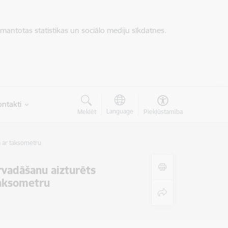
zmantotas statistikas un sociālo mediju sīkdatnes.
ntakti
Language
Meklēt
Piekļūstamība
a ar taksometru
rvadāšanu aizturēts
taksometru