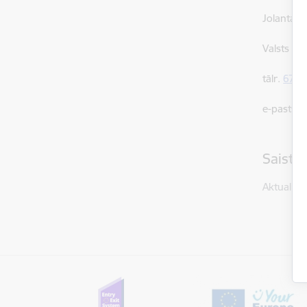
Jolanta B
Valsts ro
tālr.
6707
e-pasts:
j
Saistī
Aktualitāt