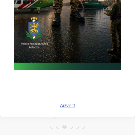
Aktualitātes:
Konstatētie pārkāpumi
Drukāt lapu
Dalīties
Aizvērt