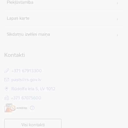
Piekļūstamība
Lapas karte
Sīkdatņu izvēles maiņa
Kontakti
+371 67913300
E-pasts:
pasts@rs.gov.lv
Rūdolfa iela 5, LV 1012
+371 67075600
Visi kontakti