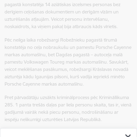
pagastā konstatēja 14 aziātiskas izcelsmes personas bez
derīgiem ceļošanas dokumentiem un derīgām vīzām un
uzturēšanās atļaujām. Veicot personu intervēšanu,
noskaidrots, ka viņiem pakaļ bija atbraucis kāds vīrietis.
Pēc neilga laika robežsargi
Robežnieku
pagastā tīrumā
konstatēja no ceļa nobraukušu un pamestu Porsche Cayenne
markas automašīnu, bet Dagdas pagastā – autoceļa malā
pamestu Volkswagen Toureg markas automašīnu.
Savukārt,
veicot meklēšanas pasākumus, robežsargi Krāslavas novadā
aizturēja kādu Igaunijas pilsoni, kurš vadīja iepriekš minēto
Porsche Cayenne markas automašīnu.
Pret pārvadātāju uzsākts kriminālprocess pēc Krimināllikuma
285. 1 panta trešās daļas par liela personu skaita, tas ir, vienā
gadījumā vairāk nekā piecu personu, nodrošināšanu ar
iespēju nelikumīgi uzturēties Latvijas Republikā.
Tāpat Igaunijas pilsonis saukts pie administratīvās atbildības