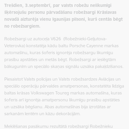
Trešdien, 3.septembrī, par valsts robežu nelikumīgi
šķērsojušu personu pārvadāšanu robežsargi Krāslavas
novadā aizturēja vienu Igaunijas pilsoni, kurš centās bēgt
no robežsargiem.
Robežsargi uz autoceļa V626 (Robežnieki-Geljutova-
Veterovka) konstatēja kādu baltu Porsche Cayenne markas
automašīnu, kuras šoferis ignorēja robežsargu likumīgu
prasību apstāties un metās bēgt. Robežsargi ar ieslēgtām
bākugunīm un speciālo skaņas signālu uzsāka pakaļdzīšanos.
Piesaistot Valsts policijas un Valsts robežsardzes Aviācijas un
speciālo operāciju pārvaldes amatpersonas, konstatēta līdzīga
baltas krāsas Volkswagen Toureg markas automašīna, kuras
šoferis arī ignorēja amatpersonu likumīgu prasību apstāties
un uzsāka bēgšanu. Abas automašīnas bija izrotātas ar
sarkanām lentēm un kāzu dekorācijām.
Meklēšanas pasākumu rezultātā robežsargi Robežnieku