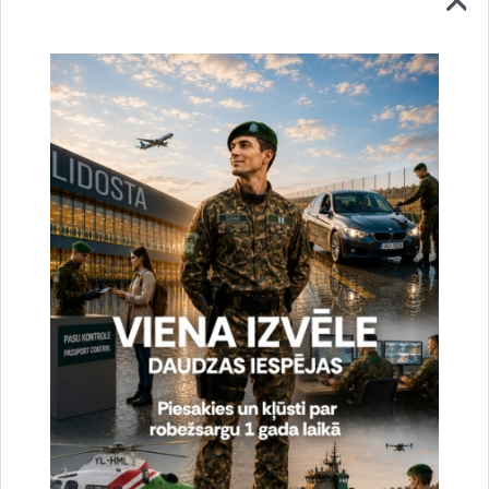
par amatpersonas likumīgo prasību nepildīšanu.
14 personas atturētas no nelikumīgas valsts robežas
šķērsošanas saskaņā ar Valsts robežsardzes likuma 4. pantu.
Sagatavoja:
Jolanta Babiško
Valsts robežsardzes Galvenās pārvaldes Stratēģiskās attīstības
un sabiedrisko attiecību nodaļas vecākā speciāliste
tālr.
67075617
, mob.
20364206
e-pasts:
jolanta.babisko@rs.gov.lv
Saistītas tēmas