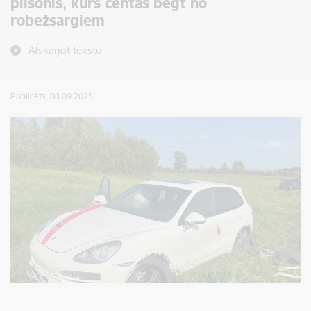
pilsonis, kurš centās bēgt no
robežsargiem
Atskaņot tekstu
Publicēts: 08.09.2025.