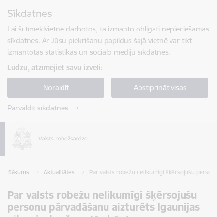
Pāriet uz lapas saturu
Sīkdatnes
Spied
lai meklētu
Enter
Lai šī tīmekļvietne darbotos, tā izmanto obligāti nepieciešamās
sīkdatnes. Ar Jūsu piekrišanu papildus šajā vietnē var tikt
izmantotas statistikas un sociālo mediju sīkdatnes.
Lūdzu, atzīmējiet savu izvēli:
Noraidīt
Apstiprināt visas
Pārvaldīt sīkdatnes
Sākums
Aktualitātes
Par valsts robežu nelikumīgi šķērsojušu personu
Par valsts robežu nelikumīgi šķērsojušu
personu pārvadāšanu aizturēts Igaunijas