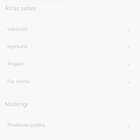
Kājene
Ātrās saites
Vakances
Iepirkumi
Projekti
Par mums
Noderīgi
Privātuma politika