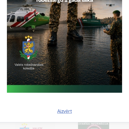
ja:
abiško
bežsardzes Galvenās pārvaldes Stratēģiskās attīstības un sabiedrisk
5617
, mob.
20364206
olanta.babisko@rs.gov.lv
tas tēmas
es:
Konstatētie pārkāpumi
Aizvērt