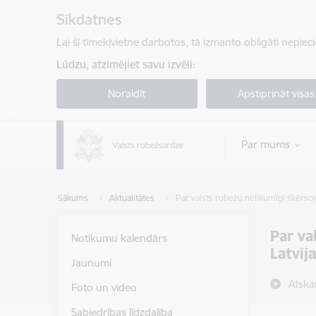
Pāriet uz lapas saturu
Sīkdatnes
Lai šī tīmekļvietne darbotos, tā izmanto obligāti nepiec
Lūdzu, atzīmējiet savu izvēli:
Noraidīt
Apstiprināt visas
Par mums
Sākums
Aktualitātes
Par valsts robežu nelikumīgi šķērsoj
Par va
Notikumu kalendārs
Latvija
Jaunumi
Atska
Foto un video
Sabiedrības līdzdalība