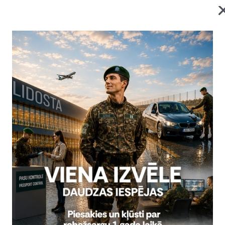
en, 28. augustā, par valsts robežu nelikumīgi šķērsojušu per
zturēja divus Latvijas pilsoņus.
eratīvos pasākumus, robežsargi Isnaudas pagastā apturēja kādu A
pilsonis, bet blakus pasažiera vietā atradās Latvijas pilsone. Veicot
rodas četras aziātiskas izcelsmes personas bez derīgiem ceļošan
ās atļaujām.
onām uzsākts kriminālprocess pēc Krimināllikuma 285. panta treš
anu pāri valsts robežai, ja tā izdarīta pastiprinātas robežapsardzīb
atzītas par aizdomās turētajām. Personām piemērots ar brīvības atņ
rsonas atturētas no nelikumīgas valsts robežas šķērsošanas saskaņ