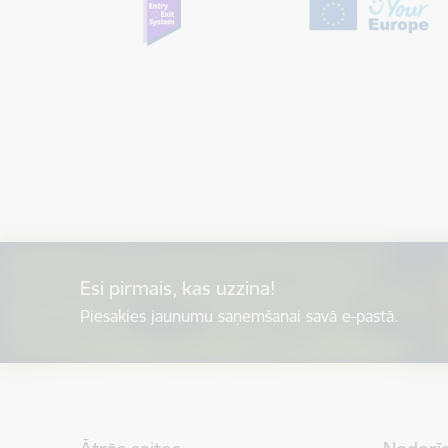
Esi pirmais, kas uzzina!
Piesakies jaunumu saņemšanai savā e-pastā.
Kājene