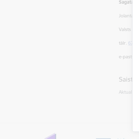
Sagatavo
Jolanta B
Valsts ro
tālr.
6707
e-pasts:
j
Saistī
Aktualitāt