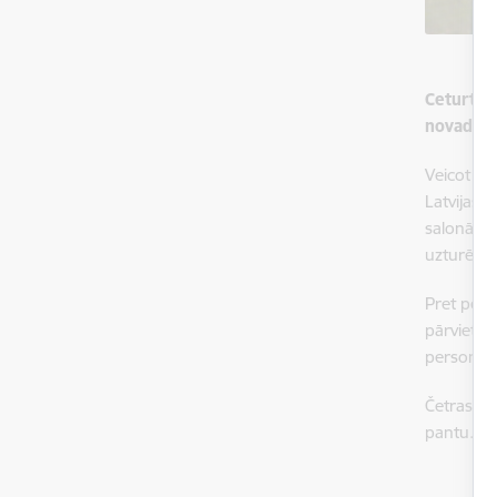
Ceturtdi
novadā ai
Veicot op
Latvijas 
salonā at
uzturēšan
Pret pers
pārvietoš
personas 
Četras pe
pantu.