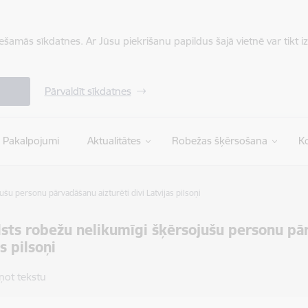
iešamās sīkdatnes. Ar Jūsu piekrišanu papildus šajā vietnē var tikt i
Pārvaldīt sīkdatnes
Pakalpojumi
Aktualitātes
Robežas šķērsošana
Ko
ušu personu pārvadāšanu aizturēti divi Latvijas pilsoņi
lsts robežu nelikumīgi šķērsojušu personu pār
s pilsoņi
ņot tekstu