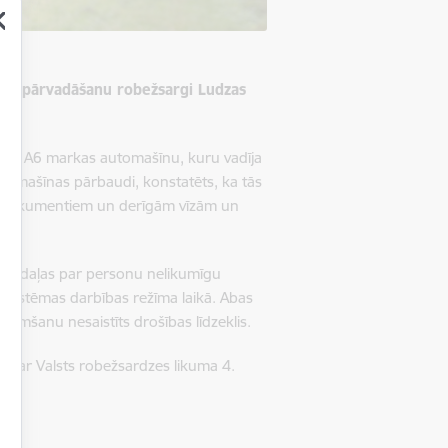
sonu pārvadāšanu robežsargi Ludzas
udi A6 markas automašīnu, kuru vadīja
 automašīnas pārbaudi, konstatēts, ka tās
as dokumentiem un derīgām vīzām un
1
as
daļas par personu nelikumīgu
as sistēmas darbības režīma laikā. Abas
emšanu nesaistīts drošības līdzeklis.
ā ar Valsts robežsardzes likuma 4.