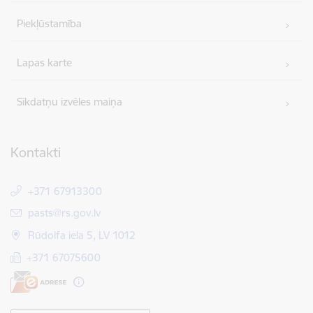
Piekļūstamība
Lapas karte
Sīkdatņu izvēles maiņa
Kontakti
+371 67913300
E-pasts:
pasts@rs.gov.lv
Rūdolfa iela 5, LV 1012
+371 67075600