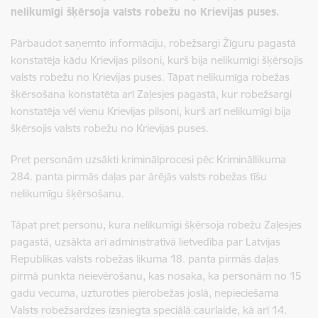
nelikumīgi šķērsoja valsts robežu no Krievijas puses.
Pārbaudot saņemto informāciju, robežsargi
Žīguru pagastā
konstatēja kādu Krievijas pilsoni, kurš bija nelikumīgi šķērsojis
valsts robežu no Krievijas puses. Tāpat nelikumīga robežas
šķērsošana konstatēta arī Zaļesjes pagastā, kur robežsargi
konstatēja vēl vienu Krievijas pilsoni, kurš arī nelikumīgi bija
šķērsojis valsts robežu no Krievijas puses.
Pret personām uzsākti kriminālprocesi pēc Krimināllikuma
284. panta pirmās daļas par ārējās valsts robežas tīšu
nelikumīgu šķērsošanu.
Tāpat pret personu, kura nelikumīgi šķērsoja robežu Zaļesjes
pagastā, uzsākta arī administratīvā lietvedība par Latvijas
Republikas valsts robežas likuma 18. panta pirmās daļas
pirmā punkta neievērošanu, kas nosaka, ka personām no 15
gadu vecuma, uzturoties pierobežas joslā, nepieciešama
Valsts robežsardzes izsniegta speciālā caurlaide, kā arī 14.