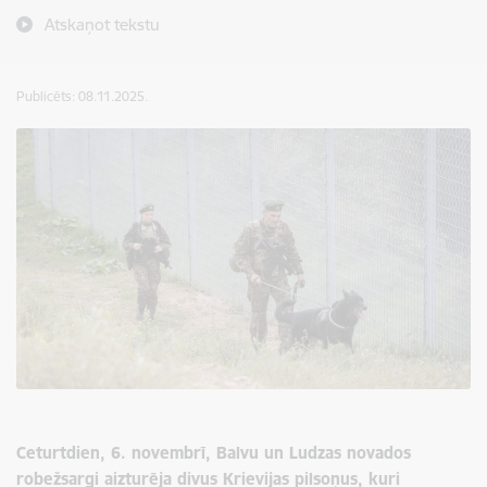
Atskaņot tekstu
Publicēts: 08.11.2025.
Ceturtdien, 6. novembrī, Balvu un Ludzas novados
robežsargi aizturēja divus Krievijas pilsoņus, kuri