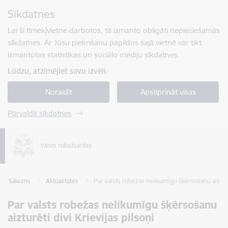
Pāriet uz lapas saturu
Sīkdatnes
Spied
lai meklētu
Enter
Lai šī tīmekļvietne darbotos, tā izmanto obligāti nepieciešamās
sīkdatnes. Ar Jūsu piekrišanu papildus šajā vietnē var tikt
izmantotas statistikas un sociālo mediju sīkdatnes.
Lūdzu, atzīmējiet savu izvēli:
Noraidīt
Apstiprināt visas
Pārvaldīt sīkdatnes
Sākums
Aktualitātes
Par valsts robežas nelikumīgu šķērsošanu aizturēt
Par valsts robežas nelikumīgu šķērsošanu
aizturēti divi Krievijas pilsoņi