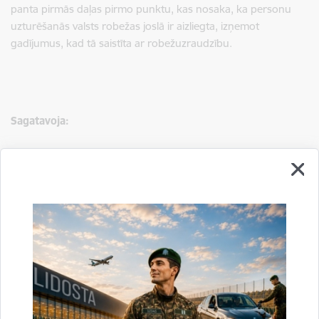
panta pirmās daļas pirmo punktu, kas nosaka, ka personu
uzturēšanās valsts robežas joslā ir aizliegta, izņemot
gadījumus, kad tā saistīta ar robežuzraudzību.
Sagatavoja:
Jolanta Babiško
Valsts robežsardzes Galvenās pārvaldes Stratēģiskās attīstības
un sabiedrisko attiecību nodaļas vecākā speciāliste
tālr.
67075617
, mob.
20364206
e-pasts:
jolanta.babisko@rs.gov.lv
Saistītas tēmas