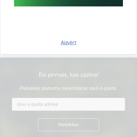
Vai šī informācija bija noderīga?
Sniegt atsauksmi
Aizvērt
Esi pirmais, kas uzzina!
Piesakies jaunumu saņemšanai savā e-pastā.