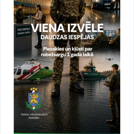
Aktualitātes:
Konstatētie pārkāpumi
Drukāt lapu
Dalīties