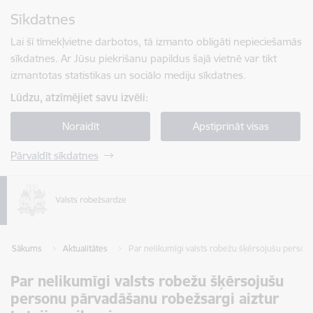
Pāriet uz lapas saturu
Sīkdatnes
Spied
lai meklētu
Enter
Lai šī tīmekļvietne darbotos, tā izmanto obligāti nepieciešamās
sīkdatnes. Ar Jūsu piekrišanu papildus šajā vietnē var tikt
izmantotas statistikas un sociālo mediju sīkdatnes.
Lūdzu, atzīmējiet savu izvēli:
Noraidīt
Apstiprināt visas
Pārvaldīt sīkdatnes
Sākums
Aktualitātes
Par nelikumīgi valsts robežu šķērsojušu personu
Par nelikumīgi valsts robežu šķērsojušu
personu pārvadāšanu robežsargi aiztur