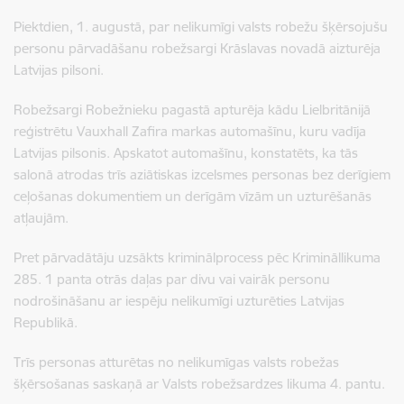
Piektdien, 1. augustā, par nelikumīgi valsts robežu šķērsojušu
personu pārvadāšanu robežsargi Krāslavas novadā aizturēja
Latvijas pilsoni.
Robežsargi Robežnieku pagastā apturēja kādu Lielbritānijā
reģistrētu Vauxhall Zafira markas automašīnu, kuru vadīja
Latvijas pilsonis. Apskatot automašīnu, konstatēts, ka tās
salonā atrodas trīs aziātiskas izcelsmes personas bez derīgiem
ceļošanas dokumentiem un derīgām vīzām un uzturēšanās
atļaujām.
Pret pārvadātāju uzsākts kriminālprocess pēc Krimināllikuma
285. 1 panta otrās daļas par divu vai vairāk personu
nodrošināšanu ar iespēju nelikumīgi uzturēties Latvijas
Republikā.
Trīs personas atturētas no nelikumīgas valsts robežas
šķērsošanas saskaņā ar Valsts robežsardzes likuma 4. pantu.