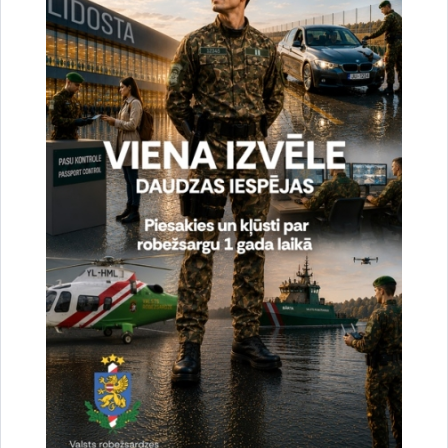
Valsts robežsardzes Starptautiskās sadarbības pārvaldes
Starptautiskās sadarbības un protokola nodaļa
Saistītas tēmas
Aktualitātes:
Vizītes un tikšanās
Drukāt lapu
Dalīties