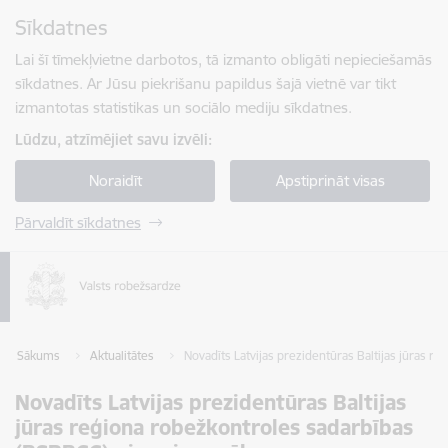
Pāriet uz lapas saturu
Sīkdatnes
Spied
lai meklētu
Enter
Lai šī tīmekļvietne darbotos, tā izmanto obligāti nepieciešamās
sīkdatnes. Ar Jūsu piekrišanu papildus šajā vietnē var tikt
izmantotas statistikas un sociālo mediju sīkdatnes.
Lūdzu, atzīmējiet savu izvēli:
Noraidīt
Apstiprināt visas
Pārvaldīt sīkdatnes
Sākums
Aktualitātes
Novadīts Latvijas prezidentūras Baltijas jūras 
Novadīts Latvijas prezidentūras Baltijas
jūras reģiona robežkontroles sadarbības