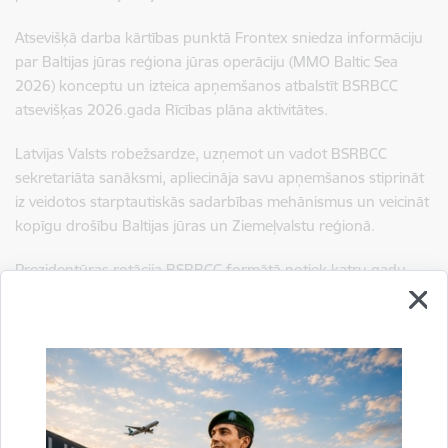
Atsevišķā darba kārtības punktā Frontex sniedza informāciju
par Baltijas jūras reģiona jūras operāciju (MMO Baltic Sea
2026) konceptu un izteica apņemšanos atbalstīt BSRBCC
atsevišķas 2026.gada Rīcības plāna aktivitātes.
Latvijas Valsts robežsardze, uzņemot un vadot BSRBCC
sekretariāta sanāksmi, apliecināja savu apņemšanos stiprināt
iz veidotos starptautiskās sadarbības mehānismus un veicināt
kopīgu drošību Baltijas jūras un Ziemeļvalstu reģionā.
Prezidentūras rotācija BSRBCC formātā notiek katru gadu.
Iepriekšējo prezidentūru BSRBCC Latvijas Valsts robežsardze
vadīja 2016. gadā.
Vairāk informācijas par BSRBCC
te
.
Sagatavoja: