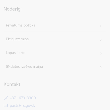
Noderīgi
Privātuma politika
Piekļūstamība
Lapas karte
Sīkdatņu izvēles maiņa
Kontakti
+371 67913300
E-pasts:
pasts@rs.gov.lv