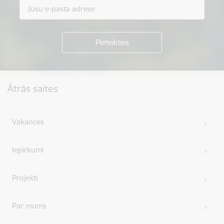
Kājene
Ātrās saites
Vakances
Iepirkumi
Projekti
Par mums