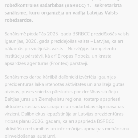
robežkontroles sadarbības (BSRBCC) 1. sekretariāta
sanāksme, kuru organizēja un vadīja Latvijas Valsts
robežsardze.
Sanāksmē piedalījās 2025. gada BSRBCC prezidējošās valsts –
Igaunijas, 2026. gada prezidējošās valsts – Latvijas, kā arī
nākamās prezidējošās valsts – Norvēģijas kompetento
institūciju pārstāvji, kā arī Eiropas Robežu un krasta
apsardzes aģentūras (Frontex) pārstāvji.
Sanāksmes darba kārtībā dalībnieki izvērtēja Igaunijas
prezidentūras laikā īstenotās aktivitātes un analizēja gūtās
atziņas, puses sniedza pārskatus par drošības situāciju
Baltijas jūras un Ziemeļvalstu reģionā, tostarp apspriesti
aktuālie drošības izaicinājumi un sadarbības stiprināšanas
virzieni. Dalībniekus iepazīstināja ar Latvijas prezidentūras
rīcības plānu 2026. gadam, kā arī apsprieda BSRBCC
aktivitāšu redzamības un informācijas apmaiņas mehānismu
pilnveidošanas jautājumi.