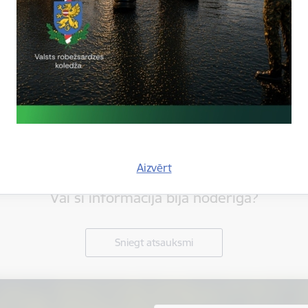
es:
Statistika
Aizvērt
Vai šī informācija bija noderīga?
Sniegt atsauksmi