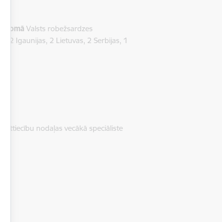
as jomā
Valsts robežsardzes
, 2 Igaunijas, 2 Lietuvas, 2 Serbijas, 1
o attiecību nodaļas vecākā speciāliste