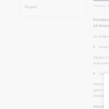
Publicēts: 
Projekti
Pirmdien
24 likum
Uz ārējām
Ieceļ
Zilupes r
dokumenta
Uztur
Pāterniek
(pārsnieg
atbildības
Veicot i