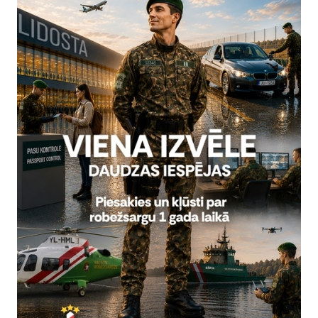
i 5 personām - 2 Lietuvas, 2 Igaunijas un 1 Krievijas pilsonim.
āpumiem transportlīdzekļu un kuģošanas līdzekļu ekspluatācij
nas saukušas pie administratīvās atbildības 12 personas - 4 Latvijas
un 1 Ukrainas pilsoni.
ja:
abiško
bežsardzes Galvenās pārvaldes Stratēģiskās attīstības un sabiedrisk
5617
, mob.
20364206
olanta.babisko@rs.gov.lv
tas tēmas