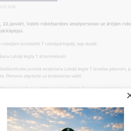
22.01.2018.
, 22.janvārī, Valsts robežsardzes amatpersonas uz ārējām rob
pārkāpējus.
 robežām konstatēti 7 robežpārkāpēji, tajā skaitā:
ošana Latvijā liegta 1 ārzemniekam
obežkontroles punktā ieceļošana Latvijā liegta 1 Izraēlas pilsonim,
. Persona atgriezta uz izceļošanas valsti.
ēšanās nosacījumu pārkāpumi konstatēti diviem ārzemniekiem
u robežkontroles punktā konstatēti 2 Moldovas pilsoņi, kuri bija 
ts vīzā noteiktais uzturēšanās laiks) Šengenas zonas valstīs. Person
.
migrācijas kontroles pasākumus valsts iekšienē
, ieceļošanas va