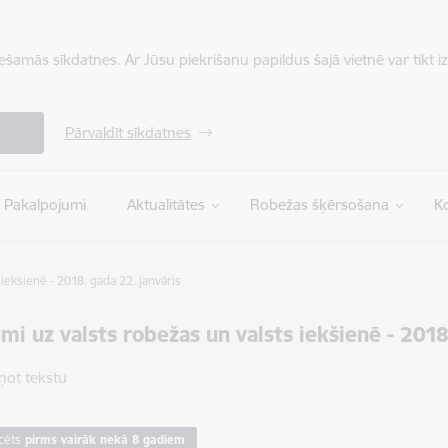
iešamās sīkdatnes. Ar Jūsu piekrišanu papildus šajā vietnē var tikt i
Pārvaldīt sīkdatnes
Pakalpojumi
Aktualitātes
Robežas šķērsošana
Ko
iekšienē - 2018. gada 22. janvāris
mi uz valsts robežas un valsts iekšienē - 2018
ņot tekstu
cēts
pirms vairāk nekā 8 gadiem