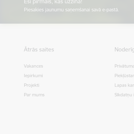
Esi pirmais, kas uzzina!
Piesakies jaunumu saņemšanai savā e-pastā.
Kājene
Ātrās saites
Noderīg
Vakances
Privātuma
Iepirkumi
Piekļūsta
Projekti
Lapas kar
Par mums
Sīkdatņu 