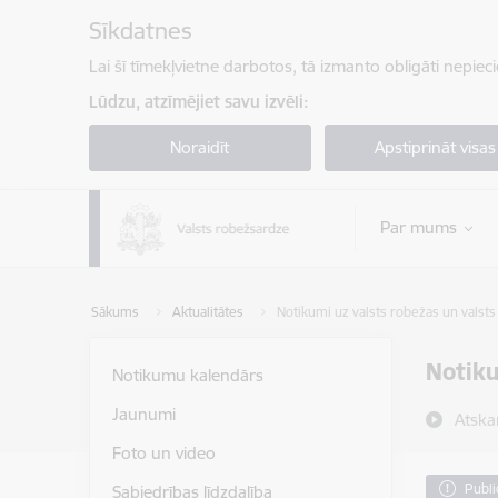
Pāriet uz lapas saturu
Sīkdatnes
Lai šī tīmekļvietne darbotos, tā izmanto obligāti nepiec
Lūdzu, atzīmējiet savu izvēli:
Noraidīt
Apstiprināt visas
Par mums
Sākums
Aktualitātes
Notikumi uz valsts robežas un valsts 
Notiku
Notikumu kalendārs
Jaunumi
Atska
Foto un video
Publi
Sabiedrības līdzdalība