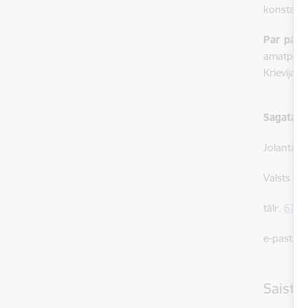
konstatēt
Par pārk
amatperso
Krievijas 
Sagatavo
Jolanta B
Valsts ro
tālr.
6707
e-pasts:
j
Saistī