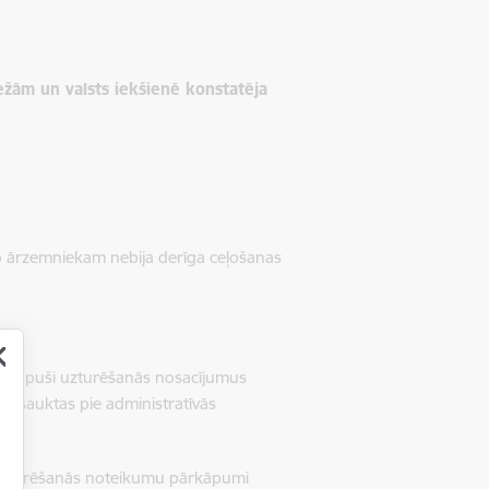
ežām un valsts iekšienē konstatēja
 jo ārzemniekam nebija derīga ceļošanas
pārkāpuši uzturēšanās nosacījumus
as sauktas pie administratīvās
i uzturēšanās noteikumu pārkāpumi