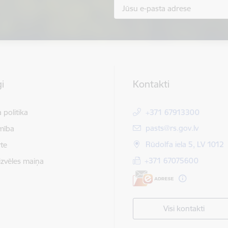
i
Kontakti
 politika
+371 67913300
E-pasts:
pasts@rs.gov.lv
mība
Rūdolfa iela 5, LV 1012
te
+371 67075600
izvēles maiņa
Visi kontakti