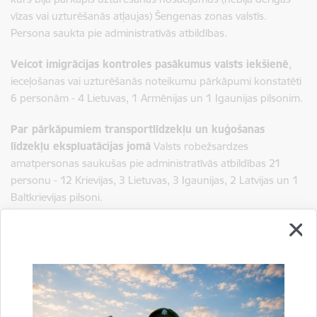
vīzas vai uzturēšanās atļaujas) Šengenas zonas valstīs.
Persona saukta pie administratīvās atbildības.
Veicot imigrācijas kontroles pasākumus valsts iekšienē
,
ieceļošanas vai uzturēšanās noteikumu pārkāpumi konstatēti
6 personām - 4 Lietuvas, 1 Armēnijas un 1 Igaunijas pilsonim.
Par pārkāpumiem transportlīdzekļu un kuģošanas
līdzekļu ekspluatācijas jomā
Valsts robežsardzes
amatpersonas saukušas pie administratīvās atbildības 21
personu - 12 Krievijas, 3 Lietuvas, 3 Igaunijas, 2 Latvijas un 1
Baltkrievijas pilsoni.
Sagatavoja:
Jolanta Babiško
Valsts robežsardzes Galvenās pārvaldes Stratēģiskās attīstības