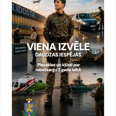
un sabiedrisko attiecību nodaļas vecākā speciāliste
tālr.
67075617
, mob.
20364206
e-pasts:
jolanta.babisko@rs.gov.lv
Saistītas tēmas
Aktualitātes:
Statistika
Drukāt lapu
Dalīties