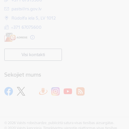
E-pasts:
pasts@rs.gov.lv
Rūdolfa iela 5, LV 1012
+371 67075600
Visi kontakti
Sekojiet mums
© 2026 Valsts robežsardze, publicētā satura visas tiesības aizsargātas.
© 2020 Valsts kanceleja, Tīmekļvietņu vienotās platformas visas tiesības