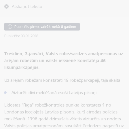
Atskaņot tekstu
Publicēts
pirms vairāk nekā 8 gadiem
Publicēts: 03.01.2018.
Trešdien, 3.janvārī, Valsts robežsardzes amatpersonas uz
ārējām robežām un valsts iekšienē konstatēja 46
likumpārkāpējus.
Uz ārējām robežām konstatēti 19 robežpārkāpēji, tajā skaitā:
Aizturēti divi meklēšanā esoši Latvijas pilsoņi
Lidostas "Rīga" robežkontroles punktā konstatēts 1 no
Londonas ieceļojošs Latvijas pilsonis, kurš atrodas policijas
meklēšanā. 1996.gadā dzimušais vīrietis aizturēts un nodots
Valsts policijas amatpersonām, savukārt Pededzes pagastā uz