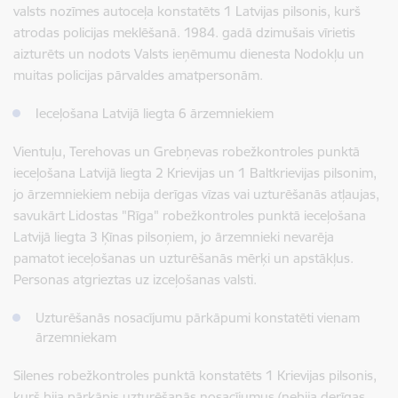
valsts nozīmes autoceļa konstatēts 1 Latvijas pilsonis, kurš
atrodas policijas meklēšanā. 1984. gadā dzimušais vīrietis
aizturēts un nodots Valsts ieņēmumu dienesta Nodokļu un
muitas policijas pārvaldes amatpersonām.
Ieceļošana Latvijā liegta 6 ārzemniekiem
Vientuļu, Terehovas un Grebņevas robežkontroles punktā
ieceļošana Latvijā liegta 2 Krievijas un 1 Baltkrievijas pilsonim,
jo ārzemniekiem nebija derīgas vīzas vai uzturēšanās atļaujas,
savukārt Lidostas "Rīga" robežkontroles punktā ieceļošana
Latvijā liegta 3 Ķīnas pilsoņiem, jo ārzemnieki nevarēja
pamatot ieceļošanas un uzturēšanās mērķi un apstākļus.
Personas atgrieztas uz izceļošanas valsti.
Uzturēšanās nosacījumu pārkāpumi konstatēti vienam
ārzemniekam
Silenes robežkontroles punktā konstatēts 1 Krievijas pilsonis,
kurš bija pārkāpis uzturēšanās nosacījumus (nebija derīgas