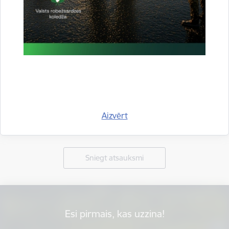
Aizvērt
Vai šī informācija bija noderīga?
Sniegt atsauksmi
Esi pirmais, kas uzzina!