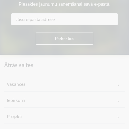
Piesakies jaunumu saņemšanai savā e-pastā.
Kājene
Ātrās saites
Vakances
Iepirkumi
Projekti