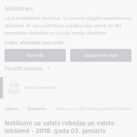
Pāriet uz lapas saturu
Sīkdatnes
Spied
lai meklētu
Enter
Lai šī tīmekļvietne darbotos, tā izmanto obligāti nepieciešamās
sīkdatnes. Ar Jūsu piekrišanu papildus šajā vietnē var tikt
izmantotas statistikas un sociālo mediju sīkdatnes.
Lūdzu, atzīmējiet savu izvēli:
Noraidīt
Apstiprināt visas
Pārvaldīt sīkdatnes
Sākums
Aktualitātes
Notikumi uz valsts robežas un valsts iekšienē - 2
Notikumi uz valsts robežas un valsts
iekšienē - 2018. gada 03. janvāris