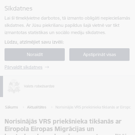
Pāriet uz lapas saturu
Sīkdatnes
Spied
lai meklētu
Enter
Lai šī tīmekļvietne darbotos, tā izmanto obligāti nepieciešamās
sīkdatnes. Ar Jūsu piekrišanu papildus šajā vietnē var tikt
izmantotas statistikas un sociālo mediju sīkdatnes.
Lūdzu, atzīmējiet savu izvēli:
Noraidīt
Apstiprināt visas
Pārvaldīt sīkdatnes
Sākums
Aktualitātes
Norisinājās VRS priekšnieka tikšanās ar Eiropola
Norisinājās VRS priekšnieka tikšanās ar
Eiropola Eiropas Migrācijas un