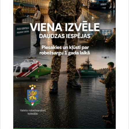
Aktualitātes:
Vizītes un tikšanās
Drukāt lapu
Dalīties