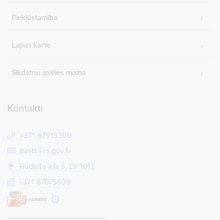
Piekļūstamība
Lapas karte
Sīkdatņu izvēles maiņa
Kontakti
+371 67913300
E-pasts:
pasts@rs.gov.lv
Rūdolfa iela 5, LV 1012
+371 67075600