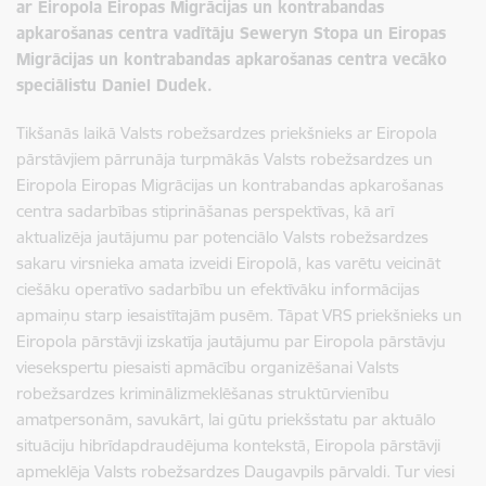
ar Eiropola Eiropas Migrācijas un kontrabandas
apkarošanas centra vadītāju Seweryn Stopa un Eiropas
Migrācijas un kontrabandas apkarošanas centra vecāko
speciālistu Daniel Dudek.
Tikšanās laikā Valsts robežsardzes priekšnieks ar Eiropola
pārstāvjiem pārrunāja turpmākās Valsts robežsardzes un
Eiropola Eiropas Migrācijas un kontrabandas apkarošanas
centra sadarbības stiprināšanas perspektīvas, kā arī
aktualizēja jautājumu par potenciālo Valsts robežsardzes
sakaru virsnieka amata izveidi Eiropolā, kas varētu veicināt
ciešāku operatīvo sadarbību un efektīvāku informācijas
apmaiņu starp iesaistītajām pusēm. Tāpat VRS priekšnieks un
Eiropola pārstāvji izskatīja jautājumu par Eiropola pārstāvju
viesekspertu
piesaisti
apmācību organizēšanai Valsts
robežsardzes kriminālizmeklēšanas struktūrvienību
amatpersonām, savukārt, lai gūtu priekšstatu par aktuālo
situāciju hibrīdapdraudējuma kontekstā, Eiropola pārstāvji
apmeklēja Valsts robežsardzes Daugavpils pārvaldi. Tur viesi