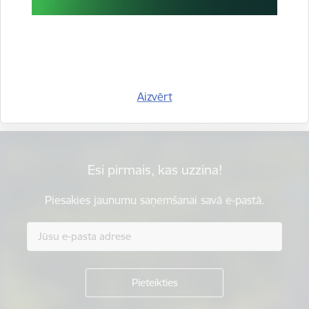
Vai šī informācija bija noderīga?
Sniegt atsauksmi
Aizvērt
Esi pirmais, kas uzzina!
Piesakies jaunumu saņemšanai savā e-pastā.