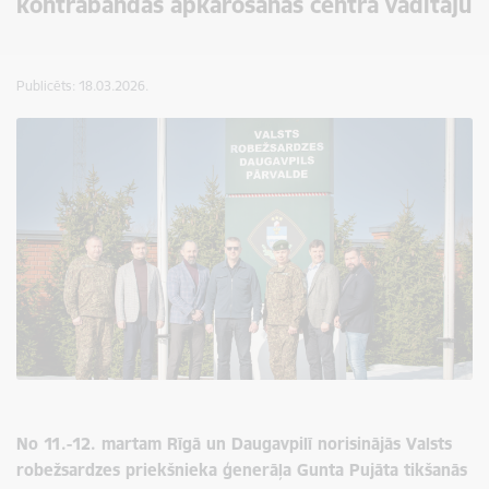
kontrabandas apkarošanas centra vadītāju
Publicēts: 18.03.2026.
No 11.-12. martam Rīgā un Daugavpilī norisinājās Valsts
robežsardzes priekšnieka ģenerāļa Gunta Pujāta tikšanās