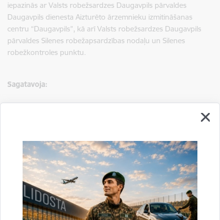
iepazinās ar Valsts robežsardzes Daugavpils pārvaldes
Daugavpils dienesta Aizturēto ārzemnieku izmitināšanas
centru “Daugavpils”, kā arī Valsts robežsardzes Daugavpils
pārvaldes Silenes robežapsardzības nodaļu un Silenes
robežkontroles punktu.
Sagatavoja:
Jolanta Babiško
Valsts robežsardzes Galvenās pārvaldes Stratēģiskās attīstības
un sabiedrisko attiecību nodaļas vecākā speciāliste
tālr.
67075617
, mob.
20364206
e-pasts:
jolanta.babisko@rs.gov.lv
Saistītas tēmas