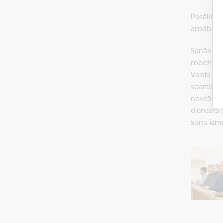
Pasākuma 
arodbiedr
Sanāksmes
robežsard
Valsts ro
spartakiā
novitātēm
dienesta 
suņu izm