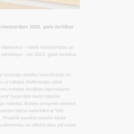
s robežsardzes 2025. gada darbības
 klātesošos – Valsts robežsardzes un
ļu pārstāvjus – par 2025. gada darbības
e turpināja darbību koordināciju un
z Latvijas–Baltkrievijas valsts
umu robežas drošības stiprināšanai.
umi” turpinājās darbi robežas
evijas robežas. Būtisks progress panākts
žsardze īsteno sadarbībā ar VAS
u. Projektā paveikts būtisks darba
as elementus un attīstot datu pārraides