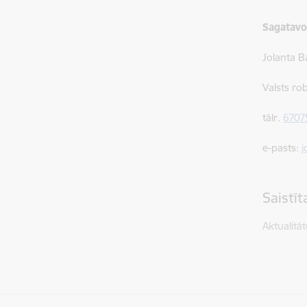
Sagatavo
Jolanta B
Valsts ro
tālr.
6707
e-pasts:
j
Saistī
Aktualitāt