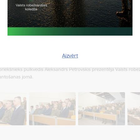
laikā klātesošos uzrunāja arī iekšlietu ministrs Rihards Kozlovskis 
ības valdes priekšsēdētājs Armands Augustāns.
 noslēgumā par priekšzīmīgu dienesta pienākumu izpildi, personīgo
zes uzdevumu izpildē tika apbalvoti 2025. gada labākie robežsargi 1
bežsardzes teritoriālo pārvalžu komandu sasniegumi 2025. gada 
dē. Tāpat Valsts robežsardzes koledžas direktors pulkvedis Mariks 
Aizvērt
 izglītības procesā un rekrutēšanas pasākumiem, savukārt Valsts r
priekšnieks pulkvedis Aleksandrs Petrovskis prezentēja Valsts robe
antošanas jomā.