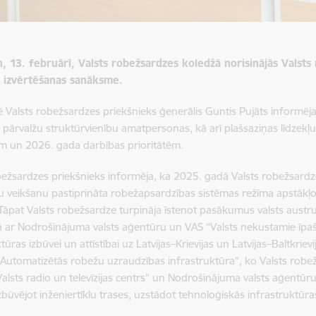
n, 13. februārī, Valsts robežsardzes koledžā norisinājās Valst
u izvērtēšanas sanāksme.
Valsts robežsardzes priekšnieks ģenerālis Guntis Pujāts informēja
lo pārvalžu struktūrvienību amatpersonas, kā arī plašsaziņas līdzek
em un 2026. gada darbības prioritātēm.
bežsardzes priekšnieks informēja, ka 2025. gadā Valsts robežsardz
veikšanu pastiprināta robežapsardzības sistēmas režīma apstākļos u
Tāpat Valsts robežsardze turpināja īstenot pasākumus valsts austr
 ar Nodrošinājuma valsts aģentūru un VAS “Valsts nekustamie īpaš
tūras izbūvei un attīstībai uz Latvijas–Krievijas un Latvijas–Baltkri
“Automatizētās robežu uzraudzības infrastruktūra”, ko Valsts robe
 Valsts radio un televīzijas centrs” un Nodrošinājuma valsts aģentūr
zbūvējot inženiertīklu trases, uzstādot tehnoloģiskās infrastruktūr