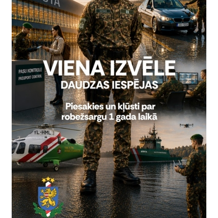
idošanas sektorā. Oktobra sākumā uz jauno REIS pārgāja visi ostu r
ienības.
12. oktobrī Latvija veiksmīgi pievienojās Eiropas Ieceļošana
stu valstspiederīgo datu iegūšanu un nosūtīšanu uz IIS centrālo sis
stiprināšanas pasākumi un starptautiskā sadarbība, nodrošinot k
ciju izpildi un valsts ārējās robežas drošību.
t par 2026. gada darbības prioritātēm, Valsts robežsardzes priekš
pastiprinātā robežapsardzības režīma ietvaros uz Latvijas–Baltkrievij
valsts robežas infrastruktūras izbūvei sadarbībā ar VAS “Valsts nek
televīzijas centrs”. 2026. gadā plānots pastiprināt cīņu pret nelegā
turpināt īstenot ar Migrācijas un patvēruma paktu saistītās aktivitāt
IS, ETIAS, REIS II, RAIS) turpmāku attīstību un pilnveidi.
oritāšu lokā ir sadarbības stiprināšana ar NBS, tostarp pabeidzot 
pretmobilitātes pasākumos, kā arī aktīva dalība Frontex un EUAA akt
ze uzsāks “Baltic Sea Region Border Control Cooperation” prezide
as plāna un starptautisko novērtējumu rekomendāciju ieviešanu, a
s projektu, kā arī īstenos strukturālas izmaiņas dienesta darbības e
 valsts ārējās robežas drošības stiprināšanai.