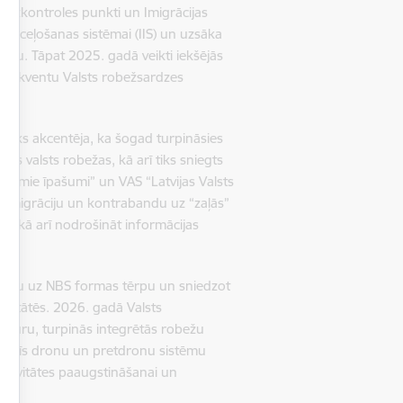
obežkontroles punkti un Imigrācijas
s/Izceļošanas sistēmai (IIS) un uzsāka
tēmu. Tāpat 2025. gadā veikti iekšējās
onsekventu Valsts robežsardzes
nieks akcentēja, ka šogad turpināsies
as valsts robežas, kā arī tiks sniegts
ustamie īpašumi” un VAS “Latvijas Valsts
lo imigrāciju un kontrabandu uz “zaļās”
es, kā arī nodrošināt informācijas
pāreju uz NBS formas tērpu un sniedzot
ivitātēs. 2026. gadā Valsts
ntūru, turpinās integrētās robežu
ttīstīs dronu un pretdronu sistēmu
fektivitātes paaugstināšanai un