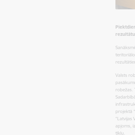
Piektdie
rezultāt
Sanāksmē 
teritoriā
rezultāti
Valsts ro
pasākumu 
robežas. 
Sadarbībā
infrastruk
projektā 
"Latvijas
apjoms, i
tīklu.