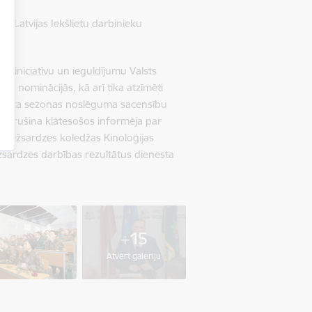
un Latvijas Iekšlietu darbinieku
 iniciatīvu un ieguldījumu Valsts
0 nominācijās, kā arī tika atzīmēti
Sporta sezonas noslēguma sacensību
Petrušina klātesošos informēja par
obežsardzes koledžas Kinoloģijas
žsardzes darbības rezultātus dienesta
+15
Atvērt galeriju