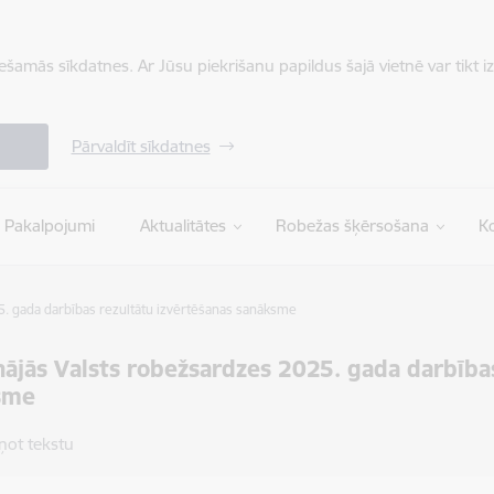
iešamās sīkdatnes. Ar Jūsu piekrišanu papildus šajā vietnē var tikt i
Pārvaldīt sīkdatnes
Pakalpojumi
Aktualitātes
Robežas šķērsošana
Ko
5. gada darbības rezultātu izvērtēšanas sanāksme
nājās Valsts robežsardzes 2025. gada darbība
sme
ņot tekstu