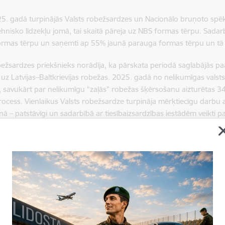
5. gadā turpinājās Valsts robežsardzes un Nacionālo bruņoto sp
ehnisko līdzekļu jomā, tai skaitā pāreja uz NBS formas tērpu.
Sadar
ormas tērpu un saņemti ap 55% jaunā parauga formas tērpu un tā
bežsardzes priekšnieks norādīja, ka pārskata periodā saglabājās pa
 uz Latvijas–Baltkrievijas robežas. 2025. gadā no nelikumīgas vals
 savukārt par nelikumīgu “zaļās” robežas šķērsošanu aizturētas
rocess. Vienlaikus Valsts robežsardze turpināja mērķtiecīgu darbu 
ā – patstāvīgi un sadarbībā ar tiesībaizsardzības iestādēm veikti 
kā arī tabakas izstrādājumu nelikumīgas aprites novēršanai un ap
 noziedzīgiem nodarījumiem saistībā ar akcīzes preču nelikumīgu apri
bežsardzes darbības rezultātā tika izņemtas 42 726 734 cigaretes, 
un tabakas aptuvenais novērstais kaitējums valstij nenomaksātajos
 gaitā Valsts robežsardzes priekšnieks uzsvēra, ka 2025. gadā Va
ontex organizētajās kopīgajās operācijās, kā arī attīstīja jūras robež
i RK-31 “BĀRTA”. Vienlaikus turpinājās informācijas sistēmu moder
ekspluatācija Rīgas lidostā. Papildus tika uzstādīti 10 jauni vārti i