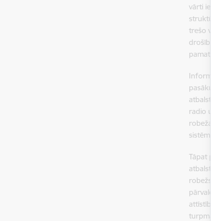
vārti iel
struktūrv
trešo val
drošības 
pamatfunk
Informējo
pasākumi 
atbalsts 
radio un 
robežas, 
sistēmu (I
Tāpat pri
atbalstu 
robežsard
pārvaldīb
attīstība
turpmākai