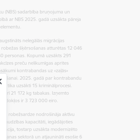
ēku (NBS) sadarbība bruņojuma un
bībā ar NBS 2025. gadā uzsākta pāreja
 elementu.
augstināts nelegālās migrācijas
ts robežas šķērsošanas atturētas 12 046
 340 personas. Kopumā uzsākts 291
akcīzes preču nelikumīgas aprites
pasākumi kontrabandas uz «zaļās»
karošanai.
2025. gadā par kontrabandu
ti tika uzsākti 15 kriminālprocesi.
kā arī 21 172 kg tabakas. Izņemto
 nodokļos ir 3 723 000 eiro.
lsts robežsardze nodrošināja aktīvu
uzraudzības kapacitāti, iegādājoties
nizācija, tostarp uzsākta modernizēto
zlidošanas sektorā un atjaunināti esošie 6