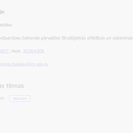
ja:
abiško
bežsardzes Galvenās pārvaldes Stratēģiskās attīstības un sabiedrisk
5617
, mob.
20364206
olanta.babisko@rs.gov.lv
tas tēmas
es:
Jaunumi