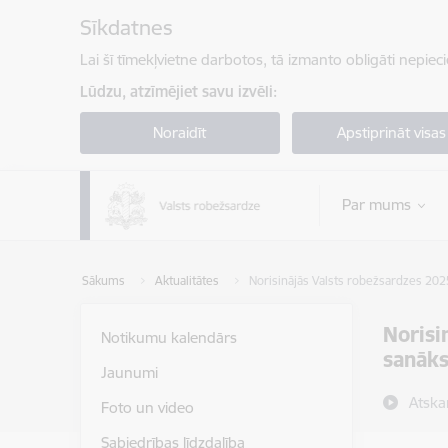
Pāriet uz lapas saturu
Sīkdatnes
Lai šī tīmekļvietne darbotos, tā izmanto obligāti nepiec
Lūdzu, atzīmējiet savu izvēli:
Noraidīt
Apstiprināt visas
Par mums
Sākums
Aktualitātes
Norisinājās Valsts robežsardzes 202
Norisi
Notikumu kalendārs
sanāk
Jaunumi
Atska
Foto un video
Sabiedrības līdzdalība