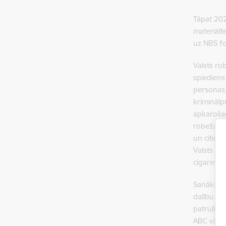
Tāpat 202
materiālt
uz NBS f
Valsts ro
spiediens
personas,
kriminālp
apkarošan
robežas, 
un citiem
Valsts ro
cigarešu 
Sanāksmes
dalību Fr
patruļkuģ
ABC vārtu 