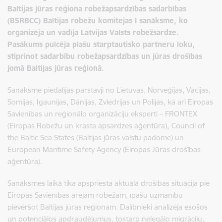
Baltijas jūras reģiona robežapsardzības sadarbības
(BSRBCC)
Baltijas robežu komitejas I
sanāksme, ko
organizēja un vadīja Latvijas Valsts robežsardze.
Pasākums pulcēja plašu starptautisko partneru loku,
stiprinot sadarbību robežapsardzības un jūras drošības
jomā Baltijas jūras reģionā.
Sanāksmē piedalījās pārstāvji no Lietuvas, Norvēģijas, Vācijas,
Somijas, Igaunijas, Dānijas, Zviedrijas un Polijas, kā arī Eiropas
Savienības un reģionālo organizāciju eksperti – FRONTEX
(Eiropas Robežu un krasta apsardzes aģentūra)
,
Council of
the Baltic Sea States (
Baltijas jūras valstu padome)
un
European Maritime Safety Agency (Eiropas Jūras drošības
aģentūra).
Sanāksmes laikā tika apspriesta aktuālā drošības situācija pie
Eiropas Savienības ārējām robežām, īpašu uzmanību
pievēršot Baltijas jūras reģionam. Dalībnieki analizēja esošos
un potenciālos apdraudējumus, tostarp nelegālo migrāciju,