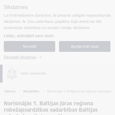
Pāriet uz lapas saturu
Sīkdatnes
Spied
lai meklētu
Enter
Lai šī tīmekļvietne darbotos, tā izmanto obligāti nepieciešamās
sīkdatnes. Ar Jūsu piekrišanu papildus šajā vietnē var tikt
izmantotas statistikas un sociālo mediju sīkdatnes.
Lūdzu, atzīmējiet savu izvēli:
Noraidīt
Apstiprināt visas
Pārvaldīt sīkdatnes
Sākums
Aktualitātes
Norisinājās 1. Baltijas jūras reģiona robežapsar
Norisinājās 1. Baltijas jūras reģiona
robežapsardzības sadarbības Baltijas