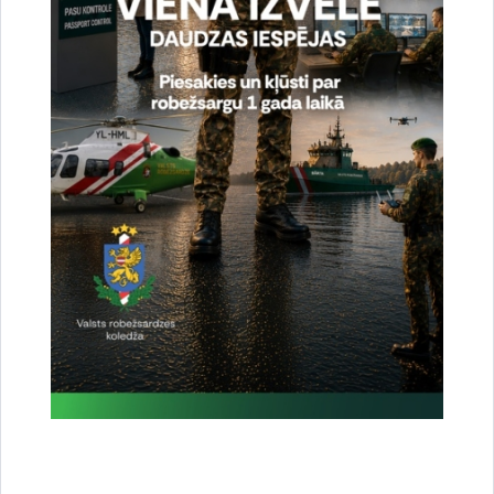
Atvērt galeriju
Sagatavoja:
Valsts robežsardzes Starptautiskās sadarbības pārvaldes
Starptautiskās sadarbības un protokola nodaļa
Saistītas tēmas
Aktualitātes:
Vizītes un tikšanās
Drukāt lapu
Dalīties