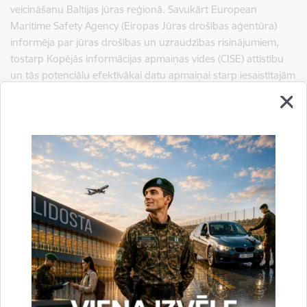
veicināšanu Baltijas jūras reģionā. Savukārt European
Maritime Safety Agency (Eiropas Jūras drošības aģentūra)
informēja par jūras drošības un uzraudzības risinājumiem,
tostarp Kopējās informācijas apmaiņas vides (CISE) attīstību
un tās potenciālu efektīvākai datu apmaiņai starp iesaistītajām
institūcijām. Tāpat Frontex sniedza ieskatu par EUROSUR
(Eiropas robežu uzraudzības sistēma)
pakalpojumu attīstību
un to nozīmi situācijas izpratnes uzlabošanā pie ES ārējām
robežām.
Sanāksme apliecināja dalībvalstu un partnerorganizāciju
vienotu apņemšanos stiprināt robežu drošību un veicināt
ciešāku sadarbību Baltijas jūras reģionā.
+5