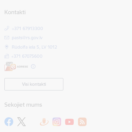
Kontakti
+371 67913300
E-pasts:
pasts@rs.gov.lv
Rūdolfa iela 5, LV 1012
+371 67075600
Visi kontakti
Sekojiet mums