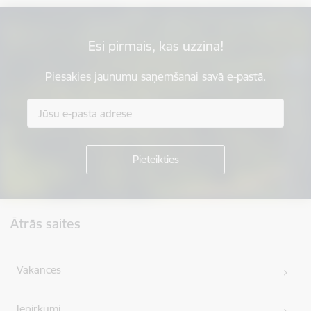
Esi pirmais, kas uzzina!
Piesakies jaunumu saņemšanai savā e-pastā.
Kājene
Ātrās saites
Vakances
Iepirkumi