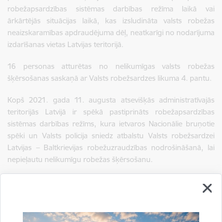
robežapsardzības sistēmas darbības režīma laikā vai
ārkārtējās situācijas laikā, kas izsludināta valsts robežas
neaizskaramības apdraudējuma dēļ, neatkarīgi no nodarījuma
izdarīšanas vietas Latvijas teritorijā.
16 personas atturētas no nelikumīgas valsts robežas
šķērsošanas saskaņā ar Valsts robežsardzes likuma 4. pantu.
Kopš 2021. gada 11. augusta atsevišķās administratīvajās
teritorijās Latvijā ir spēkā pastiprināts robežapsardzības
sistēmas darbības režīms, kura ietvaros Nacionālie bruņotie
spēki un Valsts policija sniedz atbalstu Valsts robežsardzei
Latvijas – Baltkrievijas robežuzraudzības nodrošināšanā, lai
nepieļautu nelikumīgu robežas šķērsošanu.
Tāpat valsts robežas drošības stiprināšanā nozīmīga loma ir
vietējo iedzīvotāju modrībai un savlaicīgai informācijas
sniegšanai par aizdomīgām aktivitātēm pierobežas teritorijās.
Izsakām pateicību iedzīvotājiem, kuri atbalsta robežsargus,