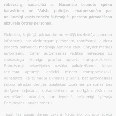
robežsargi sadarbībā ar Nacionālo bruņoto spēku
karavīriem un Valsts policijas amatpersonām par
nelikumīgi valsts robežu šķērsojušu personu pārvadāšanu
aizturēja četras personas.
Piektdien, 5. jūnijā, pārbaudot no vietējā iedzīvotāja saņemto
informāciju par aizdomīgām personām, robežsargi Lauderu
pagastā pārbaudei mēģināja apturēja kādu Chrysler markas
automašīnu, tomēr automašīnas vadītājs nereaģēja uz
robežsargu likumīgo prasību apturēt transportlīdzekli.
Robežsargi nekavējoties uzsāka pakaļdzīšanos, kuras
rezultātā apturēja iepriekš minēto transportlīdzekli.
Konstatēts, ka to vadīja Ukrainas pilsonis, bet automašīnas
salonā atradās deviņas aziātiskas izcelsmes personas bez
derīgiem ceļošanas dokumentiem un derīgām vīzām un
uzturēšanās atļaujām, kuri iepriekš nelikumīgi šķērsoja
Baltkrievijas-Latvijas robežu.
Tāpat tās pašas dienas vakarā Nacionālo bruņoto spēku