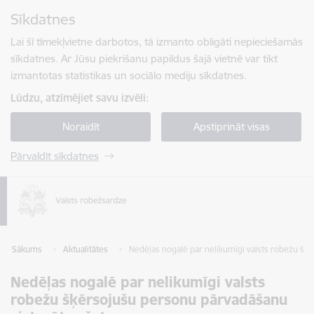
Pāriet uz lapas saturu
Sīkdatnes
Spied
lai meklētu
Enter
Lai šī tīmekļvietne darbotos, tā izmanto obligāti nepieciešamās
sīkdatnes. Ar Jūsu piekrišanu papildus šajā vietnē var tikt
izmantotas statistikas un sociālo mediju sīkdatnes.
Lūdzu, atzīmējiet savu izvēli:
Noraidīt
Apstiprināt visas
Pārvaldīt sīkdatnes
Sākums
Aktualitātes
Nedēļas nogalē par nelikumīgi valsts robežu šķ
Nedēļas nogalē par nelikumīgi valsts
robežu šķērsojušu personu pārvadāšanu