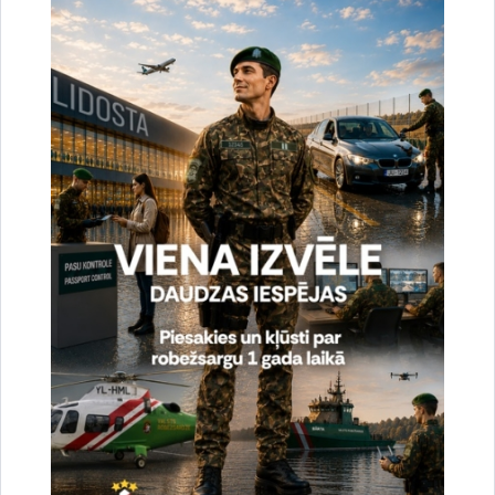
ziņojot par aizdomīgām personām un transportlīdzekļiem.
Gadījumos, kad iedzīvotāji konstatē personas vai personu
grupas, kas nav raksturīgas Latvijas Republikas etniskajai un
nacionālajai piederībai (ārējais izskats liecina, ka personas var
būt trešo valstu pilsoņi), aicinām nekavējoties informēt Valsts
robežsardzes vai Valsts policijas amatpersonas, izmantojot
Vienoto ārkārtas palīdzības izsaukumu tālruni 112 (24 stundu
režīmā) vai sazinoties ar Valsts robežsardzes Daugavpils
pārvaldes operatīvo dežurantu tālr. 65403777, mob.
22020361, e-pasts:
dap.od@rs.gov.lv
.
Valsts robežsardze par personu nelikumīgu pārvietošanu
un/vai personu nodrošināšanu ar iespēju nelikumīgi
uzturēties Latvijā šogad jau uzsākusi 64 kriminālprocesus (no
kuriem 19 izdalīti no iepriekš uzsāktiem kriminālprocesiem)
pret 52 personām.