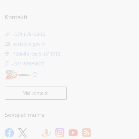
Kontakti
+371 67913300
E-pasts:
pasts@rs.gov.lv
Rūdolfa iela 5, LV 1012
+371 67075600
Visi kontakti
Sekojiet mums