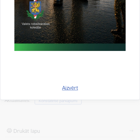
Sagatavoja:
Jolanta Babiško
Valsts robežsardzes Galvenās pārvaldes Stratēģiskās attīstības
un sabiedrisko attiecību nodaļas vecākā speciāliste
tālr.
67075617
, mob.
20364206
e-pasts:
jolanta.babisko@rs.gov.lv
Saistītas tēmas
Aizvērt
Aktualitātes:
Konstatētie pārkāpumi
Drukāt lapu