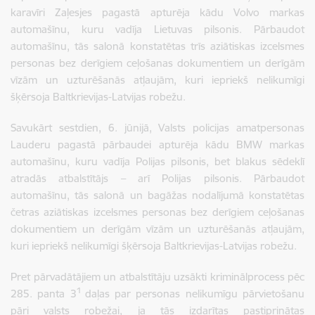
karavīri Zaļesjes pagastā apturēja kādu Volvo markas
automašīnu, kuru vadīja Lietuvas pilsonis. Pārbaudot
automašīnu, tās salonā konstatētas trīs aziātiskas izcelsmes
personas bez derīgiem ceļošanas dokumentiem un derīgām
vīzām un uzturēšanās atļaujām, kuri iepriekš nelikumīgi
šķērsoja Baltkrievijas-Latvijas robežu.
Savukārt sestdien, 6. jūnijā, Valsts policijas amatpersonas
Lauderu pagastā pārbaudei apturēja kādu BMW markas
automašīnu, kuru vadīja Polijas pilsonis, bet blakus sēdeklī
atradās atbalstītājs – arī Polijas pilsonis. Pārbaudot
automašīnu, tās salonā un bagāžas nodalījumā konstatētas
četras aziātiskas izcelsmes personas bez derīgiem ceļošanas
dokumentiem un derīgām vīzām un uzturēšanās atļaujām,
kuri iepriekš nelikumīgi šķērsoja Baltkrievijas-Latvijas robežu.
Pret pārvadātājiem un atbalstītāju uzsākti kriminālprocess pēc
1
285. panta 3
daļas par personas nelikumīgu pārvietošanu
pāri valsts robežai, ja tās izdarītas pastiprinātas