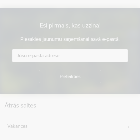
Esi pirmais, kas uzzina!
Piesakies jaunumu saņemšanai savā e-pastā.
Kājene
Ātrās saites
Vakances