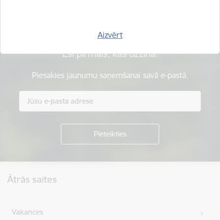
Aizvērt
Esi pirmais, kas uzzina!
Piesakies jaunumu saņemšanai savā e-pastā.
Kājene
Ātrās saites
Vakances