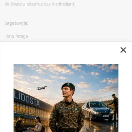
dalībvalstu aizsardzības institūcijām.
Sagatavoja:
Ilona Pīrāga
Valsts robežsardzes Ludzas pārvaldes vecākās inspektores
(pārvaldes priekšnieka palīdzes) p.i.
tālr.:
65703046
, e-pasts:
ilona.piraga@rs.gov.lv
Saistītas tēmas
Aktualitātes:
Vizītes un tikšanās
Drukāt lapu