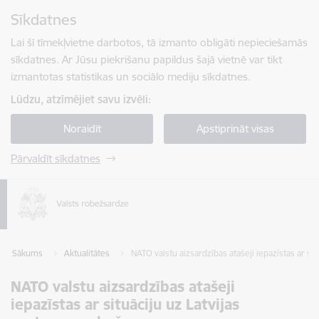
Pāriet uz lapas saturu
Sīkdatnes
Spied
lai meklētu
Enter
Lai šī tīmekļvietne darbotos, tā izmanto obligāti nepieciešamās
sīkdatnes. Ar Jūsu piekrišanu papildus šajā vietnē var tikt
izmantotas statistikas un sociālo mediju sīkdatnes.
Lūdzu, atzīmējiet savu izvēli:
Noraidīt
Apstiprināt visas
Pārvaldīt sīkdatnes
Sākums
Aktualitātes
NATO valstu aizsardzības atašeji iepazīstas ar si
NATO valstu aizsardzības atašeji
iepazīstas ar situāciju uz Latvijas