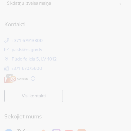
Sīkdatņu izvēles maiņa
Kontakti
+371 67913300
E-pasts:
pasts@rs.gov.lv
Rūdolfa iela 5, LV 1012
+371 67075600
Visi kontakti
Sekojiet mums