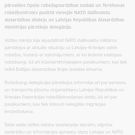
pārvaldes Opoļu robežapsardzības nodaļā un Terehovas
robežkontroles punktā viesojās NATO dalībvalstu
aizsardzības atašeju un Latvijas Republikas Aizsardzības
ministrijas pārstāvju delegācija.
Vizītes mērķis bija iepazīstināt NATO dalībvalstu militāros
pārstāvjus ar aktuālo situāciju uz Latvijas–Krievijas valsts
robežas, tostarp ar izaicinājumiem, ar ko ikdienā sastopas
robežsargi, kā arī inženiertehniskajiem pasākumiem, kas tiek
veikti Baltijas aizsardzības līnijas izveides ietvaros.
Robežsargi delegācijas pārstāvjus informēja arī par personu
un transporta plūsmu organizēšanu Latvijas Republikas un
Krievijas Federācijas robežšķērsošanas vietās, kā arī par
pasākumiem, kas tiek īstenoti nelegālās migrācijas
ierobežošanai.
Šāda veida vizītes veicina savstarpējo izpratni, stiprina
sadarbību un informācijas apmaiņu starp Latvijas un NATO