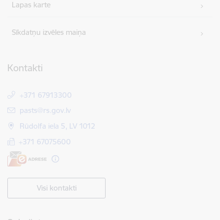
Lapas karte
Sīkdatņu izvēles maiņa
Kontakti
+371 67913300
E-pasts:
pasts@rs.gov.lv
Rūdolfa iela 5, LV 1012
+371 67075600
Visi kontakti