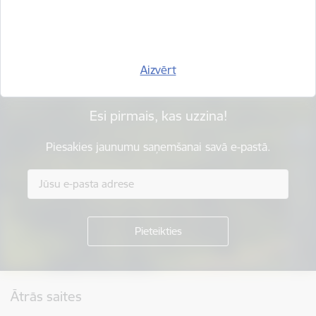
Sniegt atsauksmi
Aizvērt
Esi pirmais, kas uzzina!
Piesakies jaunumu saņemšanai savā e-pastā.
Kājene
Ātrās saites