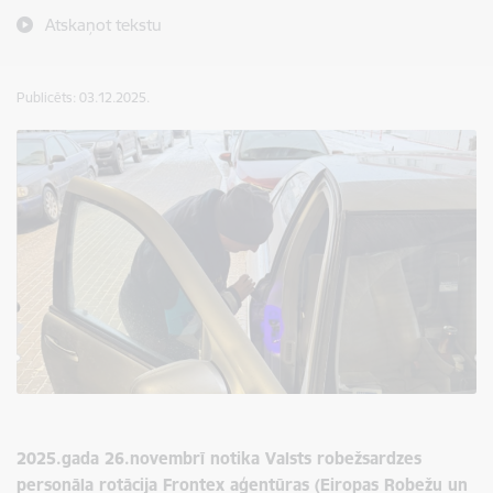
Atskaņot tekstu
Publicēts: 03.12.2025.
2025.gada 26.novembrī notika Valsts robežsardzes
personāla rotācija
Frontex aģentūras (Eiropas Robežu un