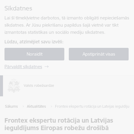
Pāriet uz lapas saturu
Sīkdatnes
Spied
lai meklētu
Enter
Lai šī tīmekļvietne darbotos, tā izmanto obligāti nepieciešamās
sīkdatnes. Ar Jūsu piekrišanu papildus šajā vietnē var tikt
izmantotas statistikas un sociālo mediju sīkdatnes.
Lūdzu, atzīmējiet savu izvēli:
Noraidīt
Apstiprināt visas
Pārvaldīt sīkdatnes
Sākums
Aktualitātes
Frontex ekspertu rotācija un Latvijas ieguldījum
Frontex ekspertu rotācija un Latvijas
ieguldījums Eiropas robežu drošībā