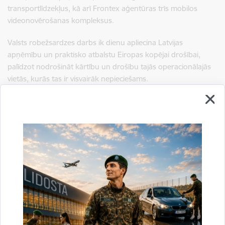
transportlīdzekļus, kā arī Frontex aģentūras trīs mobilos
videonovērošanas kompleksus.
Valsts robežsardzes darbs ik dienu apliecina Latvijas
apņēmību un praktisko atbalstu Eiropas kopējai drošībai,
palīdzot nodrošināt kārtību un drošību tajās operacionālajās
vietās, kurās tas ir visvairāk nepieciešams.
Sagatavoja:
VRS Eiropas Savienības lietu pārvaldes Kopīgo operāciju
nodaļa
Saistītas tēmas
Aktualitātes:
Jaunumi