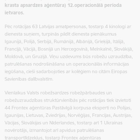
krasta apsardzes aģentūra)
12.operacionālā perioda
ietvaros.
Pēc rotācijas 63 Latvijas amatpersonas, tostarp 4 kinologi ar
dienesta suņiem, turpinās pildīt dienesta pienākumus
Igaunijā, Polijā, Serbijā, Rumānijā, Albānijā, Grieķijā, Itālijā,
Francijā, Vācijā, Bosnijā un Hercegovinā, Melnkalnē, Slovākijā,
Moldovā, un Gruzijā. Viņu uzdevums būs robežu uzraudzība,
patrulēšanas nodrošināšana un operacionālās informācijas
iegūšana, cieši sadarbojoties ar kolēģiem no citām Eiropas
Savienības dalībvalstīm.
Vienlaikus V
alsts robežsardzes robežpārbaudes un
robežuzraudzības struktūrvienībās pēc rotācijas tiek izvietoti
44 Frontex aģentūras Pastāvīgā korpusa eksperti no Polijas,
Igaunijas, Lietuvas, Zviedrijas, Norvēģijas, Francijas, Austrijas,
Vācijas, Slovākijas un Nīderlandes, tostarp arī 1 Ukrainas
novērotājs, izmantojot arī apvidus patrulēšanas
transportlīdzekļus, tostarp Frontex aģentūras