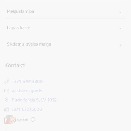
Piekļūstamība
Lapas karte
Sīkdatņu izvēles maiņa
Kontakti
+371 67913300
E-pasts:
pasts@rs.gov.lv
Rūdolfa iela 5, LV 1012
+371 67075600