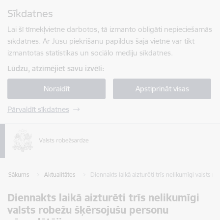
Pāriet uz lapas saturu
Sīkdatnes
Spied
lai meklētu
Enter
Lai šī tīmekļvietne darbotos, tā izmanto obligāti nepieciešamās
sīkdatnes. Ar Jūsu piekrišanu papildus šajā vietnē var tikt
izmantotas statistikas un sociālo mediju sīkdatnes.
Lūdzu, atzīmējiet savu izvēli:
Noraidīt
Apstiprināt visas
Pārvaldīt sīkdatnes
Sākums
Aktualitātes
Diennakts laikā aizturēti trīs nelikumīgi valsts 
Diennakts laikā aizturēti trīs nelikumīgi
valsts robežu šķērsojušu personu