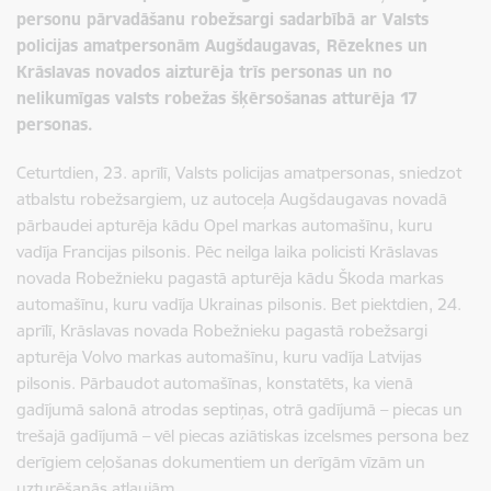
personu pārvadāšanu robežsargi sadarbībā ar Valsts
policijas amatpersonām Augšdaugavas, Rēzeknes un
Krāslavas novados aizturēja trīs personas un no
nelikumīgas valsts robežas šķērsošanas atturēja 17
personas.
Ceturtdien, 23. aprīlī, Valsts policijas amatpersonas, sniedzot
atbalstu robežsargiem, uz autoceļa Augšdaugavas novadā
pārbaudei apturēja kādu Opel markas automašīnu, kuru
vadīja Francijas pilsonis. Pēc neilga laika policisti Krāslavas
novada Robežnieku pagastā apturēja kādu Škoda markas
automašīnu, kuru vadīja Ukrainas pilsonis. Bet piektdien, 24.
aprīlī, Krāslavas novada Robežnieku pagastā robežsargi
apturēja Volvo markas automašīnu, kuru vadīja Latvijas
pilsonis.
Pārbaudot automašīnas, konstatēts, ka vienā
gadījumā salonā atrodas septiņas, otrā gadījumā – piecas un
trešajā gadījumā – vēl piecas aziātiskas izcelsmes persona bez
derīgiem ceļošanas dokumentiem un derīgām vīzām un
uzturēšanās atļaujām.