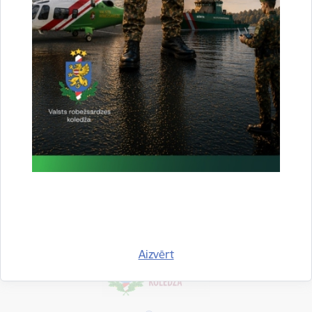
Aktualitātes:
Statistika
Drukāt lapu
Dalīties
Aizvērt