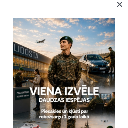
bargi sodi - par personu nelikumīgas pārvietošanas
organizēšanu un atbalstīšanu likumpārkāpēji var tikt sodīti ar
brīvības atņemšanu uz laiku no diviem līdz pat desmit gadiem,
konfiscējot mantu vai bez mantas konfiskācijas, un ar
probācijas uzraudzību uz laiku līdz trim gadiem vai bez tās.
Sagatavoja:
Jolanta Babiško
Valsts robežsardzes Galvenās pārvaldes Stratēģiskās attīstības
un sabiedrisko attiecību nodaļas vecākā speciāliste
tālr.
67075617
, mob.
20364206
e-pasts:
jolanta.babisko@rs.gov.lv
Saistītas tēmas