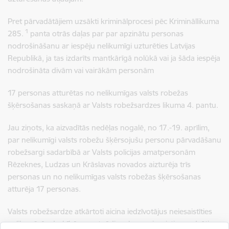
Pret pārvadātājiem uzsākti kriminālprocesi pēc Krimināllikuma
1
285.
panta otrās daļas par par apzinātu personas
nodrošināšanu ar iespēju nelikumīgi uzturēties Latvijas
Republikā, ja tas izdarīts mantkārīgā nolūkā vai ja šāda iespēja
nodrošināta divām vai vairākām personām
17 personas atturētas no nelikumīgas valsts robežas
šķērsošanas saskaņā ar Valsts robežsardzes likuma 4. pantu.
Jau ziņots, ka aizvadītās nedēļas nogalē, no 17.-19. aprīlim,
par nelikumīgi valsts robežu šķērsojušu personu pārvadāšanu
robežsargi sadarbībā ar Valsts policijas amatpersonām
Rēzeknes, Ludzas un Krāslavas novados aizturēja trīs
personas un no nelikumīgas valsts robežas šķērsošanas
atturēja 17 personas.
Valsts robežsardze atkārtoti aicina iedzīvotājus neiesaistīties
nelikumīgās darbībās un atgādina, ka par iesaisti paredzēti