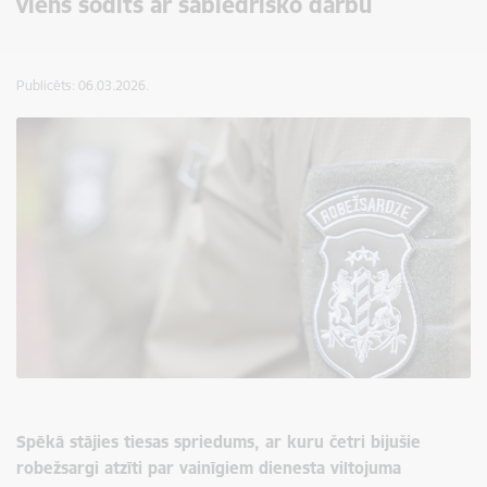
viens sodīts ar sabiedrisko darbu
Publicēts: 06.03.2026.
Spēkā stājies tiesas spriedums, ar kuru četri bijušie
robežsargi atzīti par vainīgiem dienesta viltojuma