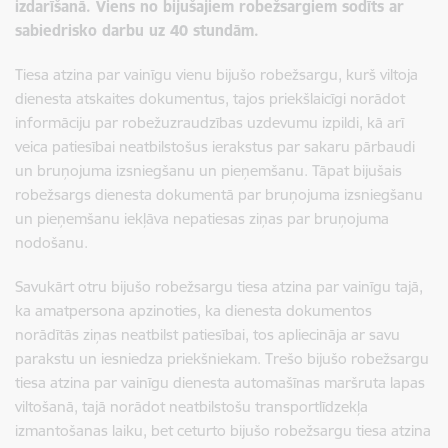
izdarīšanā. Viens no bijušajiem robežsargiem sodīts ar
sabiedrisko darbu uz 40 stundām.
Tiesa atzina par vainīgu vienu bijušo robežsargu, kurš viltoja
dienesta atskaites dokumentus, tajos priekšlaicīgi norādot
informāciju par robežuzraudzības uzdevumu izpildi, kā arī
veica patiesībai neatbilstošus ierakstus par sakaru pārbaudi
un bruņojuma izsniegšanu un pieņemšanu. Tāpat bijušais
robežsargs dienesta dokumentā par bruņojuma izsniegšanu
un pieņemšanu iekļāva nepatiesas ziņas par bruņojuma
nodošanu.
Savukārt otru bijušo robežsargu tiesa atzina par vainīgu tajā,
ka amatpersona apzinoties, ka dienesta dokumentos
norādītās ziņas neatbilst patiesībai, tos apliecināja ar savu
parakstu un iesniedza priekšniekam. Trešo bijušo robežsargu
tiesa atzina par vainīgu dienesta automašīnas maršruta lapas
viltošanā, tajā norādot neatbilstošu transportlīdzekļa
izmantošanas laiku, bet ceturto bijušo robežsargu tiesa atzina