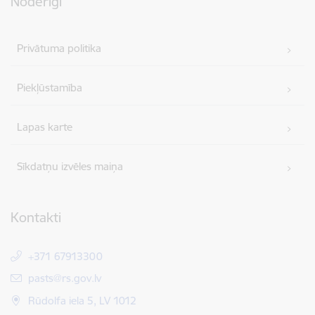
Noderīgi
Privātuma politika
Piekļūstamība
Lapas karte
Sīkdatņu izvēles maiņa
Kontakti
+371 67913300
E-pasts:
pasts@rs.gov.lv
Rūdolfa iela 5, LV 1012