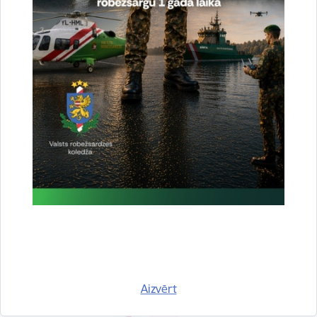
e-pasts:
jolanta.babisko@rs.gov.lv
Saistītas tēmas
Aktualitātes:
Konstatētie pārkāpumi
Drukāt lapu
Dalīties
Aizvērt