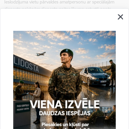
Ieslodzījuma vietu pārvaldes amatpersonu ar speciālajām
dienesta pakāpēm dienesta gaitas likuma ceturtā panta
2
pirmās
daļas
4
punktu, dienestā var atrasties persona, kura
nav saukta pie kriminālatbildības par tīša noziedzīga
nodarījuma izdarīšanu, izņemot gadījumu, kad amatpersona
ir saukta pie kriminālatbildības, bet kriminālprocess pret to
izbeigts uz reabilitējoša pamata.
Sagatavoja:
Jolanta Babiško
Valsts robežsardzes Galvenās pārvaldes Stratēģiskās attīstības
un sabiedrisko attiecību nodaļas vecākā speciāliste
tālr.
67075617
, mob.
20364206