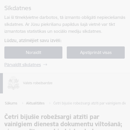
Pāriet uz lapas saturu
Sīkdatnes
Spied
lai meklētu
Enter
Lai šī tīmekļvietne darbotos, tā izmanto obligāti nepieciešamās
sīkdatnes. Ar Jūsu piekrišanu papildus šajā vietnē var tikt
izmantotas statistikas un sociālo mediju sīkdatnes.
Lūdzu, atzīmējiet savu izvēli:
Noraidīt
Apstiprināt visas
Pārvaldīt sīkdatnes
Sākums
Aktualitātes
Četri bijušie robežsargi atzīti par vainīgiem die
Četri bijušie robežsargi atzīti par
vainīgiem dienesta dokumentu viltošanā;