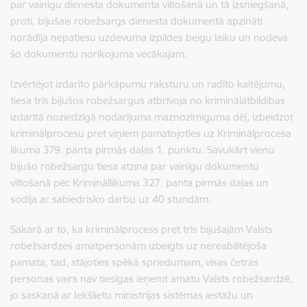
par vainīgu dienesta dokumenta viltošanā un tā izsniegšanā,
proti, bijušais robežsargs dienesta dokumentā apzināti
norādīja nepatiesu uzdevuma izpildes beigu laiku un nodeva
šo dokumentu norīkojuma vecākajam.
Izvērtējot izdarīto pārkāpumu raksturu un radīto kaitējumu,
tiesa trīs bijušos robežsargus atbrīvoja no kriminālatbildības
izdarītā noziedzīgā nodarījuma maznozīmīguma dēļ, izbeidzot
kriminālprocesu pret viņiem pamatojoties uz Kriminālprocesa
likuma 379. panta pirmās daļas 1. punktu. Savukārt vienu
bijušo robežsargu tiesa atzina par vainīgu dokumentu
viltošanā pēc Krimināllikuma 327. panta pirmās daļas un
sodīja ar sabiedrisko darbu uz 40 stundām.
Sakarā ar to, ka kriminālprocess pret trīs bijušajām Valsts
robežsardzes amatpersonām izbeigts uz nereabilitējoša
pamata, tad, stājoties spēkā spriedumam, visas četras
personas vairs nav tiesīgas ieņemt amatu Valsts robežsardzē,
jo saskaņā ar Iekšlietu ministrijas sistēmas iestāžu un