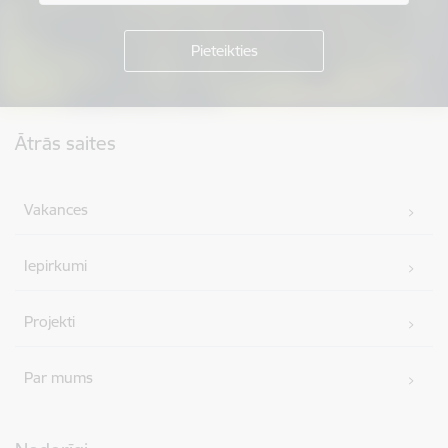
Kājene
Ātrās saites
Vakances
Iepirkumi
Projekti
Par mums