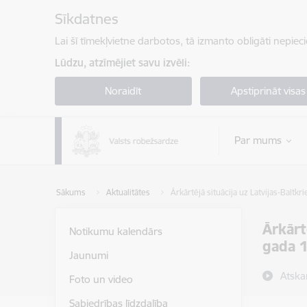
Pāriet uz lapas saturu
Sīkdatnes
Lai šī tīmekļvietne darbotos, tā izmanto obligāti nepiec
Lūdzu, atzīmējiet savu izvēli:
Noraidīt
Apstiprināt visas
Par mums
Sākums
Aktualitātes
Ārkārtējā situācija uz Latvijas-Baltkr
Ārkārt
Notikumu kalendārs
gada 
Jaunumi
Atska
Foto un video
Sabiedrības līdzdalība