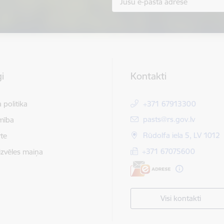
i
Kontakti
 politika
+371 67913300
E-pasts:
pasts@rs.gov.lv
mība
Rūdolfa iela 5, LV 1012
te
+371 67075600
izvēles maiņa
Visi kontakti