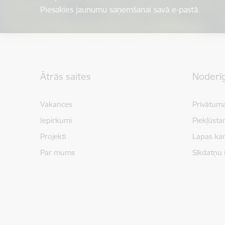
Piesakies jaunumu saņemšanai savā e-pastā.
Kājene
Ātrās saites
Noderīg
Vakances
Privātuma
Iepirkumi
Piekļūsta
Projekti
Lapas kar
Par mums
Sīkdatņu 