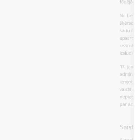
tādējādi p
No Lietuv
šķērsošanu
šādu neli
apsardzīb
režīmā, t
izsludinā
17. janvā
administra
lemjot, ka
valsts rob
nepiecieš
par ārkār
Saistī
Aktualitāt