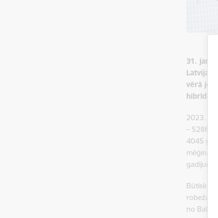
31. janvā
Latvijas
vērā jopr
hibrīduz
2023. gad
– 5286 ga
4045 gadī
mēģinājum
gadījumo
Būtiski vē
robežu, s
no Baltkri