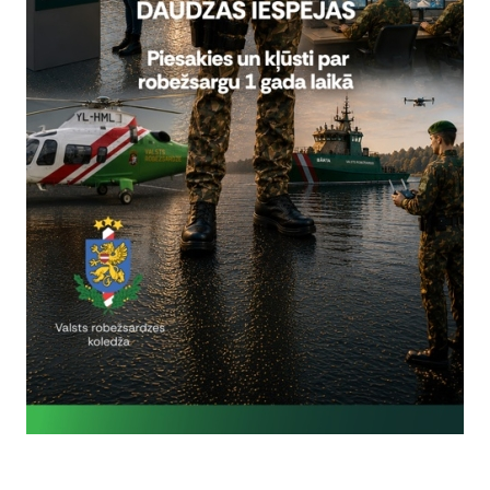
alielinot personu, kuras nelikumīgi šķērso Latvijas–Baltkrievijas val
as un Polijas kompetentajām institūcijām joprojām tiek saņemta inf
 no Baltkrievijas teritorijas, tāpēc ir būtiski nodrošināt starpvalst
kumīgu valsts robežas šķērsošanu, lai nodrošinātu līdzvērtīgu visa r
u. Līdz ar to arī turpmāk ir jānodrošina Latvijas un Baltkrievijas va
ai skaitā saglabājot Ministru kabineta 2021. gada 10. augusta rīkoju
šanu" noteikto ārkārtējās situācijas režīmu.
rī Ministru kabinets izskatīja un pieņēma zināšanai informatīvo ziņ
tīvajās teritorijās pie Latvijas–Baltkrievijas valsts robežas un Latvija
 Iekšlietu ministrijai, ievērojot situācijas attīstības tendences un aktu
ežas, ņemot vērā Krievijas militāro agresiju pret Ukrainu un Baltkrie
ams, ir sagatavojams un iekšlietu ministram iesniedzams izskatīšan
tējās situācijas pagarināšanu uz Latvijas–Baltkrievijas valsts robež
tas tēmas
es: