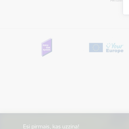
Esi pirmais, kas uzzina!