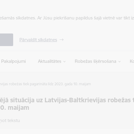
iešamās sīkdatnes. Ar Jūsu piekrišanu papildus šajā vietnē var tikt i
Pārvaldīt sīkdatnes
Pakalpojumi
Aktualitātes
Robežas šķērsošana
Ko
ievijas robežas tiek pagarināta līdz 2023. gada 10. maijam
ējā situācija uz Latvijas-Baltkrievijas robežas
10. maijam
ņot tekstu