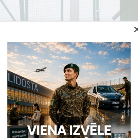
rī Ministru kabinets atbalstīja ārkārtējās situācijas pagarināš
–Baltkrievijas robežas Ludzas, Krāslavas, Augšdaugavas novadā 
ojām pastāvošos riskus saistībā ar nelegālo migrāciju un Baltk
brukumiem uz Latvijas–Baltkrievijas robežas.
a janvārī kopā no valsts robežas nelikumīgas šķērsošanas atturē
dījumos, kā arī no 2021. gada 11. augusta no valsts robežas neli
jumos. Norādāms, ka no 2022. gada novembra ir palielinājies nel
u skaits, proti, novembra mēnesī no valsts robežas nelikumīgas 
s, decembra mēnesī – 1053 gadījumos.
rā ņemams apstāklis ir tas, ka Polija ir pabeigusi pastāvīgā žoga būv
avukārt uz Lietuvas–Baltkrievijas robežas jau noris pastāvīgā žoga b
evijas puses var tikt izmantota situācija, ka gar Latvijas–Baltkrievi