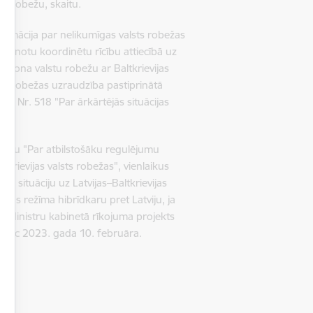
sts robežu, skaitu.
ormācija par nelikumīgas valsts robežas
u vienotu koordinētu rīcību attiecībā uz
eģiona valstu robežu ar Baltkrievijas
lsts robežas uzraudzība pastiprinātā
mā Nr. 518 "Par ārkārtējās situācijas
ojumu "Par atbilstošāku regulējumu
s–Krievijas valsts robežas", vienlaikus
ālo situāciju uz Latvijas–Baltkrievijas
vijas režīma hibrīdkaru pret Latviju, ja
ai Ministru kabinetā rīkojuma projekts
as pēc 2023. gada 10. februāra.