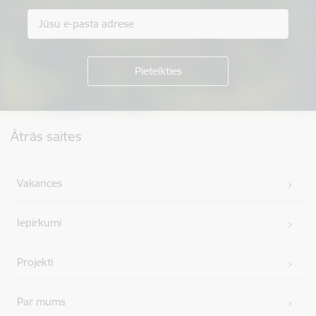
Kājene
Ātrās saites
Vakances
Iepirkumi
Projekti
Par mums