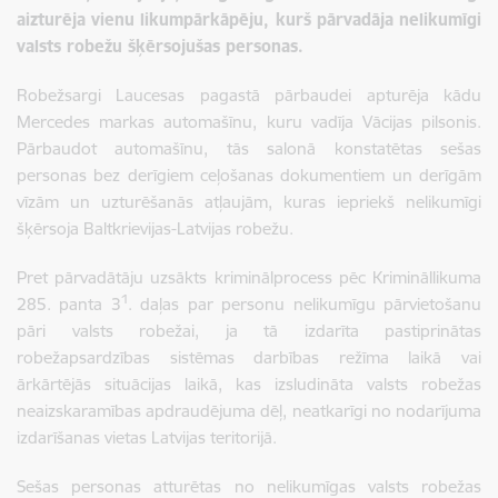
aizturēja vienu likumpārkāpēju, kurš pārvadāja nelikumīgi
valsts robežu šķērsojušas personas.
Robežsargi Laucesas pagastā pārbaudei apturēja kādu
Mercedes markas automašīnu, kuru vadīja Vācijas pilsonis.
Pārbaudot automašīnu, tās salonā konstatētas sešas
personas bez derīgiem ceļošanas dokumentiem un derīgām
vīzām un uzturēšanās atļaujām, kuras iepriekš nelikumīgi
šķērsoja Baltkrievijas-Latvijas robežu.
Pret pārvadātāju uzsākts kriminālprocess pēc Krimināllikuma
1
285. panta 3
. daļas par personu nelikumīgu pārvietošanu
pāri valsts robežai, ja tā izdarīta pastiprinātas
robežapsardzības sistēmas darbības režīma laikā vai
ārkārtējās situācijas laikā, kas izsludināta valsts robežas
neaizskaramības apdraudējuma dēļ, neatkarīgi no nodarījuma
izdarīšanas vietas Latvijas teritorijā.
Sešas personas atturētas no nelikumīgas valsts robežas