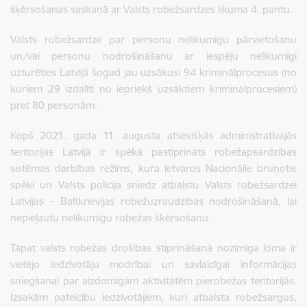
šķērsošanas saskaņā ar Valsts robežsardzes likuma 4. pantu.
Valsts robežsardze par personu nelikumīgu pārvietošanu
un/vai personu nodrošināšanu ar iespēju nelikumīgi
uzturēties Latvijā šogad jau uzsākusi 94 kriminālprocesus (no
kuriem 29 izdalīti no iepriekš uzsāktiem kriminālprocesiem)
pret 80 personām.
Kopš 2021. gada 11. augusta atsevišķās administratīvajās
teritorijās Latvijā ir spēkā pastiprināts robežapsardzības
sistēmas darbības režīms, kura ietvaros Nacionālie bruņotie
spēki un Valsts policija sniedz atbalstu Valsts robežsardzei
Latvijas – Baltkrievijas robežuzraudzības nodrošināšanā, lai
nepieļautu nelikumīgu robežas šķērsošanu.
Tāpat valsts robežas drošības stiprināšanā nozīmīga loma ir
vietējo iedzīvotāju modrībai un savlaicīgai informācijas
sniegšanai par aizdomīgām aktivitātēm pierobežas teritorijās.
Izsakām pateicību iedzīvotājiem, kuri atbalsta robežsargus,