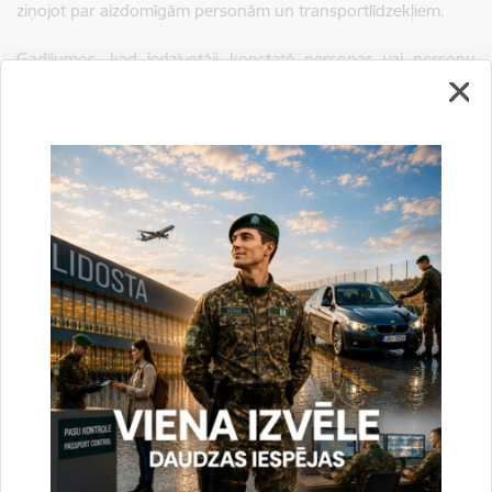
ziņojot par aizdomīgām personām un transportlīdzekļiem.
Gadījumos, kad iedzīvotāji konstatē personas vai personu
grupas, kas nav raksturīgas Latvijas Republikas etniskajai un
nacionālajai piederībai (ārējais izskats liecina, ka personas var
būt trešo valstu pilsoņi), aicinām nekavējoties informēt Valsts
robežsardzes vai Valsts policijas amatpersonas, izmantojot
Vienoto ārkārtas palīdzības izsaukumu tālruni 112 (24 stundu
režīmā) vai sazinoties ar Valsts robežsardzes Daugavpils
pārvaldes operatīvo dežurantu tālr. 65403777, mob.
22020361, e-pasts:
dap.od@rs.gov.lv
.
Sagatavoja:
Jolanta Babiško
Valsts robežsardzes Galvenās pārvaldes Stratēģiskās attīstības
un sabiedrisko attiecību nodaļas vecākā speciāliste