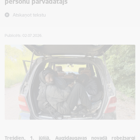
personu pārvadātājs
Atskaņot tekstu
Publicēts: 02.07.2026.
Trešdien, 1. jūlijā, Augšdaugavas novadā robežsargi