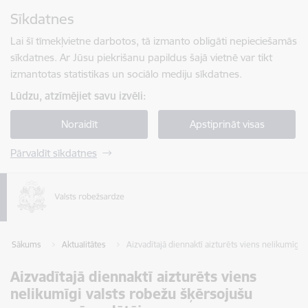
Pāriet uz lapas saturu
Sīkdatnes
Spied
lai meklētu
Enter
Lai šī tīmekļvietne darbotos, tā izmanto obligāti nepieciešamās
sīkdatnes. Ar Jūsu piekrišanu papildus šajā vietnē var tikt
izmantotas statistikas un sociālo mediju sīkdatnes.
Lūdzu, atzīmējiet savu izvēli:
Noraidīt
Apstiprināt visas
Pārvaldīt sīkdatnes
Sākums
Aktualitātes
Aizvadītajā diennaktī aizturēts viens nelikumīgi
Aizvadītajā diennaktī aizturēts viens
nelikumīgi valsts robežu šķērsojušu