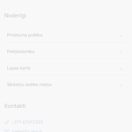
Noderīgi
Privātuma politika
Piekļūstamība
Lapas karte
Sīkdatņu izvēles maiņa
Kontakti
+371 67913300
E-pasts:
pasts@rs.gov.lv