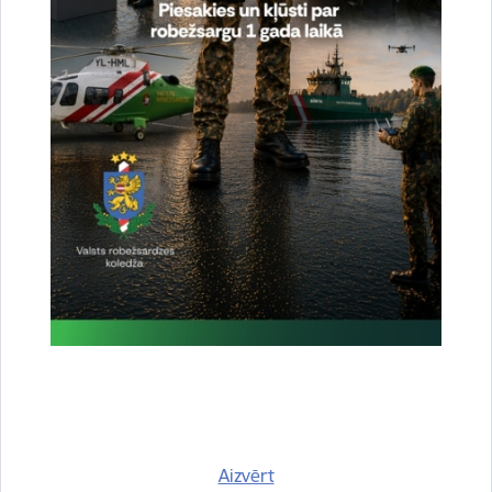
tālr.
67075617
, mob.
20364206
e-pasts:
jolanta.babisko@rs.gov.lv
Saistītas tēmas
Aktualitātes:
Konstatētie pārkāpumi
Drukāt lapu
Dalīties
Aizvērt