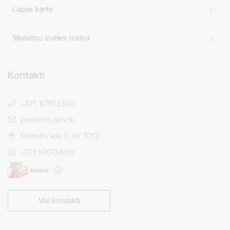
Lapas karte
Sīkdatņu izvēles maiņa
Kontakti
+371 67913300
E-pasts:
pasts@rs.gov.lv
Rūdolfa iela 5, LV 1012
+371 67075600
Visi kontakti