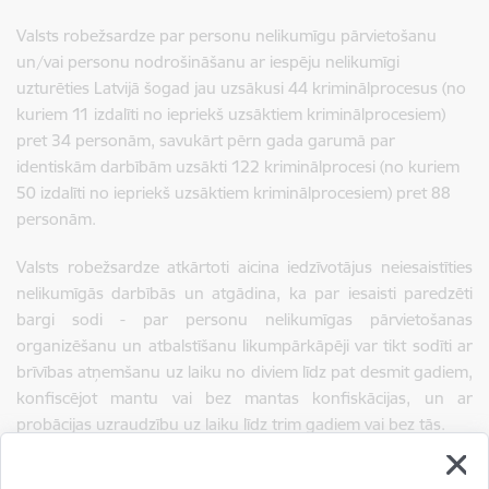
Valsts robežsardze par personu nelikumīgu pārvietošanu
un/vai personu nodrošināšanu ar iespēju nelikumīgi
uzturēties Latvijā šogad jau uzsākusi 44 kriminālprocesus (no
kuriem 11 izdalīti no iepriekš uzsāktiem kriminālprocesiem)
pret 34 personām, savukārt pērn gada garumā par
identiskām darbībām uzsākti 122 kriminālprocesi (no kuriem
50 izdalīti no iepriekš uzsāktiem kriminālprocesiem) pret 88
personām.
Valsts robežsardze atkārtoti aicina iedzīvotājus neiesaistīties
nelikumīgās darbībās un atgādina, ka par iesaisti paredzēti
bargi sodi - par personu nelikumīgas pārvietošanas
organizēšanu un atbalstīšanu likumpārkāpēji var tikt sodīti ar
brīvības atņemšanu uz laiku no diviem līdz pat desmit gadiem,
konfiscējot mantu vai bez mantas konfiskācijas, un ar
probācijas uzraudzību uz laiku līdz trim gadiem vai bez tās.
Jau ziņots, ka 16. un 18. maijā Augšdaugavas un Krāslavas