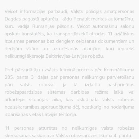
Veicot informācijas pārbaudi, Valsts policijas amatpersonas
Dagdas pagastā apturēja kādu Renault markas automašīnu,
kuru vadīja Rumānijas pilsonis. Veicot automašīnu salonu
apskati konstatēts, ka transportlīdzeklī atrodas 11 aziātiskas
izcelsmes personas bez derīgiem ceļošanas dokumentiem un
derīgām vīzām un uzturēšanās atļaujām, kuri iepriekš
nelikumīgi šķērsoja Baltkrievijas-Latvijas robežu.
Pret pārvadātāju uzsākts kriminālprocess pēc Krimināllikuma
1
285. panta 3
daļas par personas nelikumīgu pārvietošanu
pāri valsts robežai, ja tā izdarīta pastiprinātas
robežapsardzības sistēmas darbības režīma laikā vai
ārkārtējās situācijas laikā, kas izsludināta valsts robežas
neaizskaramības apdraudējuma dēļ, neatkarīgi no nodarījuma
izdarīšanas vietas Latvijas teritorijā.
11 personas atturētas no nelikumīgas valsts robežas
šķērsošanas saskaņā ar Valsts robežsardzes likuma 4. pantu.