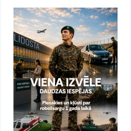
novados aizturēti divi nelikumīgi valsts robežu šķērsojušu
personu pārvadātāji.
Sagatavoja:
Jolanta Babiško
Valsts robežsardzes Galvenās pārvaldes Stratēģiskās attīstības
un sabiedrisko attiecību nodaļas vecākā speciāliste
tālr.
67075617
, mob.
20364206
e-pasts:
jolanta.babisko@rs.gov.lv
Saistītas tēmas
Aktualitātes:
Konstatētie pārkāpumi