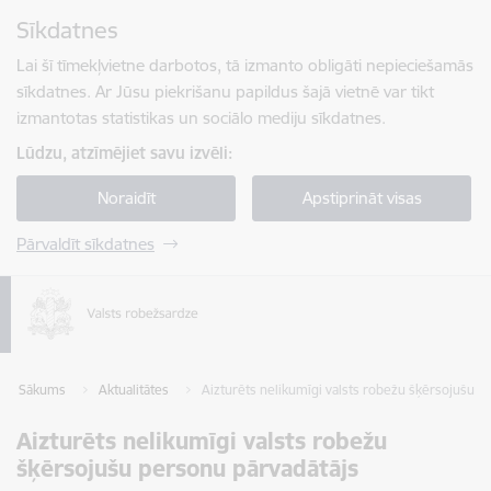
Pāriet uz lapas saturu
Sīkdatnes
Spied
lai meklētu
Enter
Lai šī tīmekļvietne darbotos, tā izmanto obligāti nepieciešamās
sīkdatnes. Ar Jūsu piekrišanu papildus šajā vietnē var tikt
izmantotas statistikas un sociālo mediju sīkdatnes.
Lūdzu, atzīmējiet savu izvēli:
Noraidīt
Apstiprināt visas
Pārvaldīt sīkdatnes
Sākums
Aktualitātes
Aizturēts nelikumīgi valsts robežu šķērsojušu p
Aizturēts nelikumīgi valsts robežu
šķērsojušu personu pārvadātājs