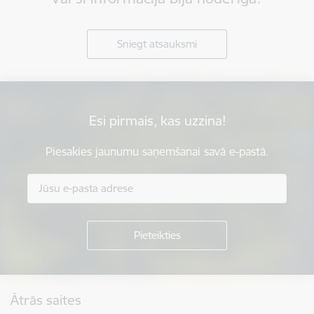
Sniegt atsauksmi
Esi pirmais, kas uzzina!
Piesakies jaunumu saņemšanai savā e-pastā.
Kājene
Ātrās saites