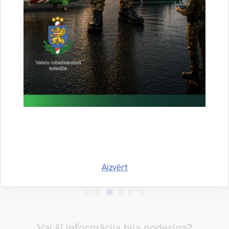
Drukāt lapu
Dalīties
Aizvērt
Vai šī informācija bija noderīga?