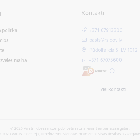
i
Kontakti
 politika
+371 67913300
E-pasts:
pasts@rs.gov.lv
mība
Rūdolfa iela 5, LV 1012
te
+371 67075600
izvēles maiņa
Visi kontakti
© 2026 Valsts robežsardze, publicētā satura visas tiesības aizsargātas.
 2020 Valsts kanceleja, Tīmekļvietņu vienotās platformas visas tiesības aizsargāta