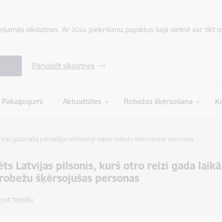
iešamās sīkdatnes. Ar Jūsu piekrišanu papildus šajā vietnē var tikt i
Pārvaldīt sīkdatnes
Pakalpojumi
Aktualitātes
Robežas šķērsošana
Ko
o reizi gada laikā pārvadāja nelikumīgi valsts robežu šķērsojušas personas
ēts Latvijas pilsonis, kurš otro reizi gada lai
 robežu šķērsojušas personas
ņot tekstu