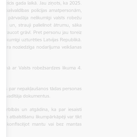
ir veicis gada laikā. Jau ziņots, ka 2025.
ada pašvaldības policijas amatpersonām,
as pārvadāja nelikumīgi valsts robežu
ies un, strauji palielinot ātrumu, sāka
iebraucot grāvī. Pret personu jau toreiz
elikumīgi uzturēties Latvijas Republikā.
bet otra noziedzīga nodarījuma veikšanas
skaņā ar Valsts robežsardzes likuma 4.
rocess par nepakļaušanos tādas personas
zekļa vadītāja dokumentus.
s darbībās un atgādina, ka par iesaisti
un atbalstīšanu likumpārkāpēji var tikt
em, konfiscējot mantu vai bez mantas
ās.