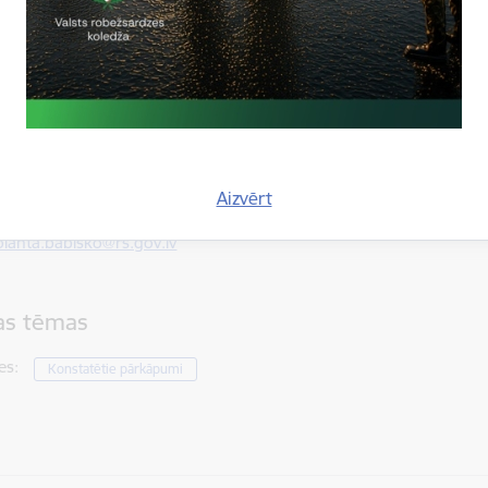
ja:
abiško
bežsardzes Galvenās pārvaldes Stratēģiskās attīstības un sabiedrisk
5617
, mob.
20364206
Aizvērt
olanta.babisko@rs.gov.lv
tas tēmas
es:
Konstatētie pārkāpumi