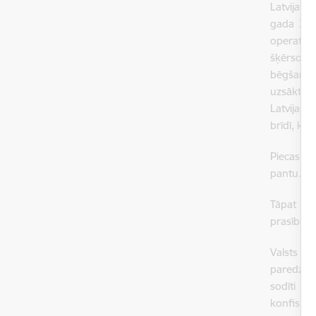
Latvijas 
gada 23. 
operatīv
šķērsojuš
bēgšanu, 
uzsākts k
Latvijas 
brīdī, ko 
Piecas p
pantu.
Tāpat pre
prasībai 
Valsts ro
paredzēti
sodīti a
konfiskāc