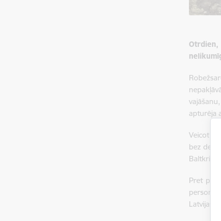
Otrdien, 
nelikumī
Robežsar
nepakļāv
vajāšanu,
apturēja
Veicot me
bez derīg
Baltkrievi
Pret pārv
personu s
Latvijas 