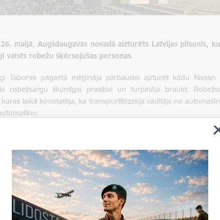
26. maijā, Augšdaugavas novadā aizturēts Latvijas pilsonis, ku
gi valsts robežu šķērsojušas personas.
gi Tabores pagastā mēģināja pārbaudei apturēt kādu Nissan m
ās robežsargu likumīgai prasībai un turpināja braukt. Robežs
 kuras laikā konstatēja, ka transportlīdzekļa vadītājs no automašī
 automašīnu.
klēšanas pasākumus, robežsargi netālu no automašīnas konstatēj
iem ceļošanas dokumentiem un derīgām vīzām un uzturēšanās atļau
jas-Latvijas robežu.
adātāju – Latvijas pilsoni – uzsākts kriminālprocess pēc Kriminā
kaita, tas ir, vienā gadījumā vairāk nekā piecu personu, nodroši
Republikā.