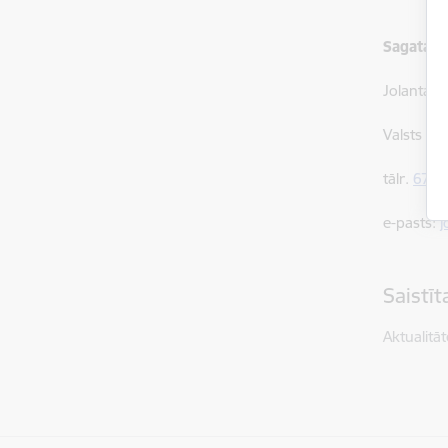
Sagatavo
Jolanta B
Valsts ro
tālr.
6707
e-pasts:
j
Saistī
Aktualitāt