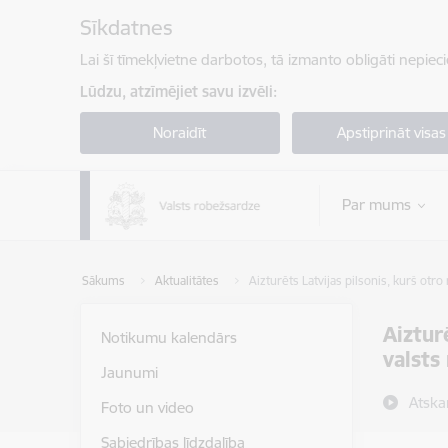
Pāriet uz lapas saturu
Sīkdatnes
Lai šī tīmekļvietne darbotos, tā izmanto obligāti nepiec
Lūdzu, atzīmējiet savu izvēli:
Noraidīt
Apstiprināt visas
Par mums
Sākums
Aktualitātes
Aizturēts Latvijas pilsonis, kurš otr
Aiztur
Notikumu kalendārs
valsts
Jaunumi
Atska
Foto un video
Sabiedrības līdzdalība