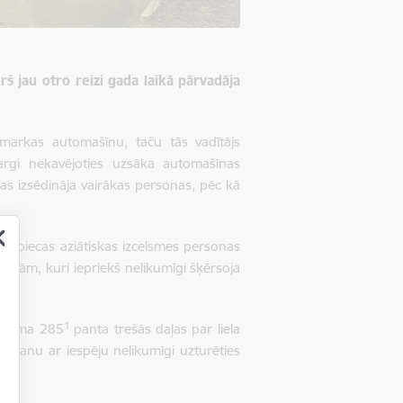
rš jau otro reizi gada laikā pārvadāja
arkas automašīnu, taču tās vadītājs
argi nekavējoties uzsāka automašīnas
nas izsēdināja vairākas personas, pēc kā
a piecas aziātiskas izcelsmes personas
jām, kuri iepriekš nelikumīgi šķērsoja
1
llikuma 285
panta trešās
daļas par liela
nāšanu ar iespēju nelikumīgi uzturēties