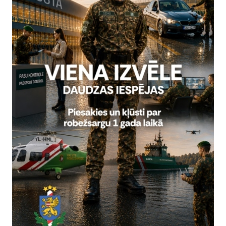
pilsonim šis jau ir otrais šāda veida noziedzīgs nodarījums, ko viņš 
jūlijā, robežsargi sadarbībā ar Valsts policijas un Bauskas nov
o pasākumu rezultātā Bauskas novadā aizturēja vienu personu, k
as personas. Arī toreiz autovadītājs nepakļāvās rīkojumam atstāt
taču zaudēja kontroli pār transportlīdzekli un nobrauca no ceļa, 
riminālprocess par liela personu skaita nodrošināšanu ar iespēju n
pilsonim sākotnēji piemērots drošības līdzeklis – apcietinājums, 
veica vakar, bija spēkā drošības līdzeklis – drošības nauda.
ersonas atturētas no nelikumīgas valsts robežas šķērsošanas sa
t transportlīdzekļa vadītāju uzsākts administratīvā pārkāpuma p
apturēt transportlīdzekli, kura ir pilnvarota pārbaudīt transportlīd
bežsardze atkārtoti aicina iedzīvotājus neiesaistīties nelikumīgā
 bargi sodi - par personu nelikumīgas pārvietošanas organizēšanu 
r brīvības atņemšanu uz laiku no diviem līdz pat desmit gadi
ijas, un ar probācijas uzraudzību uz laiku līdz trim gadiem vai bez t