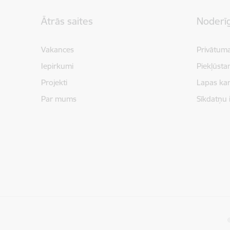
Kājene
Ātrās saites
Noderīg
Vakances
Privātuma
Iepirkumi
Piekļūsta
Projekti
Lapas kar
Par mums
Sīkdatņu 
©