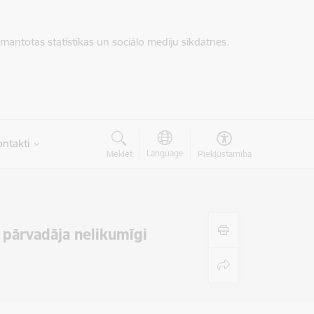
zmantotas statistikas un sociālo mediju sīkdatnes.
ntakti
Language
Meklēt
Piekļūstamība
kā pārvadāja nelikumīgi