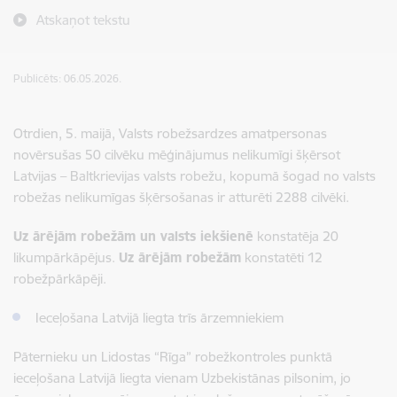
Atskaņot tekstu
Publicēts: 06.05.2026.
Otrdien, 5. maijā, Valsts robežsardzes amatpersonas
novērsušas 50 cilvēku mēģinājumus nelikumīgi šķērsot
Latvijas – Baltkrievijas valsts robežu, kopumā šogad no valsts
robežas nelikumīgas šķērsošanas ir atturēti 2288 cilvēki.
Uz ārējām robežām un valsts iekšienē
konstatēja 20
likumpārkāpējus.
Uz ārējām robežām
konstatēti 12
robežpārkāpēji.
Ieceļošana Latvijā liegta trīs ārzemniekiem
Pāternieku un Lidostas “Rīga” robežkontroles punktā
ieceļošana Latvijā liegta vienam Uzbekistānas pilsonim, jo