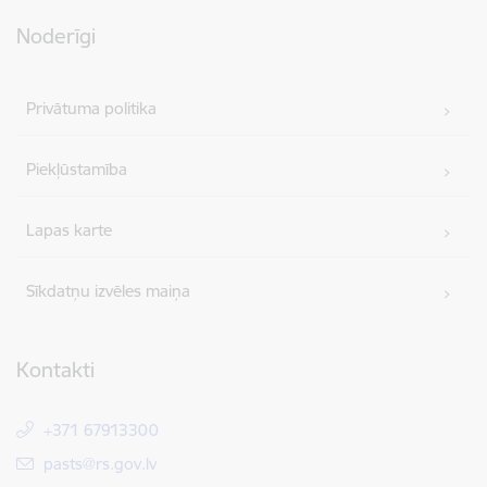
Noderīgi
Privātuma politika
Piekļūstamība
Lapas karte
Sīkdatņu izvēles maiņa
Kontakti
+371 67913300
E-pasts:
pasts@rs.gov.lv