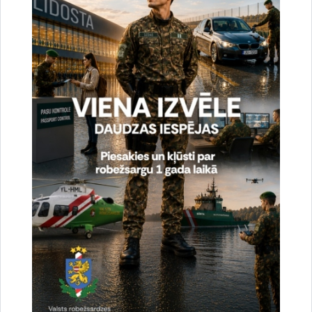
e-pasts:
jolanta.babisko@rs.gov.lv
Saistītas tēmas
Aktualitātes:
Statistika
Drukāt lapu
Dalīties