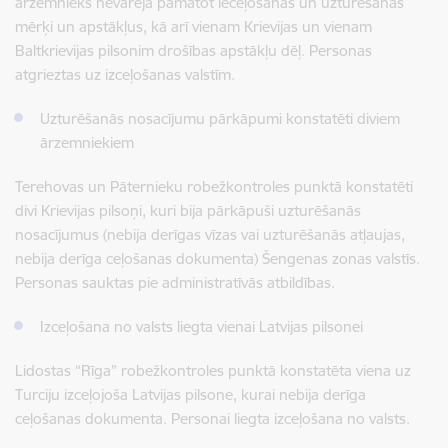
ārzemnieks nevarēja pamatot ieceļošanas un uzturēšanās
mērķi un apstākļus, kā arī vienam Krievijas un vienam
Baltkrievijas pilsonim drošības apstākļu dēļ. Personas
atgrieztas uz izceļošanas valstīm.
Uzturēšanās nosacījumu pārkāpumi konstatēti diviem
ārzemniekiem
Terehovas un Pāternieku robežkontroles punktā konstatēti
divi Krievijas pilsoņi, kuri bija pārkāpuši uzturēšanās
nosacījumus (nebija derīgas vīzas vai uzturēšanās atļaujas,
nebija derīga ceļošanas dokumenta) Šengenas zonas valstīs.
Personas sauktas pie administratīvās atbildības.
Izceļošana no valsts liegta vienai Latvijas pilsonei
Lidostas “Rīga” robežkontroles punktā konstatēta viena uz
Turciju izceļojoša Latvijas pilsone, kurai nebija derīga
ceļošanas dokumenta. Personai liegta izceļošana no valsts.