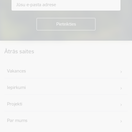
Kājene
Ātrās saites
Vakances
Iepirkumi
Projekti
Par mums