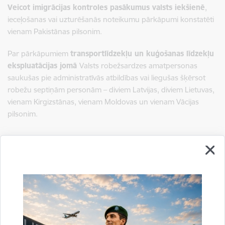
Veicot imigrācijas kontroles pasākumus valsts iekšienē
,
ieceļošanas vai uzturēšanās noteikumu pārkāpumi konstatēti
vienam Pakistānas pilsonim.
Par pārkāpumiem
transportlīdzekļu un kuģošanas līdzekļu
ekspluatācijas jomā
Valsts robežsardzes amatpersonas
saukušas pie administratīvās atbildības vai liegušas šķērsot
robežu septiņām personām – diviem Latvijas, diviem Lietuvas,
vienam Kirgizstānas, vienam Moldovas un vienam Vācijas
pilsonim.
Sagatavoja:
Jolanta Babiško
Valsts robežsardzes Galvenās pārvaldes Stratēģiskās attīstības
un sabiedrisko attiecību nodaļas vecākā speciāliste
tālr.
67075617
, mob.
20364206