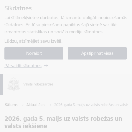
Pāriet uz lapas saturu
Sīkdatnes
Spied
lai meklētu
Enter
Lai šī tīmekļvietne darbotos, tā izmanto obligāti nepieciešamās
sīkdatnes. Ar Jūsu piekrišanu papildus šajā vietnē var tikt
izmantotas statistikas un sociālo mediju sīkdatnes.
Lūdzu, atzīmējiet savu izvēli:
Noraidīt
Apstiprināt visas
Pārvaldīt sīkdatnes
Sākums
Aktualitātes
2026. gada 5. maijs uz valsts robežas un valsts 
2026. gada 5. maijs uz valsts robežas un
valsts iekšienē