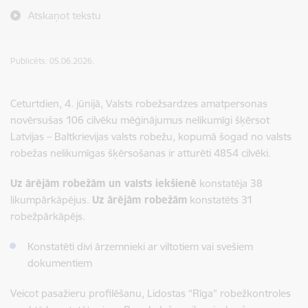
Atskaņot tekstu
Publicēts: 05.06.2026.
Ceturtdien, 4. jūnijā, Valsts robežsardzes amatpersonas
novērsušas 106 cilvēku mēģinājumus nelikumīgi šķērsot
Latvijas – Baltkrievijas valsts robežu, kopumā šogad no valsts
robežas nelikumīgas šķērsošanas ir atturēti 4854 cilvēki.
Uz ārējām robežām un valsts iekšienē
konstatēja 38
likumpārkāpējus.
Uz ārējām robežām
konstatēts 31
robežpārkāpējs.
Konstatēti divi ārzemnieki ar viltotiem vai svešiem
dokumentiem
Veicot pasažieru profilēšanu, Lidostas “Rīga” robežkontroles