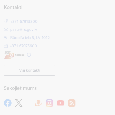
Kontakti
+371 67913300
E-pasts:
pasts@rs.gov.lv
Rūdolfa iela 5, LV 1012
+371 67075600
Visi kontakti
Sekojiet mums