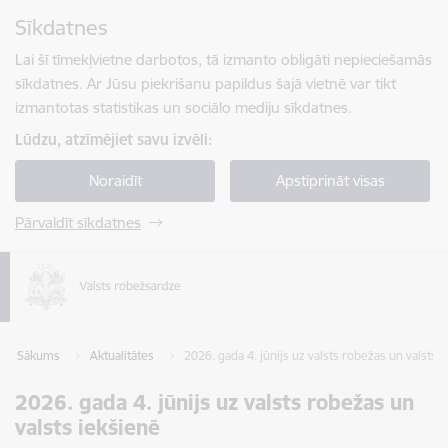
Pāriet uz lapas saturu
Sīkdatnes
Spied
lai meklētu
Enter
Lai šī tīmekļvietne darbotos, tā izmanto obligāti nepieciešamās
sīkdatnes. Ar Jūsu piekrišanu papildus šajā vietnē var tikt
izmantotas statistikas un sociālo mediju sīkdatnes.
Lūdzu, atzīmējiet savu izvēli:
Noraidīt
Apstiprināt visas
Pārvaldīt sīkdatnes
Sākums
Aktualitātes
2026. gada 4. jūnijs uz valsts robežas un valsts 
2026. gada 4. jūnijs uz valsts robežas un
valsts iekšienē