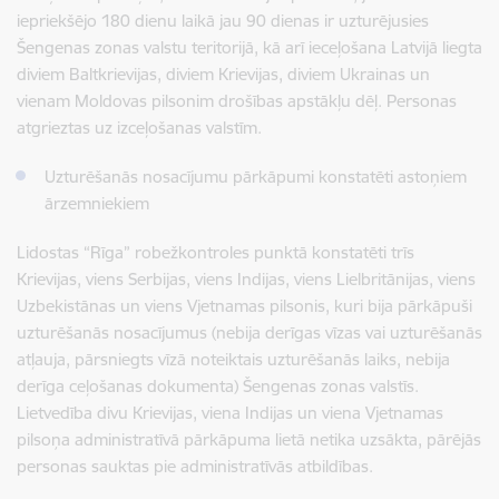
iepriekšējo 180 dienu laikā jau 90 dienas ir uzturējusies
Šengenas zonas valstu teritorijā, kā arī ieceļošana Latvijā liegta
diviem Baltkrievijas, diviem Krievijas, diviem Ukrainas un
vienam Moldovas pilsonim drošības apstākļu dēļ. Personas
atgrieztas uz izceļošanas valstīm.
Uzturēšanās nosacījumu pārkāpumi konstatēti astoņiem
ārzemniekiem
Lidostas “Rīga” robežkontroles punktā konstatēti trīs
Krievijas, viens Serbijas, viens Indijas, viens Lielbritānijas, viens
Uzbekistānas un viens Vjetnamas pilsonis, kuri bija pārkāpuši
uzturēšanās nosacījumus (nebija derīgas vīzas vai uzturēšanās
atļauja, pārsniegts vīzā noteiktais uzturēšanās laiks, nebija
derīga ceļošanas dokumenta) Šengenas zonas valstīs.
Lietvedība divu Krievijas, viena Indijas un viena Vjetnamas
pilsoņa administratīvā pārkāpuma lietā netika uzsākta, pārējās
personas sauktas pie administratīvās atbildības.