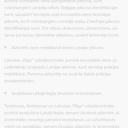
punktā konstatēts viens Bangladešas pilsonis, kurš
robežsargiem uzrādīja viltotu Beļģijas pilsoņa identifikācijas
karti, savukārt Ventspils ostā konstatēts viens Somālijas
pilsonis, kurš robežsargiem uzrādīja svešu Zviedrijas pilsoņa
identifikācijas karti. Par viltotu dokumentu izmantošanu un
savas personas identitātes slēpšanu uzsākti kriminālprocesi.
Aizturēts viens meklēšanā esošs Latvijas pilsonis
Lidostas „Rīga” robežkontroles punktā konstatēts viens uz
Lielbritāniju izceļojošs Latvijas pilsonis, kurš atrodas policijas
meklēšanā. Persona aizturēta no nodota Valsts policijas
amatpersonām.
Ieceļošana Latvijā liegta deviņiem ārzemniekam
Terehovas, Grebņevas un Lidostas “Rīga” robežkontroles
punktā ieceļošana Latvijā liegta vienam Ukrainas pilsonim, jo
ārzemnieks nevarēja pamatot ieceļošanas un uzturēšanās
mērķi un apstākļus, vienam Gruzijas pilsonim, jo ārzemnieks