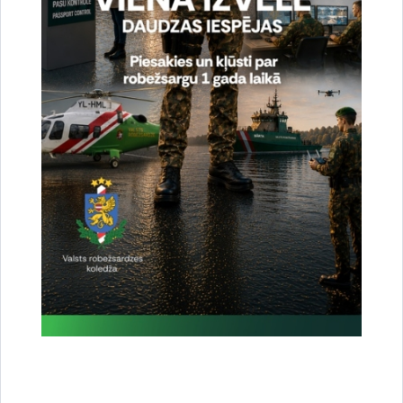
tālr.
67075617
, mob.
20364206
e-pasts:
jolanta.babisko@rs.gov.lv
Saistītas tēmas
Aktualitātes:
Statistika
Drukāt lapu
Dalīties