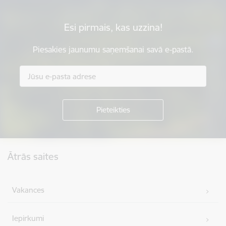
Esi pirmais, kas uzzina!
Piesakies jaunumu saņemšanai savā e-pastā.
Kājene
Ātrās saites
Vakances
Iepirkumi