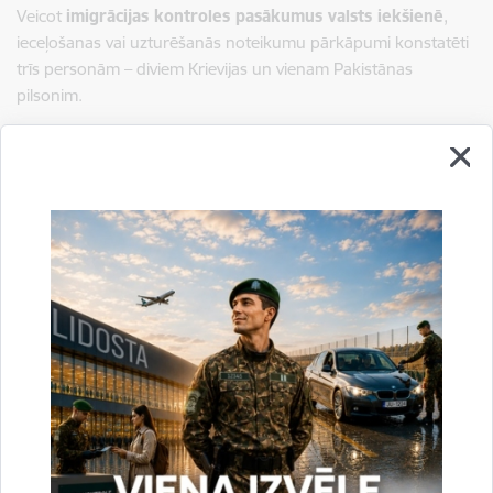
Veicot
imigrācijas kontroles pasākumus valsts iekšienē
,
ieceļošanas vai uzturēšanās noteikumu pārkāpumi konstatēti
trīs personām – diviem Krievijas un vienam Pakistānas
pilsonim.
Par pārkāpumiem
transportlīdzekļu un kuģošanas līdzekļu
ekspluatācijas jomā
Valsts robežsardzes amatpersonas
saukušas pie administratīvās atbildības vai liegušas šķērsot
robežu 17 personām – septiņiem Baltkrievijas, trīs Moldovas,
diviem Latvijas, vienam Igaunijas, vienam Rumānijas, vienam
Serbijas, vienam Ungārijas un vienam Ķīnas pilsonim.
Sagatavoja:
Jolanta Babiško
Valsts robežsardzes Galvenās pārvaldes Stratēģiskās attīstības
un sabiedrisko attiecību nodaļas vecākā speciāliste