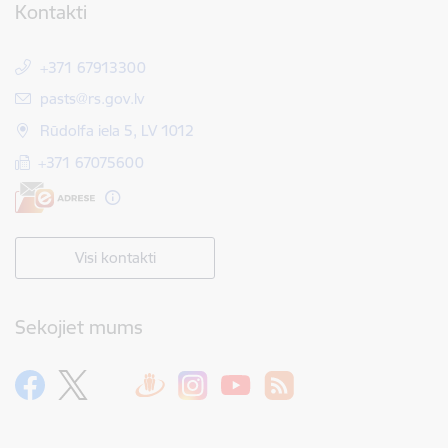
Kontakti
+371 67913300
E-pasts:
pasts@rs.gov.lv
Rūdolfa iela 5, LV 1012
+371 67075600
Visi kontakti
Sekojiet mums