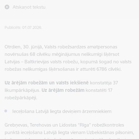
Atskaņot tekstu
Publicēts: 01.07.2026.
Otrdien, 30. jūnijā, Valsts robežsardzes amatpersonas
novērsušas 68 cilvēku mēģinājumus nelikumīgi šķērsot
Latvijas – Baltkrievijas valsts robežu, kopumā šogad no valsts
robežas nelikumīgas šķērsošanas ir atturēti 6786 cilvēki.
Uz ārējām robežām un valsts iekšienē
konstatēja 37
likumpārkāpējus.
Uz ārējām robežām
konstatēti 17
robežpārkāpēji.
Ieceļošana Latvijā liegta deviņiem ārzemniekiem
Grebņevas, Terehovas un Lidostas “Rīga” robežkontroles
punktā ieceļošana Latvijā liegta vienam Uzbekistānas pilsonim,