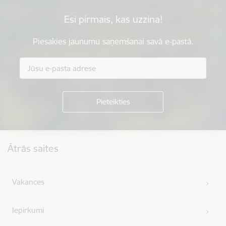
Esi pirmais, kas uzzina!
Piesakies jaunumu saņemšanai savā e-pastā.
Kājene
Ātrās saites
Vakances
Iepirkumi