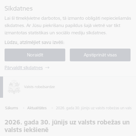
Pāriet uz lapas saturu
Sīkdatnes
Spied
lai meklētu
Enter
Lai šī tīmekļvietne darbotos, tā izmanto obligāti nepieciešamās
sīkdatnes. Ar Jūsu piekrišanu papildus šajā vietnē var tikt
izmantotas statistikas un sociālo mediju sīkdatnes.
Lūdzu, atzīmējiet savu izvēli:
Noraidīt
Apstiprināt visas
Pārvaldīt sīkdatnes
Sākums
Aktualitātes
2026. gada 30. jūnijs uz valsts robežas un valsts
2026. gada 30. jūnijs uz valsts robežas un
valsts iekšienē