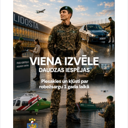
Jolanta Babiško
Valsts robežsardzes Galvenās pārvaldes Stratēģiskās attīstības
un sabiedrisko attiecību nodaļas vecākā speciāliste
tālr.
67075617
, mob.
20364206
e-pasts:
jolanta.babisko@rs.gov.lv
Saistītas tēmas
Aktualitātes:
Statistika
Drukāt lapu
Dalīties