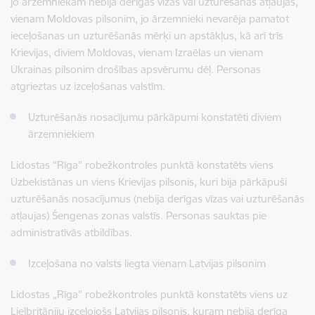
jo ārzemniekam nebija derīgas vīzas vai uzturēšanās atļaujas,
vienam Moldovas pilsonim, jo ārzemnieki nevarēja pamatot
ieceļošanas un uzturēšanās mērķi un apstākļus, kā arī trīs
Krievijas, diviem Moldovas, vienam Izraēlas un vienam
Ukrainas pilsonim drošības apsvērumu dēļ. Personas
atgrieztas uz izceļošanas valstīm.
Uzturēšanās nosacījumu pārkāpumi konstatēti diviem
ārzemniekiem
Lidostas “Rīga” robežkontroles punktā konstatēts viens
Uzbekistānas un viens Krievijas pilsonis, kuri bija pārkāpuši
uzturēšanās nosacījumus (nebija derīgas vīzas vai uzturēšanās
atļaujas) Šengenas zonas valstīs. Personas sauktas pie
administratīvās atbildības.
Izceļošana no valsts liegta vienam Latvijas pilsonim
Lidostas „Rīga” robežkontroles punktā konstatēts viens uz
Lielbritāniju izceļojošs Latvijas pilsonis, kuram nebija derīga