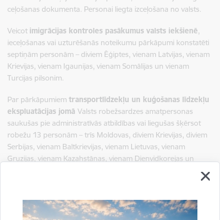
ceļošanas dokumenta. Personai liegta izceļošana no valsts.
Veicot
imigrācijas kontroles pasākumus valsts iekšienē
,
ieceļošanas vai uzturēšanās noteikumu pārkāpumi konstatēti
septiņām personām – diviem Ēģiptes, vienam Latvijas, vienam
Krievijas, vienam Igaunijas, vienam Somālijas un vienam
Turcijas pilsonim.
Par pārkāpumiem
transportlīdzekļu un kuģošanas līdzekļu
ekspluatācijas jomā
Valsts robežsardzes amatpersonas
saukušas pie administratīvās atbildības vai liegušas šķērsot
robežu 13 personām – trīs Moldovas, diviem Krievijas, diviem
Serbijas, vienam Baltkrievijas, vienam Lietuvas, vienam
Gruzijas, vienam Kazahstānas, vienam Dienvidkorejas un
vienam Polijas pilsonim.
Sagatavoja: