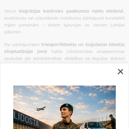
Veicot
imigrācijas kontroles pasākumus valsts iekšienē
,
ieceļošanas vai uzturēšanās noteikumu pārkāpumi konstatēti
trijām personām – diviem Igaunijas un vienam Latvijas
pilsonim.
Par pārkāpumiem
transportlīdzekļu un kuģošanas līdzekļu
ekspluatācijas jomā
Valsts robežsardzes amatpersonas
saukušas pie administratīvās atbildības vai liegušas šķērsot
robežu deviņām personām – diviem Lietuvas, diviem
Uzbekistānas un pa vienam Latvijas, Kazahstānas, Rumānijas,
Vācijas un Zviedrijas pilsonim.
Autors:
Informāciju sagatavoja: Inga Bēķe, Valsts robežsardzes
Galvenās pārvaldes Stratēģiskās attīstības un sabiedrisko
attiecību nodaļas galvenā inspektore, mob. 26443647, e-
pasts inga.beke@rs.gov.lv