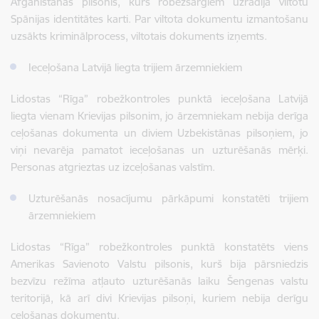
Afganistānas pilsonis, kurš robežsargiem uzrādīja viltotu
Spānijas identitātes karti. Par viltota dokumentu izmantošanu
uzsākts kriminālprocess, viltotais dokuments izņemts.
Ieceļošana Latvijā liegta trijiem ārzemniekiem
Lidostas “Rīga” robežkontroles punktā
ieceļošana Latvijā
liegta vienam Krievijas pilsonim, jo ārzemniekam nebija derīga
ceļošanas dokumenta un diviem Uzbekistānas pilsoņiem, jo
viņi nevarēja pamatot ieceļošanas un uzturēšanās mērķi.
Personas atgrieztas uz izceļošanas valstīm.
Uzturēšanās nosacījumu pārkāpumi konstatēti trijiem
ārzemniekiem
Lidostas “Rīga” robežkontroles punktā konstatēts viens
Amerikas Savienoto Valstu pilsonis, kurš bija pārsniedzis
bezvīzu režīma atļauto uzturēšanās laiku Šengenas valstu
teritorijā, kā arī divi Krievijas pilsoņi, kuriem nebija derīgu
ceļošanas dokumentu.