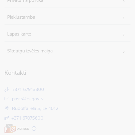
Privātuma politika
Piekļūstamība
Lapas karte
Sīkdatņu izvēles maiņa
Kontakti
+371 67913300
E-pasts:
pasts@rs.gov.lv
Rūdolfa iela 5, LV 1012
+371 67075600