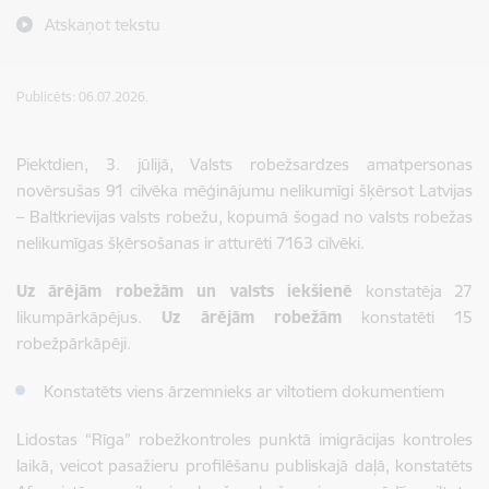
Atskaņot tekstu
Publicēts: 06.07.2026.
Piektdien, 3. jūlijā, Valsts robežsardzes amatpersonas
novērsušas 91 cilvēka mēģinājumu nelikumīgi šķērsot Latvijas
– Baltkrievijas valsts robežu, kopumā šogad no valsts robežas
nelikumīgas šķērsošanas ir atturēti 7163 cilvēki.
Uz ārējām robežām un valsts iekšienē
konstatēja 27
likumpārkāpējus.
Uz ārējām robežām
konstatēti 15
robežpārkāpēji.
Konstatēts viens ārzemnieks ar viltotiem dokumentiem
Lidostas “Rīga” robežkontroles punktā
imigrācijas kontroles
laikā, veicot pasažieru profilēšanu publiskajā daļā, konstatēts