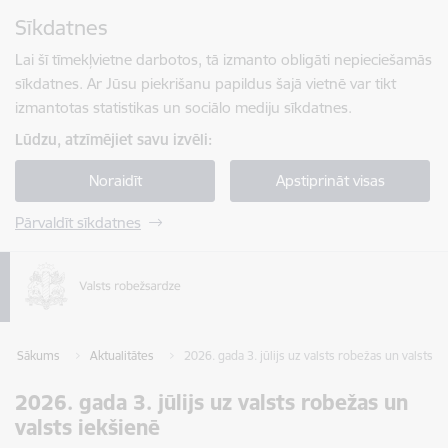
Pāriet uz lapas saturu
Sīkdatnes
Spied
lai meklētu
Enter
Lai šī tīmekļvietne darbotos, tā izmanto obligāti nepieciešamās
sīkdatnes. Ar Jūsu piekrišanu papildus šajā vietnē var tikt
izmantotas statistikas un sociālo mediju sīkdatnes.
Lūdzu, atzīmējiet savu izvēli:
Noraidīt
Apstiprināt visas
Pārvaldīt sīkdatnes
Sākums
Aktualitātes
2026. gada 3. jūlijs uz valsts robežas un valsts i
2026. gada 3. jūlijs uz valsts robežas un
valsts iekšienē