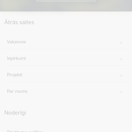
Kājene
Ātrās saites
Vakances
Iepirkumi
Projekti
Par mums
Noderīgi