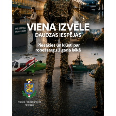
Saistītas tēmas
Aktualitātes:
Statistika
Drukāt lapu
Dalīties