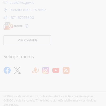
E-pasts:
pasts@rs.gov.lv
Rūdolfa iela 5, LV 1012
+371 67075600
Visi kontakti
Sekojiet mums
© 2026 Valsts robežsardze, publicētā satura visas tiesības aizsargātas.
© 2020 Valsts kanceleja, Tīmekļvietņu vienotās platformas visas tiesības
aizsargātas.