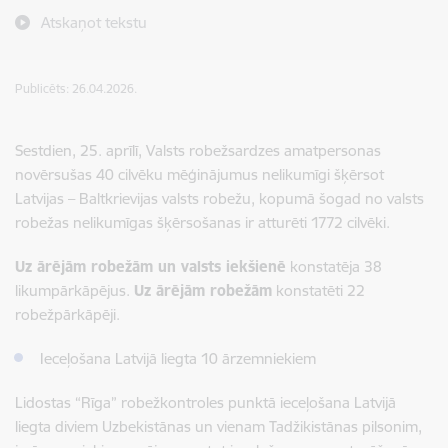
Atskaņot tekstu
Publicēts: 26.04.2026.
Sestdien, 25. aprīlī, Valsts robežsardzes amatpersonas
novērsušas 40 cilvēku mēģinājumus nelikumīgi šķērsot
Latvijas – Baltkrievijas valsts robežu, kopumā šogad no valsts
robežas nelikumīgas šķērsošanas ir atturēti 1772 cilvēki.
Uz ārējām robežām un valsts iekšienē
konstatēja 38
likumpārkāpējus.
Uz ārējām robežām
konstatēti 22
robežpārkāpēji.
Ieceļošana Latvijā liegta 10 ārzemniekiem
Lidostas “Rīga” robežkontroles punktā ieceļošana Latvijā
liegta diviem Uzbekistānas un vienam Tadžikistānas pilsonim,