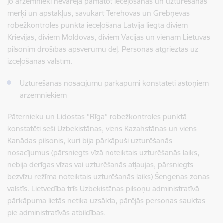
jo ārzemnieki nevarēja pamatot ieceļošanas un uzturēšanās
mērķi un apstākļus, savukārt Terehovas un Grebņevas
robežkontroles punktā ieceļošana Latvijā liegta diviem
Krievijas, diviem Moldovas, diviem Vācijas un vienam Lietuvas
pilsonim drošības apsvērumu dēļ. Personas atgrieztas uz
izceļošanas valstīm.
Uzturēšanās nosacījumu pārkāpumi konstatēti astoņiem
ārzemniekiem
Pāternieku un Lidostas “Rīga” robežkontroles punktā
konstatēti seši Uzbekistānas, viens Kazahstānas un viens
Kanādas pilsonis, kuri bija pārkāpuši uzturēšanās
nosacījumus (pārsniegts vīzā noteiktais uzturēšanās laiks,
nebija derīgas vīzas vai uzturēšanās atļaujas, pārsniegts
bezvīzu režīma noteiktais uzturēšanās laiks) Šengenas zonas
valstīs. Lietvedība trīs Uzbekistānas pilsoņu administratīvā
pārkāpuma lietās netika uzsākta, pārējās personas sauktas
pie administratīvās atbildības.