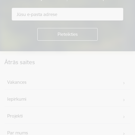
Kājene
Ātrās saites
Vakances
Iepirkumi
Projekti
Par mums