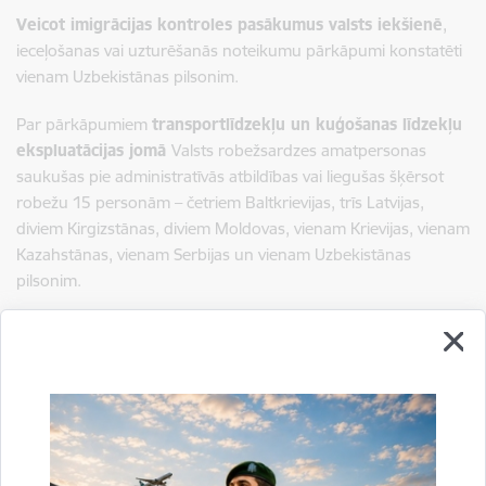
Veicot imigrācijas kontroles pasākumus valsts iekšienē
,
ieceļošanas vai uzturēšanās noteikumu pārkāpumi konstatēti
vienam Uzbekistānas pilsonim.
Par pārkāpumiem
transportlīdzekļu un kuģošanas līdzekļu
ekspluatācijas jomā
Valsts robežsardzes amatpersonas
saukušas pie administratīvās atbildības vai liegušas šķērsot
robežu 15 personām – četriem Baltkrievijas, trīs Latvijas,
diviem Kirgizstānas, diviem Moldovas, vienam Krievijas, vienam
Kazahstānas, vienam Serbijas un vienam Uzbekistānas
pilsonim.
Sagatavoja:
Jolanta Babiško
Valsts robežsardzes Galvenās pārvaldes Stratēģiskās attīstības
un sabiedrisko attiecību nodaļas vecākā speciāliste