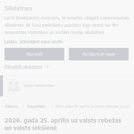
Pāriet uz lapas saturu
Sīkdatnes
Spied
lai meklētu
Enter
Lai šī tīmekļvietne darbotos, tā izmanto obligāti nepieciešamās
sīkdatnes. Ar Jūsu piekrišanu papildus šajā vietnē var tikt
izmantotas statistikas un sociālo mediju sīkdatnes.
Lūdzu, atzīmējiet savu izvēli:
Noraidīt
Apstiprināt visas
Pārvaldīt sīkdatnes
Sākums
Aktualitātes
2026. gada 25. aprīlis uz valsts robežas un valst
2026. gada 25. aprīlis uz valsts robežas
un valsts iekšienē