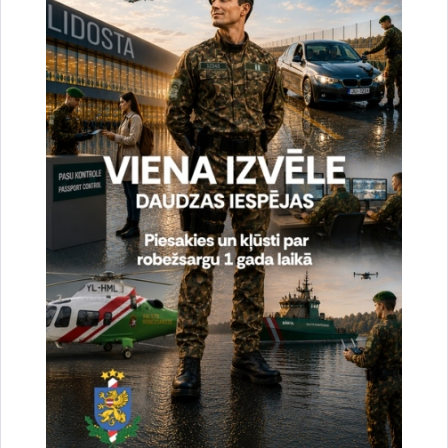
tālr.
67075617
, mob.
20364206
e-pasts:
jolanta.babisko@rs.gov.lv
Saistītas tēmas
Aktualitātes:
Statistika
Drukāt lapu
Dalīties