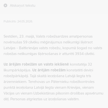
Atskaņot tekstu
Publicēts: 24.05.2026.
Sestdien, 23. maijā, Valsts robežsardzes amatpersonas
novērsušas 59 cilvēku mēģinājumus nelikumīgi šķērsot
Latvijas – Baltkrievijas valsts robežu, kopumā šogad no valsts
robežas nelikumīgas šķērsošanas ir atturēti 3934 cilvēki.
Uz ārējām robežām un valsts iekšienē
konstatēja 32
likumpārkāpējus.
Uz ārējām robežām
konstatēti deviņi
robežpārkāpēji. Tajā skaitā ieceļošana Latvijā liegta trīs
ārzemniekiem. Terehovas un Pāternieku robežkontroles
punktā ieceļošana Latvijā liegta vienam Krievijas, vienam
Vācijas un vienam Uzbekistānas pilsonim drošības apsvērumu
dēļ. Personas atgrieztas uz izceļošanas valstīm.