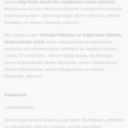
Veicot
imigrācijas kontroles pasākumus valsts iekšienē
,
ieceļošanas vai uzturēšanās noteikumu pārkāpumi konstatēti
sešām personām – diviem Igaunijas, diviem Lietuvas, vienam
Somālijas un vienam Ukrainas pilsonim.
Par pārkāpumiem
transportlīdzekļu un kuģošanas līdzekļu
ekspluatācijas jomā
Valsts robežsardzes amatpersonas
saukušas pie administratīvās atbildības vai liegušas šķērsot
robežu 17 personām – četriem Baltkrievijas, trīs Krievijas,
diviem Kazahstānas, diviem Moldovas, diviem Tadžikistānas,
diviem Uzbekistānas, vienam Kirgizstānas un vienam
Rumānijas pilsonim.
Sagatavoja:
Jolanta Babiško
Valsts robežsardzes Galvenās pārvaldes Stratēģiskās attīstības
un sabiedrisko attiecību nodaļas vecākā speciāliste