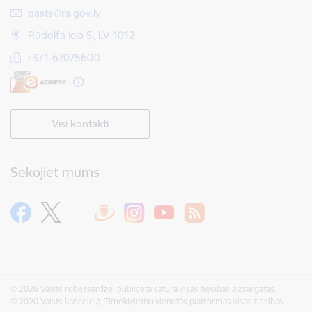
E-pasts:
pasts@rs.gov.lv
Rūdolfa iela 5, LV 1012
+371 67075600
Visi kontakti
Sekojiet mums
© 2026 Valsts robežsardze, publicētā satura visas tiesības aizsargātas.
© 2020 Valsts kanceleja, Tīmekļvietņu vienotās platformas visas tiesības