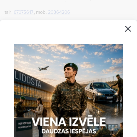
tālr.
67075617
, mob.
20364206
e-pasts:
jolanta.babisko@rs.gov.lv
Saistītas tēmas
Aktualitātes:
Statistika
Drukāt lapu
Dalīties