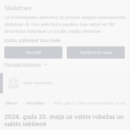
Pāriet uz lapas saturu
Sīkdatnes
Spied
lai meklētu
Enter
Lai šī tīmekļvietne darbotos, tā izmanto obligāti nepieciešamās
sīkdatnes. Ar Jūsu piekrišanu papildus šajā vietnē var tikt
izmantotas statistikas un sociālo mediju sīkdatnes.
Lūdzu, atzīmējiet savu izvēli:
Noraidīt
Apstiprināt visas
Pārvaldīt sīkdatnes
Sākums
Aktualitātes
2026. gada 23. maijs uz valsts robežas un valsts
2026. gada 23. maijs uz valsts robežas un
valsts iekšienē