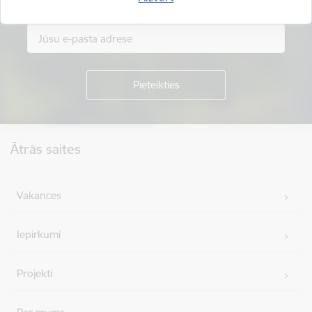
Piesakies jaunumu saņemšanai savā e-pastā.
Kājene
Ātrās saites
Vakances
Iepirkumi
Projekti