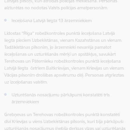
Latvijas pilsoņi, kuri atrodas policijas meklēšanā. Personas
aizturētas no nodotas Valsts policijas amatpersonām.
Ieceļošana Latvijā liegta 13 ārzemniekiem
Lidostas “Rīga” robežkontroles punktā ieceļošana Latvijā
liegta pieciem Uzbekistānas, vienam Kazahstānas un vienam
Tadžikistānas pilsonim, jo ārzemnieki nevarēja pamatot
ieceļošanas un uzturēšanās mērķi un apstākļus, savukārt
Terehovas un Pāternieku robežkontroles punktā ieceļošana
Latvijā liegta četriem Baltkrievijas, vienam Krievijas un vienam
Vācijas pilsonim drošības apsvērumu dēļ. Personas atgrieztas
uz izceļošanas valstīm.
Uzturēšanās nosacījumu pārkāpumi konstatēti trīs
ārzemniekiem
Grebņevas un Terehovas robežkontroles punktā konstatēti
divi Krievijas u viens Uzbekistānas pilsonis, kuri bija pārkāpuši
uzturēšanās nosacījumus (nebija derīgas vīzas vai uzturēšanās