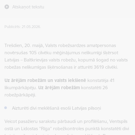
Atskaņot tekstu
Publicēts: 21.05.2026.
Trešdien, 20. maijā, Valsts robežsardzes amatpersonas
novērsušas 105 cilvēku mēģinājumus nelikumīgi šķērsot
Latvijas – Baltkrievijas valsts robežu, kopumā šogad no valsts
robežas nelikumīgas šķērsošanas ir atturēti 3619 cilvēki.
Uz ārējām robežām un valsts iekšienē
konstatēja 41
likumpārkāpēju.
Uz ārējām robežām
konstatēti 26
robežpārkāpēji.
Aizturēti divi meklēšanā esoši Latvijas pilsoņi
Veicot pasažieru sarakstu pārbaudi un profilēšanu, Ventspils
ostā un Lidostas “Rīga” robežkontroles punktā konstatēti divi