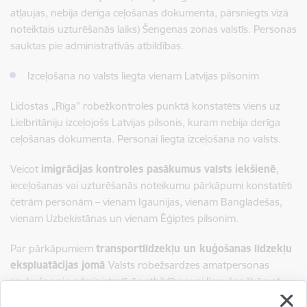
atļaujas, nebija derīga ceļošanas dokumenta, pārsniegts vīzā
noteiktais uzturēšanās laiks) Šengenas zonas valstīs. Personas
sauktas pie administratīvās atbildības.
Izceļošana no valsts liegta vienam Latvijas pilsonim
Lidostas „Rīga” robežkontroles punktā konstatēts viens uz
Lielbritāniju izceļojošs Latvijas pilsonis, kuram nebija derīga
ceļošanas dokumenta. Personai liegta izceļošana no valsts.
Veicot
imigrācijas kontroles pasākumus valsts iekšienē
,
ieceļošanas vai uzturēšanās noteikumu pārkāpumi konstatēti
četrām personām – vienam Igaunijas, vienam Bangladešas,
vienam Uzbekistānas un vienam Ēģiptes pilsonim.
Par pārkāpumiem
transportlīdzekļu un kuģošanas līdzekļu
ekspluatācijas jomā
Valsts robežsardzes amatpersonas
saukušas pie administratīvās atbildības vai liegušas šķērsot
robežu 11 personām – trīs Moldovas, vienam Baltkrievijas,