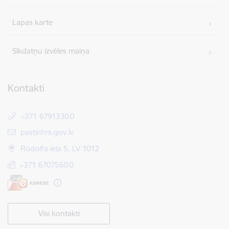
Lapas karte
Sīkdatņu izvēles maiņa
Kontakti
+371 67913300
E-pasts:
pasts@rs.gov.lv
Rūdolfa iela 5, LV 1012
+371 67075600
Visi kontakti