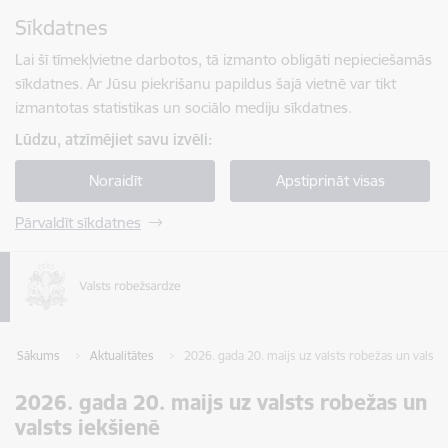
Pāriet uz lapas saturu
Sīkdatnes
Spied
lai meklētu
Enter
Lai šī tīmekļvietne darbotos, tā izmanto obligāti nepieciešamās
sīkdatnes. Ar Jūsu piekrišanu papildus šajā vietnē var tikt
izmantotas statistikas un sociālo mediju sīkdatnes.
Lūdzu, atzīmējiet savu izvēli:
Noraidīt
Apstiprināt visas
Pārvaldīt sīkdatnes
Sākums
Aktualitātes
2026. gada 20. maijs uz valsts robežas un valsts
2026. gada 20. maijs uz valsts robežas un
valsts iekšienē