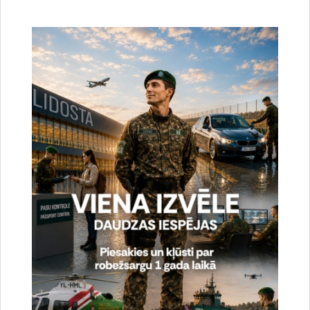
vienam Igaunijas, vienam Lietuvas, vienam Kazahstānas,
vienam Mongolijas, viena Serbijas, vienam Ukrainas un vienam
Uzbekistānas pilsonim.
Sagatavoja:
Jolanta Babiško
Valsts robežsardzes Galvenās pārvaldes Stratēģiskās attīstības
un sabiedrisko attiecību nodaļas vecākā speciāliste
tālr.
67075617
, mob.
20364206
e-pasts:
jolanta.babisko@rs.gov.lv
Saistītas tēmas
Aktualitātes:
Statistika