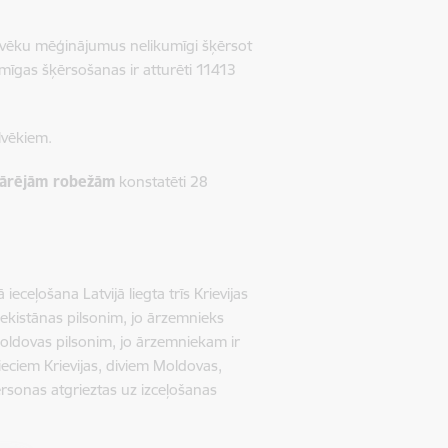
lvēku mēģinājumus nelikumīgi šķērsot
umīgas šķērsošanas ir atturēti 11413
lvēkiem.
 ārējām robežām
konstatēti 28
ceļošana Latvijā liegta trīs Krievijas
kistānas pilsonim, jo ārzemnieks
oldovas pilsonim, jo ārzemniekam ir
ieciem Krievijas, diviem Moldovas,
rsonas atgrieztas uz izceļošanas