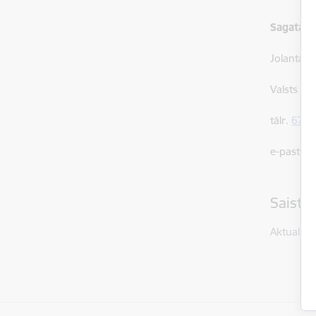
Sagatavo
Jolanta B
Valsts ro
tālr.
6707
e-pasts:
j
Saistī
Aktualitāt