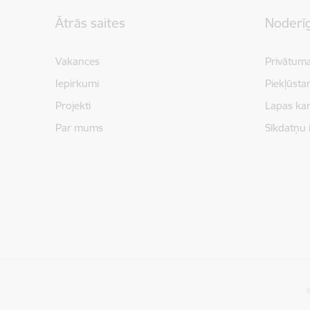
Kājene
Ātrās saites
Noderīg
Vakances
Privātuma
Iepirkumi
Piekļūsta
Projekti
Lapas kar
Par mums
Sīkdatņu 
©