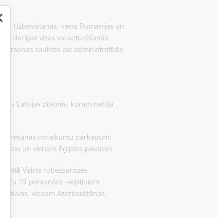
trīs Uzbekistānas, viens Rumānijas un
bija derīgas vīzas vai uzturēšanās
s. Personas sauktas pie administratīvās
jošs Latvijas pilsonis, kuram nebija
i uzturēšanās noteikumu pārkāpumi
rainas un vienam Ēģiptes pilsonim.
as jomā
Valsts robežsardzes
 robežu 19 personām –
septiņiem
m Lietuvas, vienam Azerbaidžānas,