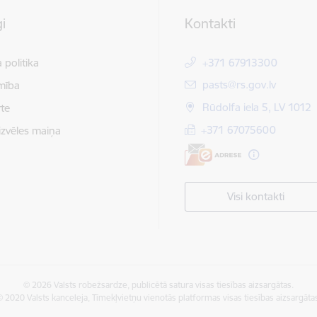
i
Kontakti
 politika
+371 67913300
E-pasts:
pasts@rs.gov.lv
mība
Rūdolfa iela 5, LV 1012
te
+371 67075600
izvēles maiņa
Visi kontakti
© 2026 Valsts robežsardze, publicētā satura visas tiesības aizsargātas.
 2020 Valsts kanceleja, Tīmekļvietņu vienotās platformas visas tiesības aizsargāta