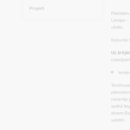
Projekti
Piektdien
Latvijas 
cilvēki.
Kopumā š
Uz ārējā
robežpārk
Ieceļ
Terehovas
pilsoņiem
nevarēja 
spēkā lie
diviem Ba
valstīm.