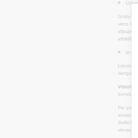
Uztur
Grebņevas
viens Tad
atļaujas,
atbildības
Izceļo
Lidostas 
derīga ce
Veicot i
konstatēt
Par pār
amatperso
Baltkriev
vienam Ru