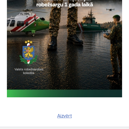
ja:
abiško
bežsardzes Galvenās pārvaldes Stratēģiskās attīstības un sabiedrisk
5617
, mob.
20364206
olanta.babisko@rs.gov.lv
tas tēmas
es:
Statistika
Aizvērt