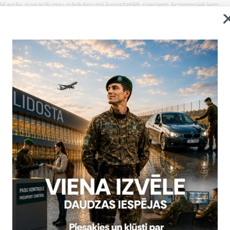
ēšanās nosacījumu pārkāpumi konstatēti pieciem ārzemniekiem
, Pāternieku un Lidostas “Rīga” robežkontroles punktā konstatēti 
žikistānas pilsonis, kuri bija pārkāpuši uzturēšanās nosacījumus (ne
 pārsniegts vīzā noteiktais uzturēšanās laiks) Šengenas zonas valstī
.
šana no valsts liegta vienam Latvijas pilsonim
"Rīga" robežkontroles punktā konstatēts viena uz Lielbritāniju izceļo
ļošanas dokumenta. Personai liegta izceļošana no valsts.
migrācijas kontroles pasākumus valsts iekšienē
, ieceļošanas va
i piecām personām – diviem Somālijas, vienam Igaunijas, vienam Uk
kāpumiem
transportlīdzekļu un kuģošanas līdzekļu ekspluatācij
nas saukušas pie administratīvās atbildības vai liegušas šķērsot
ijas, četriem Moldovas, diviem Kazahstānas, vienam Latvijas, viena
mānijas, vienam Serbijas un vienam Uzbekistānas pilsonim.