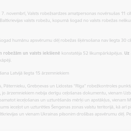
, 7. novembrī, Valsts robežsardzes amatpersonas novērsušas 11 ci
– Baltkrievijas valsts robežu, kopumā šogad no valsts robežas nelik
ogad humānu apsvērumu dēļ robežas šķērsošana nav liegta 30 ci
m robežām un valsts iekšienē
konstatēja 52 likumpārkāpējus.
Uz
āpēji.
ošana Latvijā liegta 15 ārzemniekiem
, Pāternieku, Grebņevas un Lidostas “Rīga” robežkontroles punktā ie
, jo ārzemniekiem nebija derīgu ceļošanas dokumentu, vienam Uzbe
pamatot ieceļošanas un uzturēšanās mērķi un apstākļus, vienam M
gums ieceļot un uzturēties Šengenas zonas valstu teritorijā, kā arī p
ltkrievijas un vienam Ukrainas pilsonim drošības apsvērumu dēļ. Pe