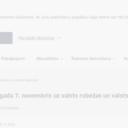
iešamās sīkdatnes. Ar Jūsu piekrišanu papildus šajā vietnē var tikt i
Pārvaldīt sīkdatnes
Pakalpojumi
Aktualitātes
Robežas šķērsošana
Ko
bežas un valsts iekšienē
gada 7. novembris uz valsts robežas un valsts
ņot tekstu
08.11.2025.