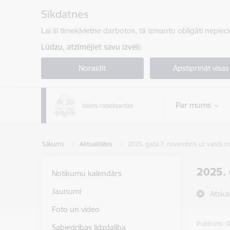
Pāriet uz lapas saturu
Sīkdatnes
Lai šī tīmekļvietne darbotos, tā izmanto obligāti nepiec
Lūdzu, atzīmējiet savu izvēli:
Noraidīt
Apstiprināt visas
Par mums
Sākums
Aktualitātes
2025. gada 7. novembris uz valsts ro
2025. 
Notikumu kalendārs
Jaunumi
Atska
Foto un video
Publicēts: 
Sabiedrības līdzdalība