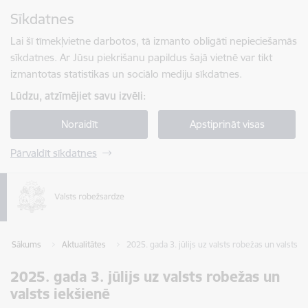
Pāriet uz lapas saturu
Sīkdatnes
Spied
lai meklētu
Enter
Lai šī tīmekļvietne darbotos, tā izmanto obligāti nepieciešamās
sīkdatnes. Ar Jūsu piekrišanu papildus šajā vietnē var tikt
izmantotas statistikas un sociālo mediju sīkdatnes.
Lūdzu, atzīmējiet savu izvēli:
Noraidīt
Apstiprināt visas
Pārvaldīt sīkdatnes
Sākums
Aktualitātes
2025. gada 3. jūlijs uz valsts robežas un valsts i
2025. gada 3. jūlijs uz valsts robežas un
valsts iekšienē