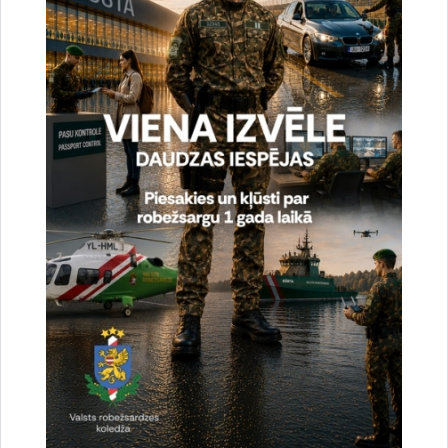
Saistītas tēmas
Aktualitātes:
Statistika
Drukāt lapu
Dalīties