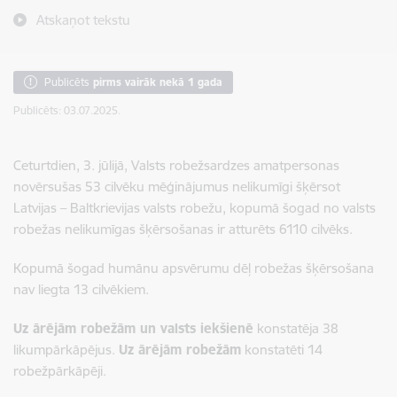
Atskaņot tekstu
Publicēts
pirms vairāk nekā 1 gada
Publicēts: 03.07.2025.
Ceturtdien, 3. jūlijā, Valsts robežsardzes amatpersonas
novērsušas 53 cilvēku mēģinājumus nelikumīgi šķērsot
Latvijas – Baltkrievijas valsts robežu, kopumā šogad no valsts
robežas nelikumīgas šķērsošanas ir atturēts 6110 cilvēks.
Kopumā šogad humānu apsvērumu dēļ robežas šķērsošana
nav liegta 13 cilvēkiem.
Uz ārējām robežām un valsts iekšienē
konstatēja 38
likumpārkāpējus.
Uz ārējām robežām
konstatēti 14
robežpārkāpēji.