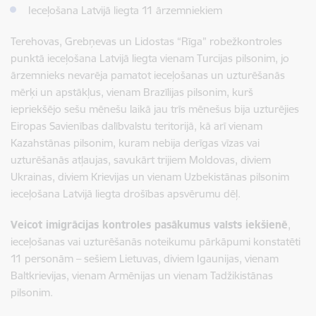
Ieceļošana Latvijā liegta 11 ārzemniekiem
Terehovas, Grebņevas un Lidostas “Rīga” robežkontroles
punktā ieceļošana Latvijā liegta vienam Turcijas pilsonim, jo
ārzemnieks nevarēja pamatot ieceļošanas un uzturēšanās
mērķi un apstākļus, vienam Brazīlijas pilsonim, kurš
iepriekšējo sešu mēnešu laikā jau trīs mēnešus bija uzturējies
Eiropas Savienības dalībvalstu teritorijā, kā arī vienam
Kazahstānas pilsonim, kuram nebija derīgas vīzas vai
uzturēšanās atļaujas, savukārt trijiem Moldovas, diviem
Ukrainas, diviem Krievijas un vienam Uzbekistānas pilsonim
ieceļošana Latvijā liegta drošības apsvērumu dēļ.
Veicot imigrācijas kontroles pasākumus valsts iekšienē
,
ieceļošanas vai uzturēšanās noteikumu pārkāpumi konstatēti
11 personām – sešiem Lietuvas, diviem Igaunijas, vienam
Baltkrievijas, vienam Armēnijas un vienam Tadžikistānas
pilsonim.