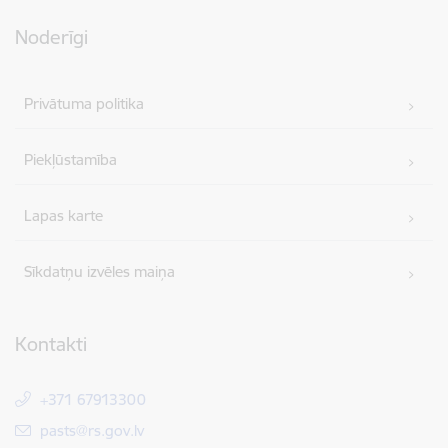
Noderīgi
Privātuma politika
Piekļūstamība
Lapas karte
Sīkdatņu izvēles maiņa
Kontakti
+371 67913300
E-pasts:
pasts@rs.gov.lv