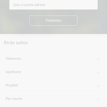
Kājene
Ātrās saites
Vakances
Iepirkumi
Projekti
Par mums