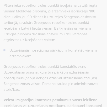
Pāternieku robežkontroles punktā ieceļošana Latvijā liegta
vienam Moldovas pilsonim, jo ārzemnieks iepriekšējo 180
dienu laikā jau 90 dienas ir uzturējies Šengenas dalībvalstu
teritorijā, savukārt Grebņevas robežkontroles punktā
ieceļošana Latvijā liegta vienam Baltkrievijas un vienam
Krievijas pilsonim drošības apsvērumu dēļ. Personas
atgrieztas uz izceļošanas valstīm.
Uzturēšanās nosacījumu pārkāpumi konstatēti vienam
ārzemniekam
Grebņevas robežkontroles punktā konstatēts viens
Uzbekistānas pilsonis, kurš bija pārkāpis uzturēšanās
nosacījumus (nebija derīgas vīzas vai uzturēšanās atļaujas)
Šengenas zonas valstīs. Persona saukta pie administratīvās
atbildības.
Veicot imigrācijas kontroles pasākumus valsts iekšienē
,
ieceļošanas vai uzturēšanās noteikumu pārkāpumi konstatēti