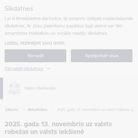
Pāriet uz lapas saturu
Sīkdatnes
Spied
lai meklētu
Enter
Lai šī tīmekļvietne darbotos, tā izmanto obligāti nepieciešamās
sīkdatnes. Ar Jūsu piekrišanu papildus šajā vietnē var tikt
izmantotas statistikas un sociālo mediju sīkdatnes.
Lūdzu, atzīmējiet savu izvēli:
Noraidīt
Apstiprināt visas
Pārvaldīt sīkdatnes
Sākums
Aktualitātes
2025. gada 13. novembris uz valsts robežas un v
2025. gada 13. novembris uz valsts
robežas un valsts iekšienē