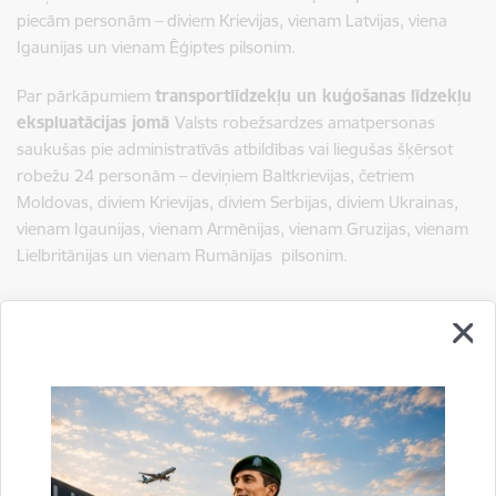
piecām personām – diviem Krievijas, vienam Latvijas, viena
Igaunijas un vienam Ēģiptes pilsonim.
Par pārkāpumiem
transportlīdzekļu un kuģošanas līdzekļu
ekspluatācijas jomā
Valsts robežsardzes amatpersonas
saukušas pie administratīvās atbildības vai liegušas šķērsot
robežu 24 personām –
deviņiem Baltkrievijas, četriem
Moldovas, diviem Krievijas, diviem Serbijas, diviem Ukrainas,
vienam Igaunijas, vienam Armēnijas, vienam Gruzijas, vienam
Lielbritānijas un vienam Rumānijas pilsonim.
Sagatavoja:
Jolanta Babiško
Valsts robežsardzes Galvenās pārvaldes Stratēģiskās attīstības
un sabiedrisko attiecību nodaļas vecākā speciāliste