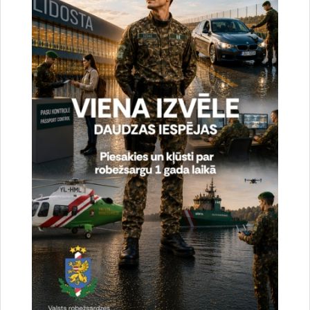
tālr.
67075617
, mob.
20364206
e-pasts:
jolanta.babisko@rs.gov.lv
Saistītas tēmas
Aktualitātes:
Statistika
Drukāt lapu
Dalīties