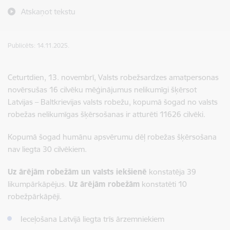
Atskaņot tekstu
Publicēts: 14.11.2025.
Ceturtdien, 13. novembrī, Valsts robežsardzes amatpersonas
novērsušas 16 cilvēku mēģinājumus nelikumīgi šķērsot
Latvijas – Baltkrievijas valsts robežu, kopumā šogad no valsts
robežas nelikumīgas šķērsošanas ir atturēti 11626 cilvēki.
Kopumā šogad humānu apsvērumu dēļ robežas šķērsošana
nav liegta 30 cilvēkiem.
Uz ārējām robežām un valsts iekšienē
konstatēja 39
likumpārkāpējus.
Uz ārējām robežām
konstatēti 10
robežpārkāpēji.
Ieceļošana Latvijā liegta trīs ārzemniekiem