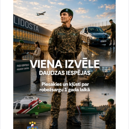
Jolanta Babiško
Valsts robežsardzes Galvenās pārvaldes Stratēģiskās attīstības
un sabiedrisko attiecību nodaļas vecākā speciāliste
tālr.
67075617
, mob.
20364206
e-pasts:
jolanta.babisko@rs.gov.lv
Saistītas tēmas
Aktualitātes:
Statistika
Drukāt lapu
Dalīties