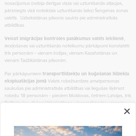
nosacījumus (nebija derīgas vīzas vai uzturēšanās atļaujas,
pārsniegts vīzā noteiktais uzturēšanās laiks) Šengenas zonas
valstīs. Uzbekistānas pilsonis saukts pie administratīvās
atbildības.
Veicot imigrācijas kontroles pasākumus valsts iekšienē
,
ieceļošanas vai uzturēšanās noteikumu pārkāpumi konstatēti
trīs personām – vienam Indijas, vienam Kazahstānas un
vienam Tadžikistānas pilsonim.
Par pārkāpumiem
transportlīdzekļu un kuģošanas līdzekļu
ekspluatācijas jomā
Valsts robežsardzes amatpersonas
saukušas pie administratīvās atbildības vai liegušas šķērsot
robežu 18 personām – pieciem Moldovas, četriem Latvijas, trīs
Baltkrievijas, diviem Uzbekistānas, vienam Krievijas, vienam
ASV, vienam Vācijas un vienam Ķīnas pilsonim.
Sagatavoja: