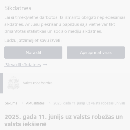
Pāriet uz lapas saturu
Sīkdatnes
Spied
lai meklētu
Enter
Lai šī tīmekļvietne darbotos, tā izmanto obligāti nepieciešamās
sīkdatnes. Ar Jūsu piekrišanu papildus šajā vietnē var tikt
izmantotas statistikas un sociālo mediju sīkdatnes.
Lūdzu, atzīmējiet savu izvēli:
Noraidīt
Apstiprināt visas
Pārvaldīt sīkdatnes
Sākums
Aktualitātes
2025. gada 11. jūnijs uz valsts robežas un valsts
2025. gada 11. jūnijs uz valsts robežas un
valsts iekšienē