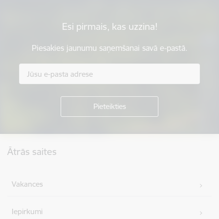
Esi pirmais, kas uzzina!
Piesakies jaunumu saņemšanai savā e-pastā.
Kājene
Ātrās saites
Vakances
Iepirkumi