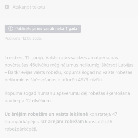
Atskaņot tekstu
Publicēts
pirms vairāk nekā 1 gada
Publicēts: 12.06.2025.
Trešdien, 11. jūnijā, Valsts robežsardzes amatpersonas
novērsušas 46cilvēku mēģinājumus nelikumīgi šķērsot Latvijas
– Baltkrievijas valsts robežu, kopumā šogad no valsts robežas
nelikumīgas šķērsošanas ir atturēti 4979 cilvēki.
Kopumā šogad humānu apsvērumu dēļ robežas šķērsošana
nav liegta 12 cilvēkiem.
Uz ārējām robežām un valsts iekšienē
konstatēja 47
likumpārkāpējus.
Uz ārējām robežām
konstatēti 26
robežpārkāpēji.