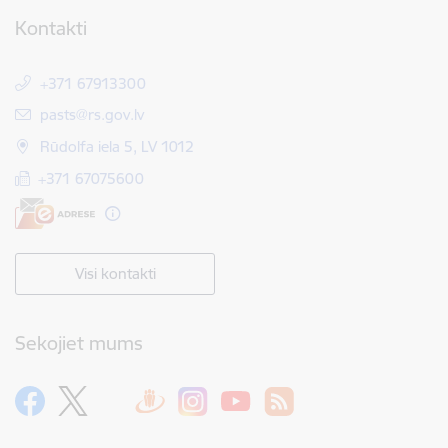
Kontakti
+371 67913300
E-pasts:
pasts@rs.gov.lv
Rūdolfa iela 5, LV 1012
+371 67075600
Visi kontakti
Sekojiet mums