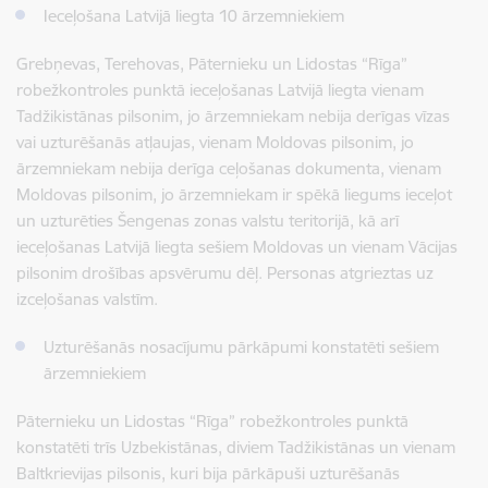
Ieceļošana Latvijā liegta 10 ārzemniekiem
Grebņevas, Terehovas, Pāternieku un Lidostas “Rīga”
robežkontroles punktā ieceļošanas Latvijā liegta vienam
Tadžikistānas pilsonim, jo ārzemniekam nebija derīgas vīzas
vai uzturēšanās atļaujas, vienam Moldovas pilsonim, jo
ārzemniekam nebija derīga ceļošanas dokumenta, vienam
Moldovas pilsonim, jo ārzemniekam ir spēkā liegums ieceļot
un uzturēties Šengenas zonas valstu teritorijā, kā arī
ieceļošanas Latvijā liegta sešiem Moldovas un vienam Vācijas
pilsonim drošības apsvērumu dēļ. Personas atgrieztas uz
izceļošanas valstīm.
Uzturēšanās nosacījumu pārkāpumi konstatēti sešiem
ārzemniekiem
Pāternieku un Lidostas “Rīga” robežkontroles punktā
konstatēti trīs Uzbekistānas, diviem Tadžikistānas un vienam
Baltkrievijas pilsonis, kuri bija pārkāpuši uzturēšanās