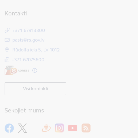
Kontakti
+371 67913300
E-pasts:
pasts@rs.gov.lv
Rūdolfa iela 5, LV 1012
+371 67075600
Visi kontakti
Sekojiet mums