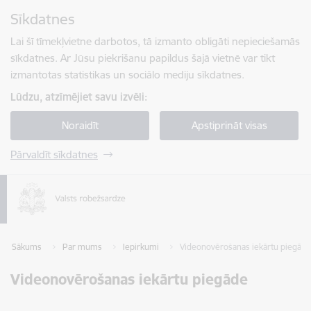
Pāriet uz lapas saturu
Sīkdatnes
Spied
lai meklētu
Enter
Lai šī tīmekļvietne darbotos, tā izmanto obligāti nepieciešamās
sīkdatnes. Ar Jūsu piekrišanu papildus šajā vietnē var tikt
izmantotas statistikas un sociālo mediju sīkdatnes.
Lūdzu, atzīmējiet savu izvēli:
Noraidīt
Apstiprināt visas
Pārvaldīt sīkdatnes
Sākums
Par mums
Iepirkumi
Videonovērošanas iekārtu piegāde
Videonovērošanas iekārtu piegāde