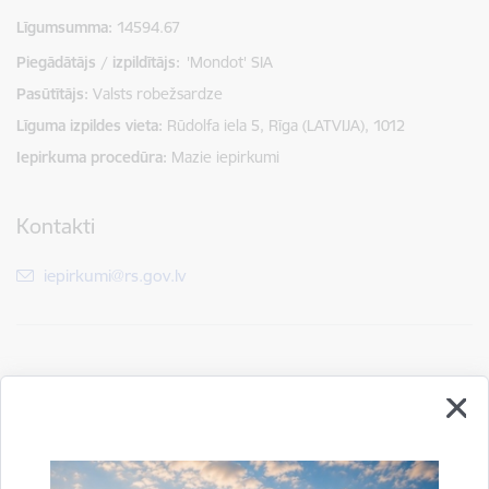
Līgumsumma
14594.67
Piegādātājs / izpildītājs:
'Mondot' SIA
Pasūtītājs
Valsts robežsardze
Līguma izpildes vieta
Rūdolfa iela 5, Rīga (LATVIJA), 1012
Iepirkuma procedūra
Mazie iepirkumi
Kontakti
E-pasts:
iepirkumi@rs.gov.lv
Drukāt lapu
Dalīties