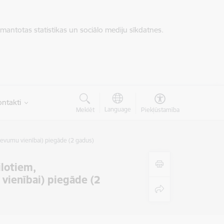
zmantotas statistikas un sociālo mediju sīkdatnes.
ntakti
Language
Meklēt
Piekļūstamība
devumu vienībai) piegāde (2 gadus)
ilotiem,
vienībai) piegāde (2