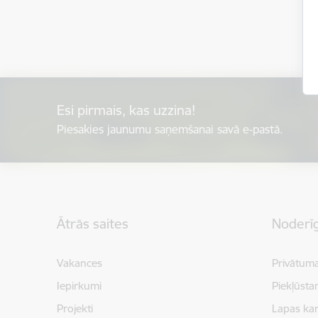
Esi pirmais, kas uzzina!
Piesakies jaunumu saņemšanai savā e-pastā.
Kājene
Ātrās saites
Noderīg
Vakances
Privātuma
Iepirkumi
Piekļūsta
Projekti
Lapas kar