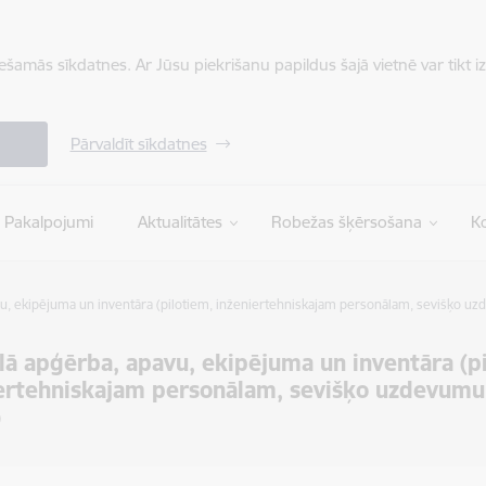
iešamās sīkdatnes. Ar Jūsu piekrišanu papildus šajā vietnē var tikt i
Pārvaldīt sīkdatnes
Pakalpojumi
Aktualitātes
Robežas šķērsošana
Ko
u, ekipējuma un inventāra (pilotiem, inženiertehniskajam personālam, sevišķo uz
lā apģērba, apavu, ekipējuma un inventāra (p
ertehniskajam personālam, sevišķo uzdevumu 
)