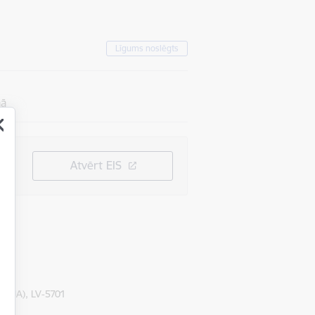
Līgums noslēgts
mā
Atvērt EIS
TVIJA), LV-5701