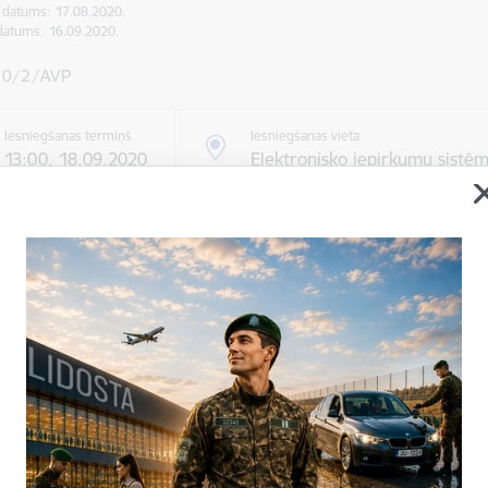
s datums:
17.08.2020.
datums:
16.09.2020.
20/2/AVP
Iesniegšanas termiņš
Iesniegšanas vieta
13:00, 18.09.2020
Elektronisko iepirkumu sistē
ormācija par iepirkumu
mma
11358.01
 / izpildītājs:
'Zommers' SIA
Valsts robežsardze
ildes vieta
Ludzas novads, Isnaudas pagasts, Runtorta 'Jaunsmilgas' (LA
 procedūra
Atklāts konkurss