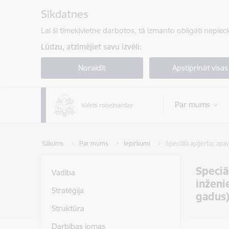
Pāriet uz lapas saturu
Sīkdatnes
Lai šī tīmekļvietne darbotos, tā izmanto obligāti nepiec
Lūdzu, atzīmējiet savu izvēli:
Noraidīt
Apstiprināt visas
Par mums
Sākums
Par mums
Iepirkumi
Speciālā apģērba, apav
Speciā
Vadība
inženi
Stratēģija
gadus
Struktūra
Darbības jomas