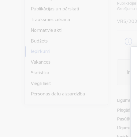
Publikācija
Publikācijas un pārskati
Grozījumu 
Trauksmes celšana
VRS/20
Normatīvie akti
Budžets
Iepirkumi
Vakances
Inf
Statistika
Viegli lasīt
Personas datu aizsardzība
Līgumsu
Piegādātājs
Pasūtītājs
Līguma izp
Iepirkuma