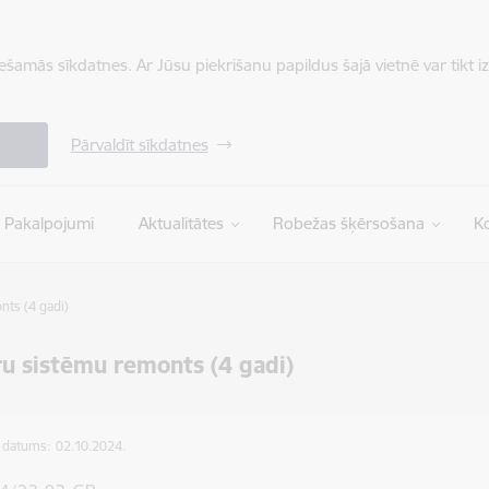
iešamās sīkdatnes. Ar Jūsu piekrišanu papildus šajā vietnē var tikt i
Pārvaldīt sīkdatnes
Pakalpojumi
Aktualitātes
Robežas šķērsošana
Ko
ts (4 gadi)
u sistēmu remonts (4 gadi)
s datums:
02.10.2024.