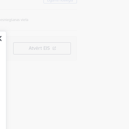
Līgums noslēgts
Iesniegšanas vieta
Atvērt EIS