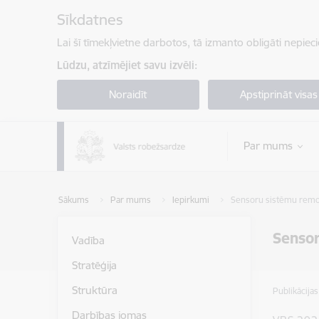
Pāriet uz lapas saturu
Sīkdatnes
Lai šī tīmekļvietne darbotos, tā izmanto obligāti nepiec
Lūdzu, atzīmējiet savu izvēli:
Noraidīt
Apstiprināt visas
Par mums
Sākums
Par mums
Iepirkumi
Sensoru sistēmu remon
Sensor
Vadība
Stratēģija
Struktūra
Publikācija
Darbības jomas