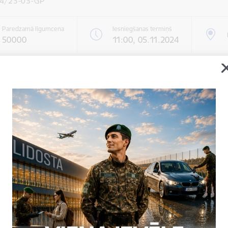
4/23-03-GP
Paredzamā līgumcena
Iesniegšanas termiņš
50000
11:00, 05.11.2024
ormācija par iepirkumu
 / izpildītājs:
''Belss'' SIA
Valsts robežsardze
ildes vieta
Latgales reģions (LATVIJA), -
 procedūra
Atklāts konkurss
i
67075769