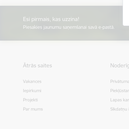
Esi pirmais, kas uzzina!
Piesakies jaunumu saņemšanai savā e-pastā.
Kājene
Ātrās saites
Noderīg
Vakances
Privātuma
Iepirkumi
Piekļūsta
Projekti
Lapas kar
Par mums
Sīkdatņu 