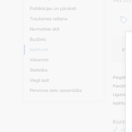
VRS 202
Publikācijas un pārskati
Trauksmes celšana
Normatīvie akti
Budžets
Inf
Iepirkumi
Vakances
Statistika
Piegādātājs
Viegli lasīt
Pasūtītājs
Personas datu aizsardzība
Līguma izp
Iepirkuma
Kontakt
+371 