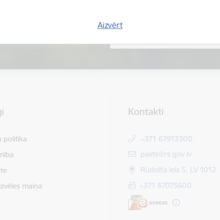
Aizvērt
i
Kontakti
 politika
+371 67913300
E-pasts:
pasts@rs.gov.lv
mība
Rūdolfa iela 5, LV 1012
te
+371 67075600
izvēles maiņa