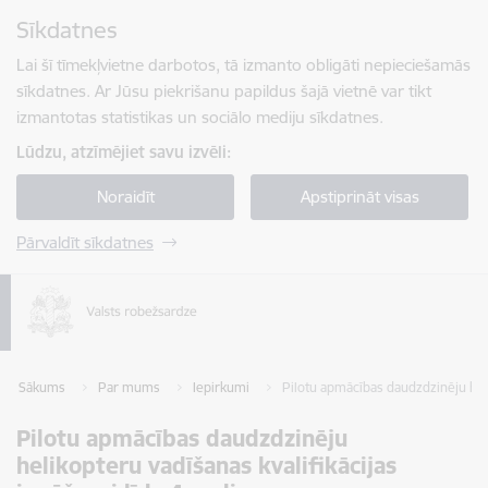
Pāriet uz lapas saturu
Sīkdatnes
Spied
lai meklētu
Enter
Lai šī tīmekļvietne darbotos, tā izmanto obligāti nepieciešamās
sīkdatnes. Ar Jūsu piekrišanu papildus šajā vietnē var tikt
izmantotas statistikas un sociālo mediju sīkdatnes.
Lūdzu, atzīmējiet savu izvēli:
Noraidīt
Apstiprināt visas
Pārvaldīt sīkdatnes
Sākums
Par mums
Iepirkumi
Pilotu apmācības daudzdzinēju heli
Pilotu apmācības daudzdzinēju
helikopteru vadīšanas kvalifikācijas