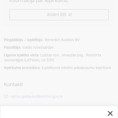
Informācija par iepirkumu
Atvērt EIS
Piegādātājs / izpildītājs:
Benedict Aviation BV
Pasūtītājs
Valsts robežsardze
Līguma izpildes vieta
Ludzas nov., Isnaudas pag., Runtorta
Jaunsmilgas (LATVIJA), LV-5701
Iepirkuma procedūra
2.pielikumā minēto pakalpojumu iepirkumi
Kontakti
E-pasts:
santa.geida-kotlere@rs.gov.lv