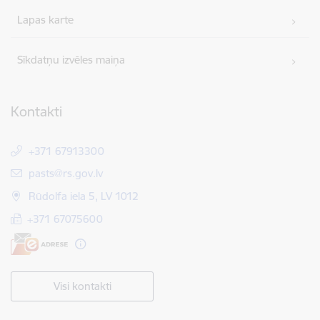
Lapas karte
Sīkdatņu izvēles maiņa
Kontakti
+371 67913300
E-pasts:
pasts@rs.gov.lv
Rūdolfa iela 5, LV 1012
+371 67075600
Visi kontakti