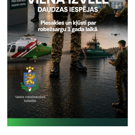
Vai šī informācija bija noderīga?
Sniegt atsauksmi