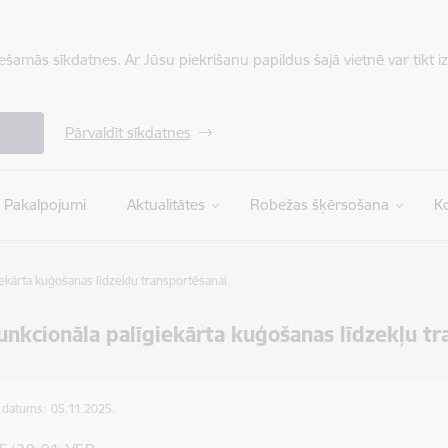
iešamās sīkdatnes. Ar Jūsu piekrišanu papildus šajā vietnē var tikt i
Pārvaldīt sīkdatnes
Pakalpojumi
Aktualitātes
Robežas šķērsošana
Ko
iekārta kuģošanas līdzekļu transportēšanai
unkcionāla palīgiekārta kuģošanas līdzekļu t
s datums:
05.11.2025.