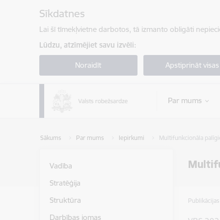
Pāriet uz lapas saturu
Sīkdatnes
Lai šī tīmekļvietne darbotos, tā izmanto obligāti nepiec
Lūdzu, atzīmējiet savu izvēli:
Noraidīt
Apstiprināt visas
Par mums
Sākums
Par mums
Iepirkumi
Multifunkcionāla palīg
Multif
Vadība
Stratēģija
Struktūra
Publikācija
Darbības jomas