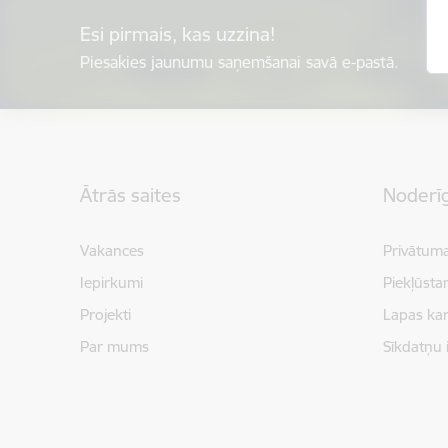
Esi pirmais, kas uzzina!
Piesakies jaunumu saņemšanai savā e-pastā.
Kājene
Ātrās saites
Noderīg
Vakances
Privātuma
Iepirkumi
Piekļūsta
Projekti
Lapas kar
Par mums
Sīkdatņu 