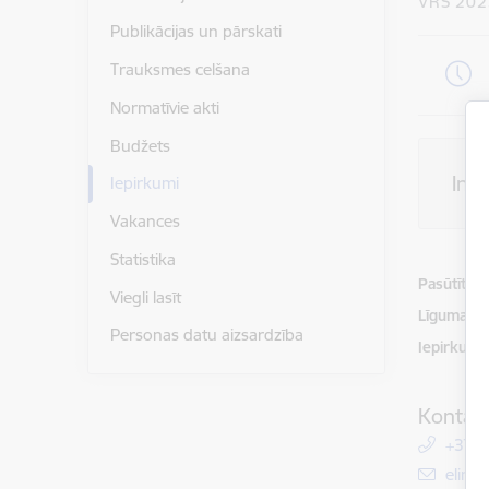
VRS 202
Publikācijas un pārskati
Trauksmes celšana
Normatīvie akti
Budžets
Inf
Iepirkumi
Vakances
Statistika
Pasūtītājs
Viegli lasīt
Līguma izp
Personas datu aizsardzība
Iepirkuma
Kontakt
+371
E-pas
elina