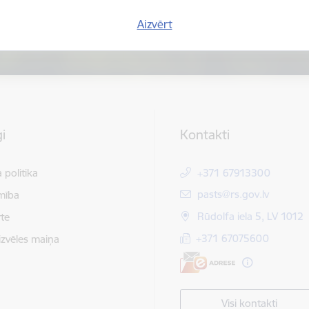
Aizvērt
i
Kontakti
 politika
+371 67913300
E-pasts:
pasts@rs.gov.lv
mība
Rūdolfa iela 5, LV 1012
te
+371 67075600
izvēles maiņa
Visi kontakti