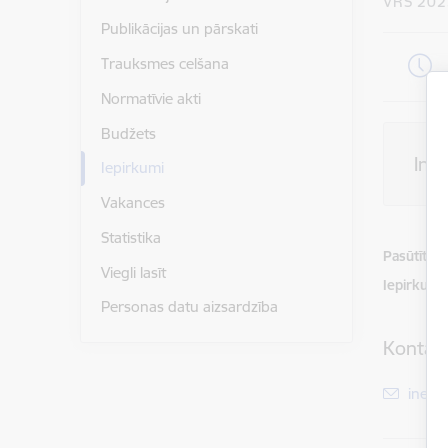
VRS 202
Publikācijas un pārskati
Trauksmes celšana
Normatīvie akti
Budžets
Inf
Iepirkumi
Vakances
Statistika
Pasūtītājs
Viegli lasīt
Iepirkuma
Personas datu aizsardzība
Kontakt
E-pas
inese