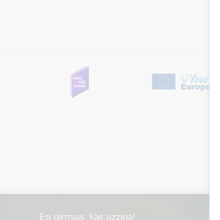
Esi pirmais, kas uzzina!