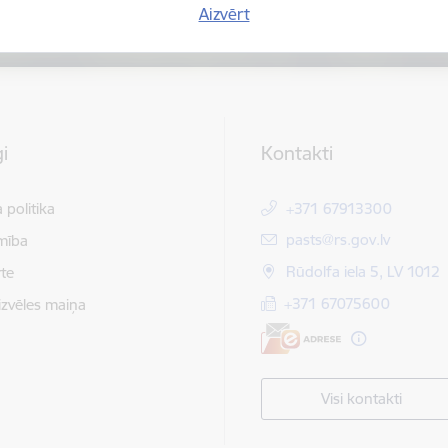
Aizvērt
i
Kontakti
 politika
+371 67913300
E-pasts:
pasts@rs.gov.lv
mība
Rūdolfa iela 5, LV 1012
te
+371 67075600
izvēles maiņa
Visi kontakti