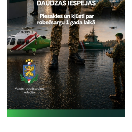
Vai šī informācija bija noderīga?
Sniegt atsauksmi