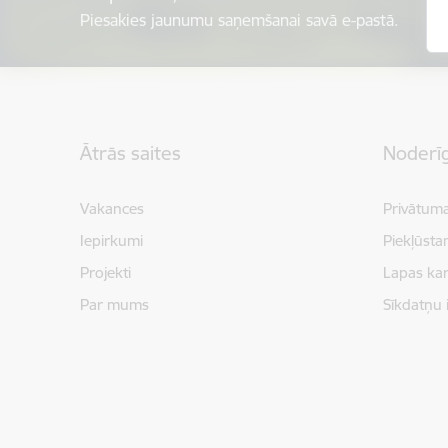
Piesakies jaunumu saņemšanai savā e-pastā.
Kājene
Ātrās saites
Noderīg
Vakances
Privātuma
Iepirkumi
Piekļūsta
Projekti
Lapas kar
Par mums
Sīkdatņu 