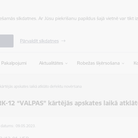
iešamās sīkdatnes. Ar Jūsu piekrišanu papildus šajā vietnē var tikt i
Pārvaldīt sīkdatnes
Pakalpojumi
Aktualitātes
Robežas šķērsošana
Ko
rtējās apskates laikā atklāto defektu novēršana
K-12 “VALPAS” kārtējās apskates laikā atklā
s datums:
09.05.2023.