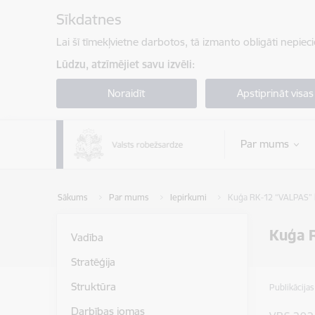
Pāriet uz lapas saturu
Sīkdatnes
Lai šī tīmekļvietne darbotos, tā izmanto obligāti nepiec
Lūdzu, atzīmējiet savu izvēli:
Noraidīt
Apstiprināt visas
Par mums
Sākums
Par mums
Iepirkumi
Kuģa RK-12 “VALPAS” kā
Kuģa R
Vadība
Stratēģija
Struktūra
Publikācija
Darbības jomas