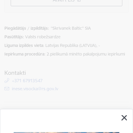
Piegādātājs / izpildītājs:
''Skrivanek Baltic'' SIA
Pasūtītājs
Valsts robežsardze
Līguma izpildes vieta
Latvijas Republika (LATVIJA), -
Iepirkuma procedūra
2.pielikumā minēto pakalpojumu iepirkumi
Kontakti
+371 67913547
E-pasts:
inese.visocka@rs.gov.lv