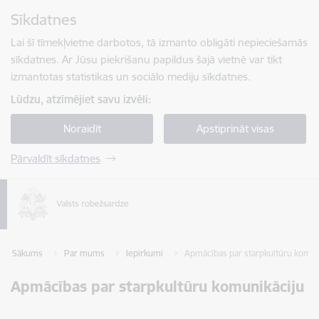
Pāriet uz lapas saturu
Sīkdatnes
Spied
lai meklētu
Enter
Lai šī tīmekļvietne darbotos, tā izmanto obligāti nepieciešamās
sīkdatnes. Ar Jūsu piekrišanu papildus šajā vietnē var tikt
izmantotas statistikas un sociālo mediju sīkdatnes.
Lūdzu, atzīmējiet savu izvēli:
Noraidīt
Apstiprināt visas
Pārvaldīt sīkdatnes
Sākums
Par mums
Iepirkumi
Apmācības par starpkultūru komun
Apmācības par starpkultūru komunikāciju