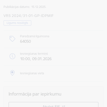
Publikācijas datums:
15.12.2025.
VRS 2024/31-01-GP-IDPMIF
Līgums noslēgts
Paredzamā līgumcena
64050
Iesniegšanas termiņš
10:00, 09.01.2026
Iesniegšanas vieta
Informācija par iepirkumu
Atvērt EIS