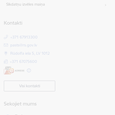
Sīkdatņu izvēles maiņa
Kontakti
+371 67913300
E-pasts:
pasts@rs.gov.lv
Rūdolfa iela 5, LV 1012
+371 67075600
Visi kontakti
Sekojiet mums