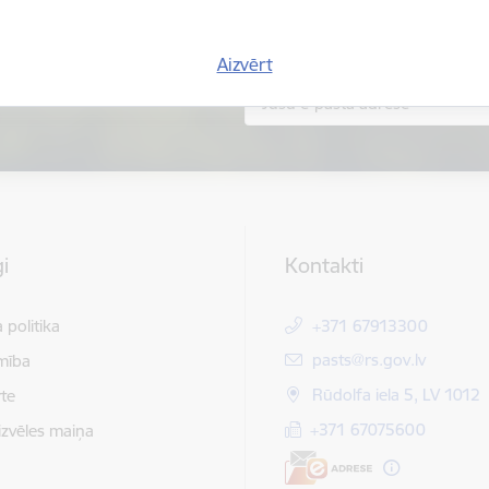
Aizvērt
i
Kontakti
 politika
+371 67913300
E-pasts:
pasts@rs.gov.lv
mība
Rūdolfa iela 5, LV 1012
te
+371 67075600
izvēles maiņa