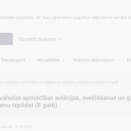
iešamās sīkdatnes. Ar Jūsu piekrišanu papildus šajā vietnē var tikt i
Pārvaldīt sīkdatnes
Pakalpojumi
Aktualitātes
Robežas šķērsošana
Ko
s aviācijas, meklēšanas un glābšanas operāciju uzdevumu izpildei (5 gadi)
valodas apmācības aviācijas, meklēšanas un g
mu izpildei (5 gadi)
s datums:
27.12.2023.