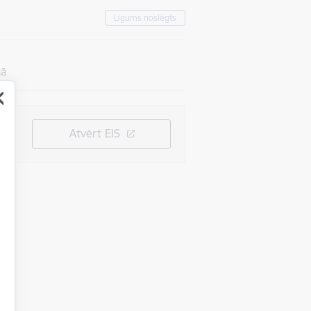
Līgums noslēgts
mā
Atvērt EIS