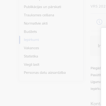
VRS 202
Publikācijas un pārskati
Trauksmes celšana
Normatīvie akti
Budžets
Iepirkumi
Inf
Vakances
Statistika
Viegli lasīt
Piegādātājs
Personas datu aizsardzība
Pasūtītājs
Līguma izp
Iepirkuma
Kontakt