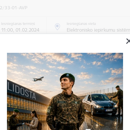
2/33-01-AVP
Iesniegšanas termiņš
Iesniegšanas vieta
11:00, 01.02.2024
Elektronisko iepirkumu sistē
ormācija par iepirkumu
 / izpildītājs:
''Latvijas gaisa satiksme'' VAS
Valsts robežsardze
ildes vieta
Izpildītāja norādītā adrese, ne (LATVIJA), -
 procedūra
2.pielikumā minēto pakalpojumu iepirkumi
i