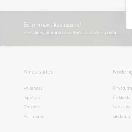
Esi pirmais, kas uzzina!
Piesakies jaunumu saņemšanai savā e-pastā.
Kājene
Ātrās saites
Noderīg
Vakances
Privātuma
Iepirkumi
Piekļūsta
Projekti
Lapas kar
Par mums
Sīkdatņu 