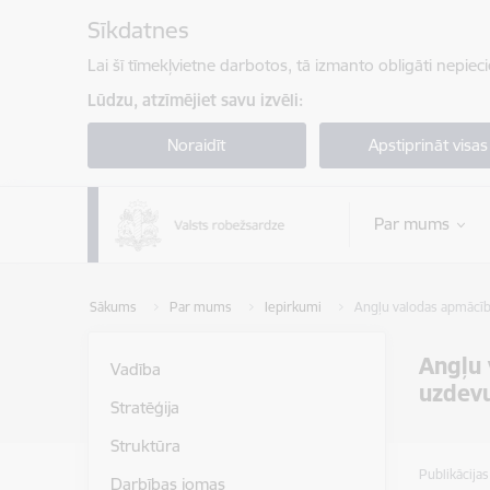
Pāriet uz lapas saturu
Sīkdatnes
Lai šī tīmekļvietne darbotos, tā izmanto obligāti nepiec
Lūdzu, atzīmējiet savu izvēli:
Noraidīt
Apstiprināt visas
Par mums
Sākums
Par mums
Iepirkumi
Angļu valodas apmācība
Angļu 
Vadība
uzdevu
Stratēģija
Struktūra
Publikācija
Darbības jomas