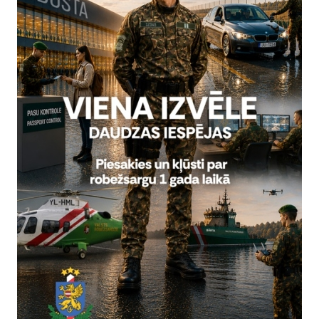
ru sistēmu remonts (4 gadi)
amā līgumcena
82644.63
s izšķirtspējas foto spektrālo skeneru un video spek
ratoru iegāde
ardzes elektroniskās informācijas sistēmas (REIS)