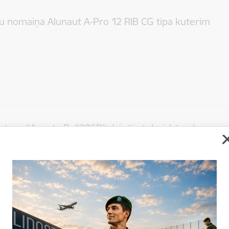
u nomaiņa Alunaut A-Pro 12 RIB CG tipa kuterim
pteru ''Agusta Bell206B'' dzinēja tehniskā apkope un
s (4 gadi)
amā līgumcena
500000