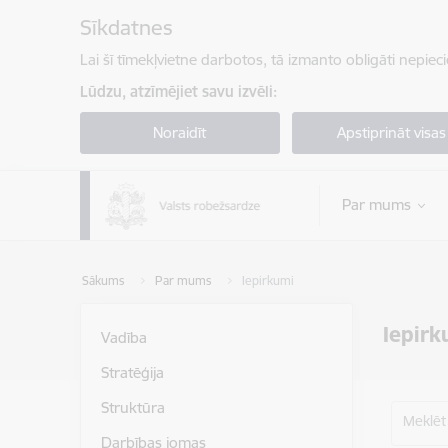
Pāriet uz lapas saturu
Sīkdatnes
Lai šī tīmekļvietne darbotos, tā izmanto obligāti nepiec
Lūdzu, atzīmējiet savu izvēli:
Noraidīt
Apstiprināt visas
Par mums
Sākums
Par mums
Iepirkumi
Iepirk
Vadība
Stratēģija
Struktūra
Meklēt
Darbības jomas