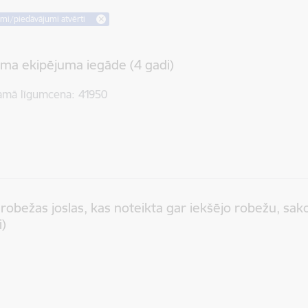
umi/piedāvājumi atvērti
sma ekipējuma iegāde (4 gadi)
amā līgumcena
41950
 robežas joslas, kas noteikta gar iekšējo robežu, sa
i)