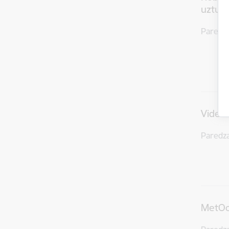
uzturē
Paredz
Videon
Paredz
MetOc