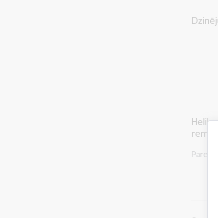
Dzinēj
Heliko
remont
Paredz