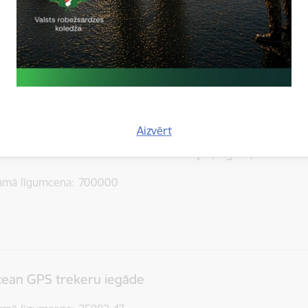
šana (4 gadus)
amā līgumcena
2000000
Aizvērt
ovērošanas sistēmu modernizācija (4 gadi)
amā līgumcena
700000
ean GPS trekeru iegāde