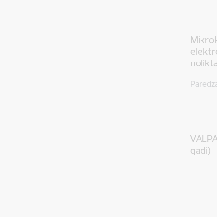
Mikrok
elektr
nolikt
Paredz
VALPAS
gadi)