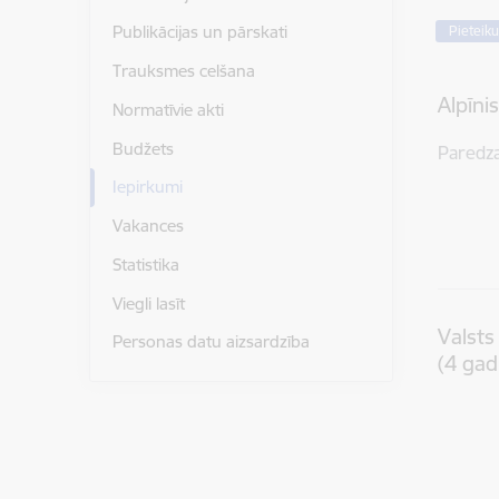
Publikācijas un pārskati
Pieteik
Trauksmes celšana
Alpīni
Normatīvie akti
Budžets
Paredz
Iepirkumi
Vakances
Statistika
Viegli lasīt
Valsts
Personas datu aizsardzība
(4 gad