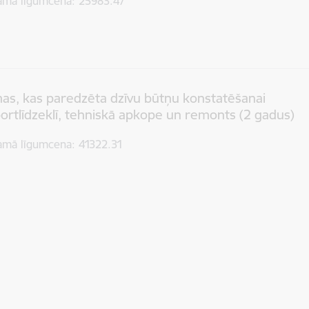
amā līgumcena
25983.47
as, kas paredzēta dzīvu būtņu konstatēšanai
ortlīdzeklī, tehniskā apkope un remonts (2 gadus)
amā līgumcena
41322.31