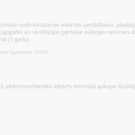
limata nodrošināšanas iekārtas uzstādīšana, pieslē
oapgādei un ventilācijas pārbūve aviācijas rezerves d
avā (1 gadu)
amā līgumcena
54245
 elektromehānisko iekārtu tehniskā apkope Grieķij