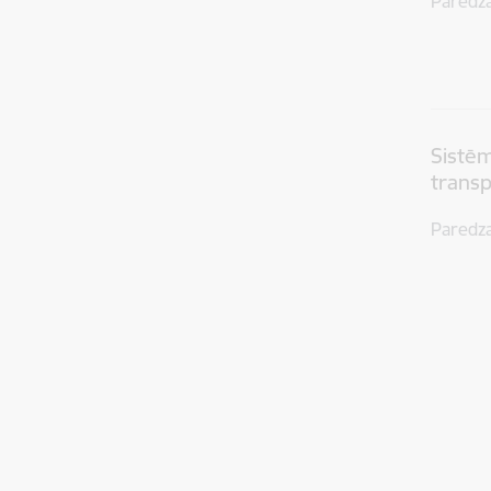
Paredz
Sistēm
transp
Paredz