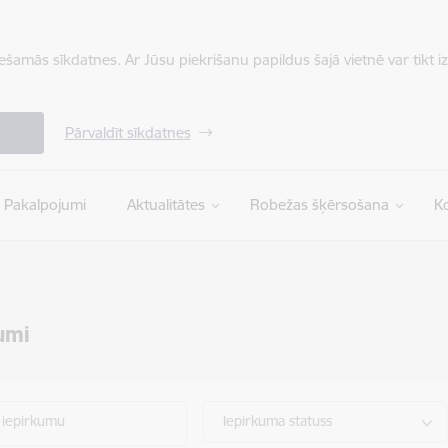
iešamās sīkdatnes. Ar Jūsu piekrišanu papildus šajā vietnē var tikt i
Pārvaldīt sīkdatnes
Pakalpojumi
Aktualitātes
Robežas šķērsošana
Ko
umi
 iepirkumu
Iepirkuma statuss